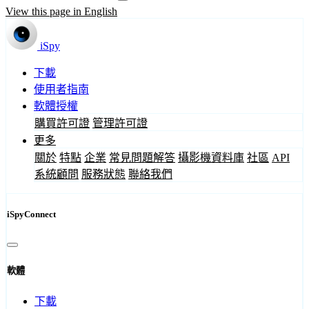
View this page in English
iSpy
下載
使用者指南
軟體授權
購買許可證
管理許可證
更多
關於
特點
企業
常見問題解答
攝影機資料庫
社區
API
系統顧問
服務狀態
聯絡我們
iSpyConnect
軟體
下載