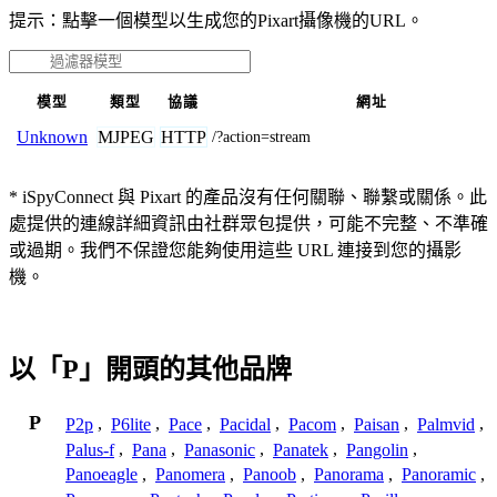
提示：點擊一個模型以生成您的Pixart攝像機的URL。
模型
類型
協議
網址
MJPEG
HTTP
Unknown
/?action=stream
* iSpyConnect 與 Pixart 的產品沒有任何關聯、聯繫或關係。此
處提供的連線詳細資訊由社群眾包提供，可能不完整、不準確
或過期。我們不保證您能夠使用這些 URL 連接到您的攝影
機。
以「P」開頭的其他品牌
P
P2p
,
P6lite
,
Pace
,
Pacidal
,
Pacom
,
Paisan
,
Palmvid
,
Palus-f
,
Pana
,
Panasonic
,
Panatek
,
Pangolin
,
Panoeagle
,
Panomera
,
Panoob
,
Panorama
,
Panoramic
,