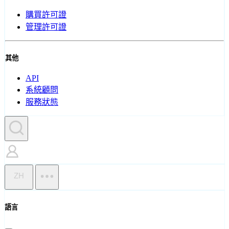
購買許可證
管理許可證
其他
API
系統顧問
服務狀態
ZH
語言