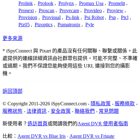
Prolink
,
Prolook
,
Prolynx
,
Promax Usa
,
Promelit
,
Pronext
,
Proscan
,
Provecam
,
Provideo
,
Proview
,
Provision
,
Provisual
,
Ps-link
,
Psi Robot
,
Psp
,
Ptcl
,
Ptz05
,
Ptzoptics
,
Pumatronix
,
Pyle
更多來源
* iSpyConnect 與 Pixart 的產品沒有任何關聯、聯繫或關係。此
處提供的連線詳細資訊由社群眾包提供，可能不完整、不準確
或過期。我們不保證您能夠使用這些 URL 連接到您的攝影
機。
返回頂部
© Copyright 2011-2026 iSpyConnect.com -
隱私政策
-
服務條款
-
服務狀態
-
法律資訊
-
安全政策
-
聯絡我們
-
常見問題
新使用者？
造訪首頁
或閱讀我們的
Agent DVR 使用者指南
比較：
Agent DVR vs Blue Iris
·
Agent DVR vs Frigate