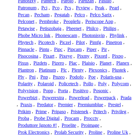
Panoraxy
,
Pantech
,
Parolo
,
Partizan
,
Pasillo
,
Patronum
,
Pci
,
Pco
,
Pcs
,
Pcview
,
Peak
,
Pearl
,
Pecan
,
Pecham
,
Pegatah
,
Pelco
,
Pelco Sarix
,
Pelconet
,
Pembroke
,
Peoplefu
,
Periscope App
,
Petawise
,
Petiszobaja
,
Pheenet
,
Philco
,
Philips
,
Phobe Micro Ink
,
Phonescam
,
Photonisvip
,
Phylink
,
Phytech
,
Picotech
,
Piczel
,
Pilot
,
Pimfg
,
Pinetron
,
Pinnacle
,
Pintu
,
Pipc
,
Pipcam
,
Piper
,
Pir
,
Pisocosina
,
Pixart
,
Pixeye
,
Pixmy
,
Pixord
,
Pixpo
,
Pixus
,
Pizdets
,
Pizero
,
Plac
,
Plaisio
,
Planet
,
Planex
,
Plantron
,
Platinum
,
Plc
,
Plenty
,
Plexonics
,
Plustek
,
Plv
,
Pni
,
Pnp
,
Pnzeo
,
Podofo
,
Poe
,
Polaris-usa
,
Polarity
,
Polaroid
,
Policetech
,
Pollo
,
Poly
,
Polycom
,
Polyvision
,
Popp
,
Porta
,
Positivo
,
Posonic
,
Powerbizt
,
Powerextra
,
Powerlead
,
Powerpack
,
Prada
,
Praxis
,
Predator
,
Premier
,
Premiumblue
,
Prestel
,
Prikim
,
Prime
,
Pripaso
,
Pristenek
,
Pritech
,
Privileg
,
Proba
,
Probe Digital
,
Procam
,
Procctv
,
Produttore Ignoto #!
,
Proelite
,
Proimage
,
Prok Electronics
,
Prolab Security
,
Proline
,
Proline Uk
,