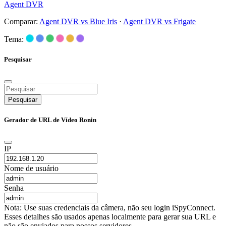
Agent DVR
Comparar:
Agent DVR vs Blue Iris
·
Agent DVR vs Frigate
Tema:
Pesquisar
Pesquisar
Gerador de URL de Vídeo Ronin
IP
Nome de usuário
Senha
Nota: Use suas credenciais da câmera, não seu login iSpyConnect.
Esses detalhes são usados apenas localmente para gerar sua URL e
não são enviados para nossos servidores.