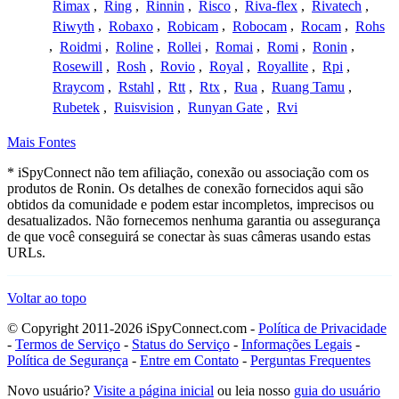
Rimax
,
Ring
,
Rinnin
,
Risco
,
Riva-flex
,
Rivatech
,
Riwyth
,
Robaxo
,
Robicam
,
Robocam
,
Rocam
,
Rohs
,
Roidmi
,
Roline
,
Rollei
,
Romai
,
Romi
,
Ronin
,
Rosewill
,
Rosh
,
Rovio
,
Royal
,
Royallite
,
Rpi
,
Rraycom
,
Rstahl
,
Rtt
,
Rtx
,
Rua
,
Ruang Tamu
,
Rubetek
,
Ruisvision
,
Runyan Gate
,
Rvi
Mais Fontes
* iSpyConnect não tem afiliação, conexão ou associação com os
produtos de Ronin. Os detalhes de conexão fornecidos aqui são
obtidos da comunidade e podem estar incompletos, imprecisos ou
desatualizados. Não fornecemos nenhuma garantia ou assegurança
de que você conseguirá se conectar às suas câmeras usando estas
URLs.
Voltar ao topo
© Copyright 2011-2026 iSpyConnect.com -
Política de Privacidade
-
Termos de Serviço
-
Status do Serviço
-
Informações Legais
-
Política de Segurança
-
Entre em Contato
-
Perguntas Frequentes
Novo usuário?
Visite a página inicial
ou leia nosso
guia do usuário