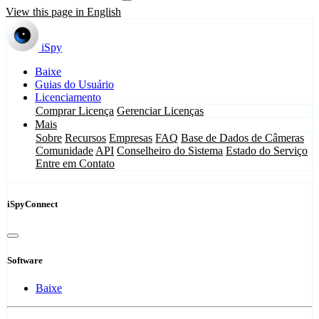
View this page in English
iSpy
Baixe
Guias do Usuário
Licenciamento
Comprar Licença
Gerenciar Licenças
Mais
Sobre
Recursos
Empresas
FAQ
Base de Dados de Câmeras
Comunidade
API
Conselheiro do Sistema
Estado do Serviço
Entre em Contato
iSpyConnect
Software
Baixe