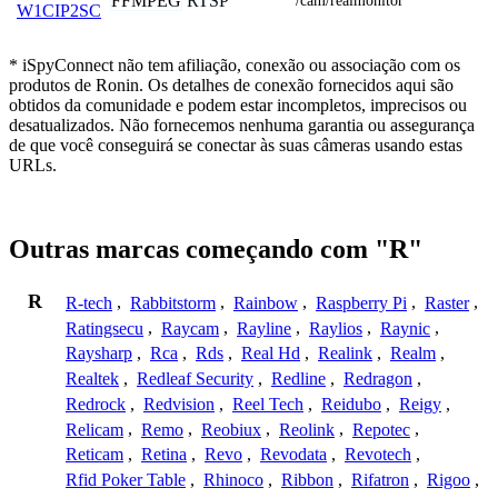
FFMPEG
RTSP
/cam/realmonitor
W1CIP2SC
* iSpyConnect não tem afiliação, conexão ou associação com os
produtos de Ronin. Os detalhes de conexão fornecidos aqui são
obtidos da comunidade e podem estar incompletos, imprecisos ou
desatualizados. Não fornecemos nenhuma garantia ou assegurança
de que você conseguirá se conectar às suas câmeras usando estas
URLs.
Outras marcas começando com "R"
R
R-tech
,
Rabbitstorm
,
Rainbow
,
Raspberry Pi
,
Raster
,
Ratingsecu
,
Raycam
,
Rayline
,
Raylios
,
Raynic
,
Raysharp
,
Rca
,
Rds
,
Real Hd
,
Realink
,
Realm
,
Realtek
,
Redleaf Security
,
Redline
,
Redragon
,
Redrock
,
Redvision
,
Reel Tech
,
Reidubo
,
Reigy
,
Relicam
,
Remo
,
Reobiux
,
Reolink
,
Repotec
,
Reticam
,
Retina
,
Revo
,
Revodata
,
Revotech
,
Rfid Poker Table
,
Rhinoco
,
Ribbon
,
Rifatron
,
Rigoo
,