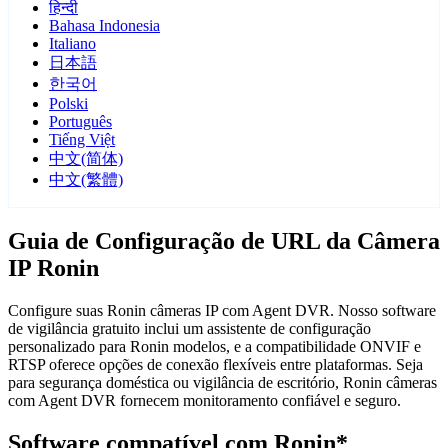
हिन्दी
Bahasa Indonesia
Italiano
日本語
한국어
Polski
Português
Tiếng Việt
中文(简体)
中文(繁體)
Guia de Configuração de URL da Câmera
IP Ronin
Configure suas Ronin câmeras IP com Agent DVR. Nosso software
de vigilância gratuito inclui um assistente de configuração
personalizado para Ronin modelos, e a compatibilidade ONVIF e
RTSP oferece opções de conexão flexíveis entre plataformas. Seja
para segurança doméstica ou vigilância de escritório, Ronin câmeras
com Agent DVR fornecem monitoramento confiável e seguro.
Software compatível com Ronin*