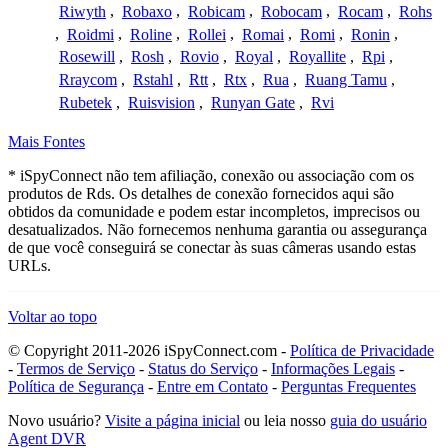
Riwyth
,
Robaxo
,
Robicam
,
Robocam
,
Rocam
,
Rohs
,
Roidmi
,
Roline
,
Rollei
,
Romai
,
Romi
,
Ronin
,
Rosewill
,
Rosh
,
Rovio
,
Royal
,
Royallite
,
Rpi
,
Rraycom
,
Rstahl
,
Rtt
,
Rtx
,
Rua
,
Ruang Tamu
,
Rubetek
,
Ruisvision
,
Runyan Gate
,
Rvi
Mais Fontes
* iSpyConnect não tem afiliação, conexão ou associação com os
produtos de Rds. Os detalhes de conexão fornecidos aqui são
obtidos da comunidade e podem estar incompletos, imprecisos ou
desatualizados. Não fornecemos nenhuma garantia ou assegurança
de que você conseguirá se conectar às suas câmeras usando estas
URLs.
Voltar ao topo
© Copyright 2011-2026 iSpyConnect.com -
Política de Privacidade
-
Termos de Serviço
-
Status do Serviço
-
Informações Legais
-
Política de Segurança
-
Entre em Contato
-
Perguntas Frequentes
Novo usuário?
Visite a página inicial
ou leia nosso
guia do usuário
Agent DVR