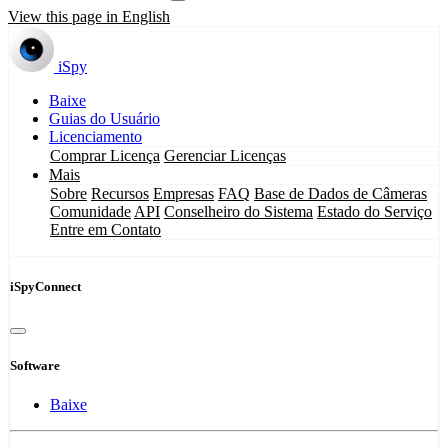
View this page in English
iSpy
Baixe
Guias do Usuário
Licenciamento
Comprar Licença
Gerenciar Licenças
Mais
Sobre
Recursos
Empresas
FAQ
Base de Dados de Câmeras
Comunidade
API
Conselheiro do Sistema
Estado do Serviço
Entre em Contato
iSpyConnect
Software
Baixe