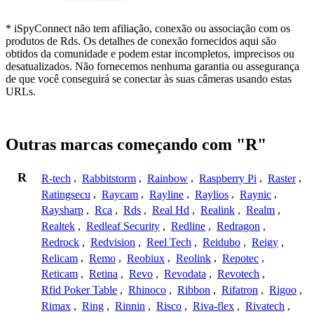
* iSpyConnect não tem afiliação, conexão ou associação com os
produtos de Rds. Os detalhes de conexão fornecidos aqui são
obtidos da comunidade e podem estar incompletos, imprecisos ou
desatualizados. Não fornecemos nenhuma garantia ou assegurança
de que você conseguirá se conectar às suas câmeras usando estas
URLs.
Outras marcas começando com "R"
R
R-tech
,
Rabbitstorm
,
Rainbow
,
Raspberry Pi
,
Raster
,
Ratingsecu
,
Raycam
,
Rayline
,
Raylios
,
Raynic
,
Raysharp
,
Rca
,
Rds
,
Real Hd
,
Realink
,
Realm
,
Realtek
,
Redleaf Security
,
Redline
,
Redragon
,
Redrock
,
Redvision
,
Reel Tech
,
Reidubo
,
Reigy
,
Relicam
,
Remo
,
Reobiux
,
Reolink
,
Repotec
,
Reticam
,
Retina
,
Revo
,
Revodata
,
Revotech
,
Rfid Poker Table
,
Rhinoco
,
Ribbon
,
Rifatron
,
Rigoo
,
Rimax
,
Ring
,
Rinnin
,
Risco
,
Riva-flex
,
Rivatech
,