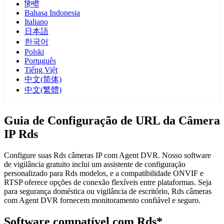
हिन्दी
Bahasa Indonesia
Italiano
日本語
한국어
Polski
Português
Tiếng Việt
中文(简体)
中文(繁體)
Guia de Configuração de URL da Câmera
IP Rds
Configure suas Rds câmeras IP com Agent DVR. Nosso software
de vigilância gratuito inclui um assistente de configuração
personalizado para Rds modelos, e a compatibilidade ONVIF e
RTSP oferece opções de conexão flexíveis entre plataformas. Seja
para segurança doméstica ou vigilância de escritório, Rds câmeras
com Agent DVR fornecem monitoramento confiável e seguro.
Software compatível com Rds*