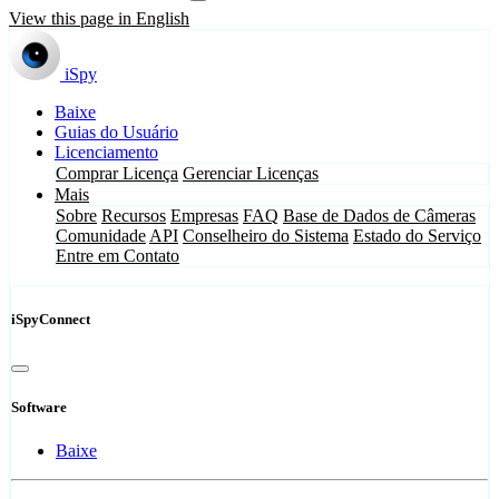
View this page in English
iSpy
Baixe
Guias do Usuário
Licenciamento
Comprar Licença
Gerenciar Licenças
Mais
Sobre
Recursos
Empresas
FAQ
Base de Dados de Câmeras
Comunidade
API
Conselheiro do Sistema
Estado do Serviço
Entre em Contato
iSpyConnect
Software
Baixe