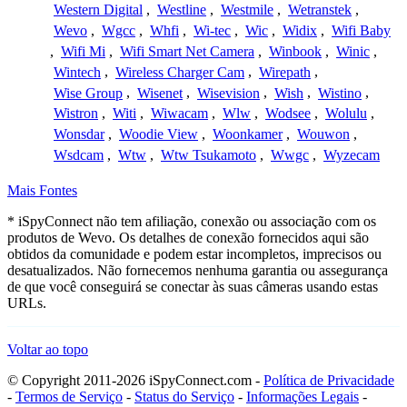
Western Digital
,
Westline
,
Westmile
,
Wetranstek
,
Wevo
,
Wgcc
,
Whfi
,
Wi-tec
,
Wic
,
Widix
,
Wifi Baby
,
Wifi Mi
,
Wifi Smart Net Camera
,
Winbook
,
Winic
,
Wintech
,
Wireless Charger Cam
,
Wirepath
,
Wise Group
,
Wisenet
,
Wisevision
,
Wish
,
Wistino
,
Wistron
,
Witi
,
Wiwacam
,
Wlw
,
Wodsee
,
Wolulu
,
Wonsdar
,
Woodie View
,
Woonkamer
,
Wouwon
,
Wsdcam
,
Wtw
,
Wtw Tsukamoto
,
Wwgc
,
Wyzecam
Mais Fontes
* iSpyConnect não tem afiliação, conexão ou associação com os
produtos de Wevo. Os detalhes de conexão fornecidos aqui são
obtidos da comunidade e podem estar incompletos, imprecisos ou
desatualizados. Não fornecemos nenhuma garantia ou assegurança
de que você conseguirá se conectar às suas câmeras usando estas
URLs.
Voltar ao topo
© Copyright 2011-2026 iSpyConnect.com -
Política de Privacidade
-
Termos de Serviço
-
Status do Serviço
-
Informações Legais
-