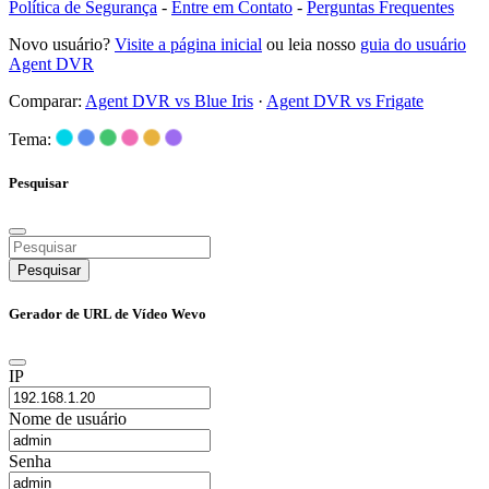
Política de Segurança
-
Entre em Contato
-
Perguntas Frequentes
Novo usuário?
Visite a página inicial
ou leia nosso
guia do usuário
Agent DVR
Comparar:
Agent DVR vs Blue Iris
·
Agent DVR vs Frigate
Tema:
Pesquisar
Pesquisar
Gerador de URL de Vídeo Wevo
IP
Nome de usuário
Senha