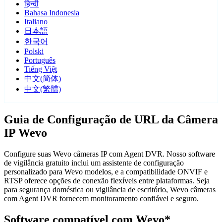
हिन्दी
Bahasa Indonesia
Italiano
日本語
한국어
Polski
Português
Tiếng Việt
中文(简体)
中文(繁體)
Guia de Configuração de URL da Câmera
IP Wevo
Configure suas Wevo câmeras IP com Agent DVR. Nosso software
de vigilância gratuito inclui um assistente de configuração
personalizado para Wevo modelos, e a compatibilidade ONVIF e
RTSP oferece opções de conexão flexíveis entre plataformas. Seja
para segurança doméstica ou vigilância de escritório, Wevo câmeras
com Agent DVR fornecem monitoramento confiável e seguro.
Software compatível com Wevo*