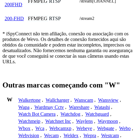
FFMPEG
RTSP
/stream[CHANNEL]
200FHD
FFMPEG
RTSP
200-FHD
/stream2
* iSpyConnect não tem afiliação, conexão ou associação com os
produtos de Wevo. Os detalhes de conexão fornecidos aqui são
obtidos da comunidade e podem estar incompletos, imprecisos ou
desatualizados. Não fornecemos nenhuma garantia ou assegurança
de que você conseguirá se conectar às suas câmeras usando estas
URLs.
Outras marcas começando com "W"
W
Walkertone
,
Wallcharger
,
Wanscam
,
Wansview
,
Wapa
,
Wardmay Cctv
,
Wareshare
,
Watashi
,
Watch Bot Camera
,
Watchdog
,
Watchguard
,
Watchmeip
,
Watchnet Inc
,
Waylens
,
Waymoon
,
Wbox
,
Wca
,
Webcamxp
,
Webeye
,
Webgate
,
Webo
,
Webvision
,
Wecam
,
Weldex
,
Wepra
,
Westcam
,