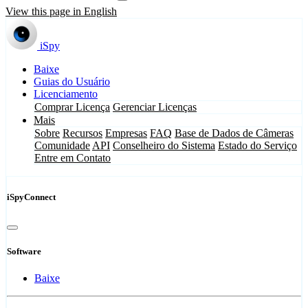
View this page in English
iSpy
Baixe
Guias do Usuário
Licenciamento
Comprar Licença
Gerenciar Licenças
Mais
Sobre
Recursos
Empresas
FAQ
Base de Dados de Câmeras
Comunidade
API
Conselheiro do Sistema
Estado do Serviço
Entre em Contato
iSpyConnect
Software
Baixe