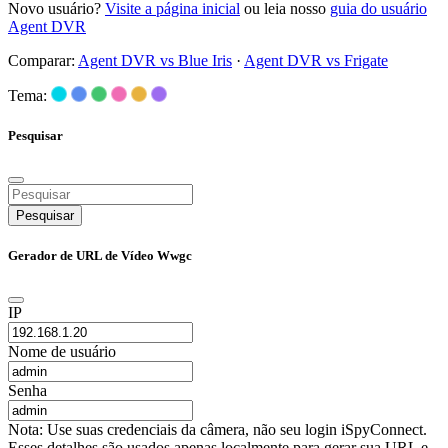
Novo usuário?
Visite a página inicial
ou leia nosso
guia do usuário
Agent DVR
Comparar:
Agent DVR vs Blue Iris
·
Agent DVR vs Frigate
Tema:
Pesquisar
Pesquisar
Gerador de URL de Vídeo Wwgc
IP
Nome de usuário
Senha
Nota: Use suas credenciais da câmera, não seu login iSpyConnect.
Esses detalhes são usados apenas localmente para gerar sua URL e