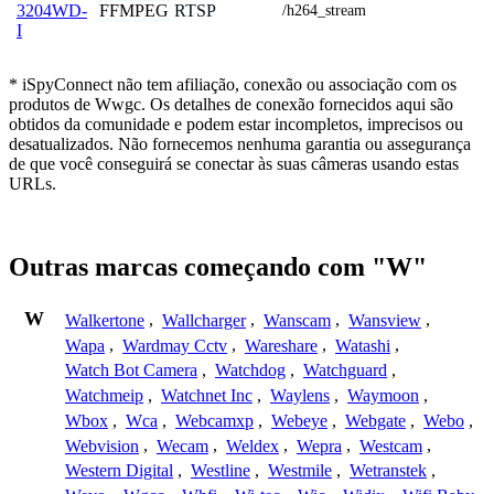
FFMPEG
RTSP
3204WD-
/h264_stream
I
* iSpyConnect não tem afiliação, conexão ou associação com os
produtos de Wwgc. Os detalhes de conexão fornecidos aqui são
obtidos da comunidade e podem estar incompletos, imprecisos ou
desatualizados. Não fornecemos nenhuma garantia ou assegurança
de que você conseguirá se conectar às suas câmeras usando estas
URLs.
Outras marcas começando com "W"
W
Walkertone
,
Wallcharger
,
Wanscam
,
Wansview
,
Wapa
,
Wardmay Cctv
,
Wareshare
,
Watashi
,
Watch Bot Camera
,
Watchdog
,
Watchguard
,
Watchmeip
,
Watchnet Inc
,
Waylens
,
Waymoon
,
Wbox
,
Wca
,
Webcamxp
,
Webeye
,
Webgate
,
Webo
,
Webvision
,
Wecam
,
Weldex
,
Wepra
,
Westcam
,
Western Digital
,
Westline
,
Westmile
,
Wetranstek
,