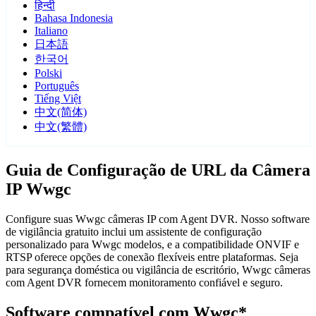
हिन्दी
Bahasa Indonesia
Italiano
日本語
한국어
Polski
Português
Tiếng Việt
中文(简体)
中文(繁體)
Guia de Configuração de URL da Câmera
IP Wwgc
Configure suas Wwgc câmeras IP com Agent DVR. Nosso software
de vigilância gratuito inclui um assistente de configuração
personalizado para Wwgc modelos, e a compatibilidade ONVIF e
RTSP oferece opções de conexão flexíveis entre plataformas. Seja
para segurança doméstica ou vigilância de escritório, Wwgc câmeras
com Agent DVR fornecem monitoramento confiável e seguro.
Software compatível com Wwgc*