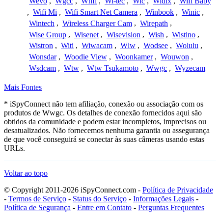
Wevo
,
Wgcc
,
Whfi
,
Wi-tec
,
Wic
,
Widix
,
Wifi Baby
,
Wifi Mi
,
Wifi Smart Net Camera
,
Winbook
,
Winic
,
Wintech
,
Wireless Charger Cam
,
Wirepath
,
Wise Group
,
Wisenet
,
Wisevision
,
Wish
,
Wistino
,
Wistron
,
Witi
,
Wiwacam
,
Wlw
,
Wodsee
,
Wolulu
,
Wonsdar
,
Woodie View
,
Woonkamer
,
Wouwon
,
Wsdcam
,
Wtw
,
Wtw Tsukamoto
,
Wwgc
,
Wyzecam
Mais Fontes
* iSpyConnect não tem afiliação, conexão ou associação com os
produtos de Wwgc. Os detalhes de conexão fornecidos aqui são
obtidos da comunidade e podem estar incompletos, imprecisos ou
desatualizados. Não fornecemos nenhuma garantia ou assegurança
de que você conseguirá se conectar às suas câmeras usando estas
URLs.
Voltar ao topo
© Copyright 2011-2026 iSpyConnect.com -
Política de Privacidade
-
Termos de Serviço
-
Status do Serviço
-
Informações Legais
-
Política de Segurança
-
Entre em Contato
-
Perguntas Frequentes