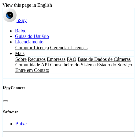
View this page in English
iSpy
Baixe
Guias do Usuário
Licenciamento
Comprar Licença
Gerenciar Licenças
Mais
Sobre
Recursos
Empresas
FAQ
Base de Dados de Câmeras
Comunidade
API
Conselheiro do Sistema
Estado do Serviço
Entre em Contato
iSpyConnect
Software
Baixe