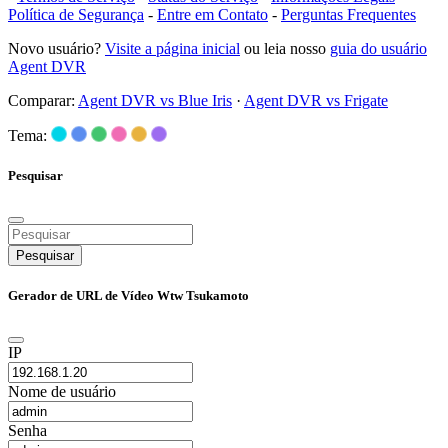
Política de Segurança
-
Entre em Contato
-
Perguntas Frequentes
Novo usuário?
Visite a página inicial
ou leia nosso
guia do usuário
Agent DVR
Comparar:
Agent DVR vs Blue Iris
·
Agent DVR vs Frigate
Tema:
Pesquisar
Pesquisar
Gerador de URL de Vídeo Wtw Tsukamoto
IP
Nome de usuário
Senha