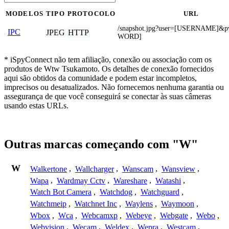
MODELOS
TIPO
PROTOCOLO
URL
/snapshot.jpg?user=[USERNAME]&
IPC
JPEG
HTTP
WORD]
* iSpyConnect não tem afiliação, conexão ou associação com os
produtos de Wtw Tsukamoto. Os detalhes de conexão fornecidos
aqui são obtidos da comunidade e podem estar incompletos,
imprecisos ou desatualizados. Não fornecemos nenhuma garantia ou
assegurança de que você conseguirá se conectar às suas câmeras
usando estas URLs.
Outras marcas começando com "W"
W
Walkertone
,
Wallcharger
,
Wanscam
,
Wansview
,
Wapa
,
Wardmay Cctv
,
Wareshare
,
Watashi
,
Watch Bot Camera
,
Watchdog
,
Watchguard
,
Watchmeip
,
Watchnet Inc
,
Waylens
,
Waymoon
,
Wbox
,
Wca
,
Webcamxp
,
Webeye
,
Webgate
,
Webo
,
Webvision
,
Wecam
,
Weldex
,
Wepra
,
Westcam
,