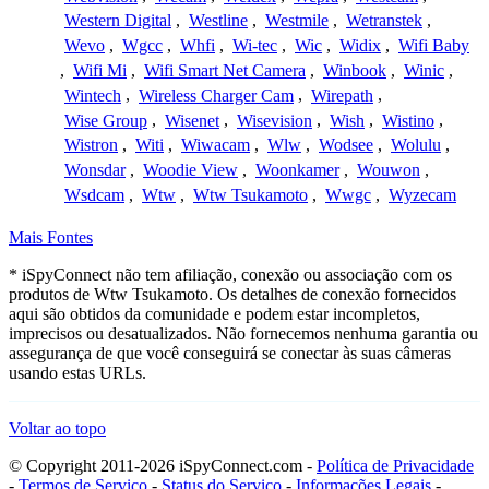
Western Digital
,
Westline
,
Westmile
,
Wetranstek
,
Wevo
,
Wgcc
,
Whfi
,
Wi-tec
,
Wic
,
Widix
,
Wifi Baby
,
Wifi Mi
,
Wifi Smart Net Camera
,
Winbook
,
Winic
,
Wintech
,
Wireless Charger Cam
,
Wirepath
,
Wise Group
,
Wisenet
,
Wisevision
,
Wish
,
Wistino
,
Wistron
,
Witi
,
Wiwacam
,
Wlw
,
Wodsee
,
Wolulu
,
Wonsdar
,
Woodie View
,
Woonkamer
,
Wouwon
,
Wsdcam
,
Wtw
,
Wtw Tsukamoto
,
Wwgc
,
Wyzecam
Mais Fontes
* iSpyConnect não tem afiliação, conexão ou associação com os
produtos de Wtw Tsukamoto. Os detalhes de conexão fornecidos
aqui são obtidos da comunidade e podem estar incompletos,
imprecisos ou desatualizados. Não fornecemos nenhuma garantia ou
assegurança de que você conseguirá se conectar às suas câmeras
usando estas URLs.
Voltar ao topo
© Copyright 2011-2026 iSpyConnect.com -
Política de Privacidade
-
Termos de Serviço
-
Status do Serviço
-
Informações Legais
-