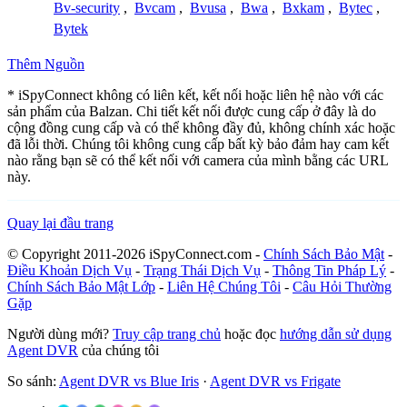
Bv-security
,
Bvcam
,
Bvusa
,
Bwa
,
Bxkam
,
Bytec
,
Bytek
Thêm Nguồn
* iSpyConnect không có liên kết, kết nối hoặc liên hệ nào với các
sản phẩm của Balzan. Chi tiết kết nối được cung cấp ở đây là do
cộng đồng cung cấp và có thể không đầy đủ, không chính xác hoặc
đã lỗi thời. Chúng tôi không cung cấp bất kỳ bảo đảm hay cam kết
nào rằng bạn sẽ có thể kết nối với camera của mình bằng các URL
này.
Quay lại đầu trang
© Copyright 2011-2026 iSpyConnect.com -
Chính Sách Bảo Mật
-
Điều Khoản Dịch Vụ
-
Trạng Thái Dịch Vụ
-
Thông Tin Pháp Lý
-
Chính Sách Bảo Mật Lớp
-
Liên Hệ Chúng Tôi
-
Câu Hỏi Thường
Gặp
Người dùng mới?
Truy cập trang chủ
hoặc đọc
hướng dẫn sử dụng
Agent DVR
của chúng tôi
So sánh:
Agent DVR vs Blue Iris
·
Agent DVR vs Frigate