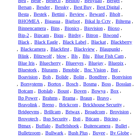
Bell
,
Belle
,
Beltech
,
Bentoo
,
Benyuan
,
Berger
,
Bersan
,
Besder
,
Bessky
,
Best Buy
,
Best Digital
,
Besta
,
Bestek
,
Bettini
,
Beview
,
Beward
,
Bholt
,
BHOMEA
,
Bigasua
,
Bigfoot
,
Bikal Ip Cctv
,
Biltema
,
Binnencamera
,
Bins
,
Bionics
,
Biovision
,
Bioxo
,
Bip-2
,
Bipcam
,
Biqu
,
Birdsy
,
Bitron
,
Biwond
,
Black
,
Black Eagle
,
Black Label
,
Blackat
,
Blackberry
,
Blackcamera
,
Blackfirst
,
Blackview
,
Blaupunkt
,
Blink
,
Blitzwolf
,
blow
,
Bls
,
Blu
,
Blue Fish Cam
,
Blue Iris
,
Bluecherry
,
Blueeyes
,
Bluejay
,
Bluepix
,
Bluestork
,
Blurams
,
Bmobile
,
Bnc Vision
,
Bnt
,
Boavision
,
Boh
,
Bolide
,
Bolin
,
Bondfree
,
Bonvision
,
Borsystems
,
Bortox
,
Bosch
,
Bosma
,
Boss
,
Bosslan
,
Botcam
,
Botslab
,
Boust
,
Boven
,
Bowya
,
Box
,
Bp Power
,
Brahms
,
Brama
,
Braun
,
Bravo
,
Bravolink
,
Breno
,
Brickcom
,
Brickhouse Security
,
Bridgevms
,
Brillcam
,
Briwax
,
Broadcom
,
Brovision
,
Brovotech
,
Bsp Security
,
Bsti
,
Bticam
,
Bticino
,
Btmax
,
Buffalo
,
Buffelshoek
,
Buitencamera
,
Bullet
,
Bulletzoom
,
Bullwark
,
Bush Plus
,
Buyee
,
Bv Globe
,