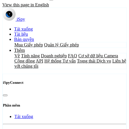
View this page in English
iSpy
Tải xuống
Tài liệu
Bản quyền
Mua Giấy phép
Quản lý Giấy phép
Thêm
Về
Tính năng
Doanh nghiệp
FAQ
Cơ sở dữ liệu Camera
Cộng đồng
API
Hệ thống Tư vấn
Trạng thái Dịch vụ
Liên hệ
với chúng tôi
iSpyConnect
Phần mềm
Tải xuống