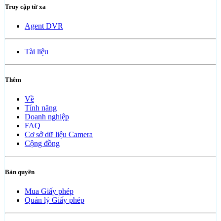
Truy cập từ xa
Agent DVR
Tài liệu
Thêm
Về
Tính năng
Doanh nghiệp
FAQ
Cơ sở dữ liệu Camera
Cộng đồng
Bản quyền
Mua Giấy phép
Quản lý Giấy phép