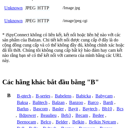
JPEG
HTTP
Unknown
/Image.jpg
JPEG
HTTP
Unknown
/image/jpeg.cgi
* iSpyConnect không có liên kết, kết nối hoặc liên hệ nào với các
sản phẩm của Balzan. Chi tiết kết nối được cung cấp ở đây là do
cộng đồng cung cấp và có thể không đầy đủ, không chính xác hoặc
đã lỗi thời. Chúng tôi không cung cấp bất kỳ bảo đảm hay cam kết
nào rằng bạn sẽ có thể kết nối với camera của mình bằng các URL
này.
Các hãng khác bắt đầu bằng "B"
B
B-qtech
,
B-series
,
Babelens
,
Babicka
,
Babycam
,
Baksa
,
Balitech
,
Balzan
,
Banzoo
,
Barco
,
Bardi
,
Barlus
,
Bascom
,
Basler
,
Bayit
,
Baytech
,
Bb10
,
Bcs
,
Bdpower
,
Beaulieu
,
Beb3
,
Becam
,
Bedee
,
Beenocam
,
Belco
,
Belder
,
Belkin
,
Belkin Netcam
,