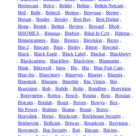
Beenocam
,
Belco
,
Belder
,
Belkin
,
Belkin Netcam
,
Bell
,
Belle
,
Beltech
,
Bentoo
,
Benyuan
,
Berger
,
Bersan
,
Besder
,
Bessky
,
Best Buy
,
Best Digital
,
Besta
,
Bestek
,
Bettini
,
Beview
,
Beward
,
Bholt
,
BHOMEA
,
Bigasua
,
Bigfoot
,
Bikal Ip Cctv
,
Biltema
,
Binnencamera
,
Bins
,
Bionics
,
Biovision
,
Bioxo
,
Bip-2
,
Bipcam
,
Biqu
,
Birdsy
,
Bitron
,
Biwond
,
Black
,
Black Eagle
,
Black Label
,
Blackat
,
Blackberry
,
Blackcamera
,
Blackfirst
,
Blackview
,
Blaupunkt
,
Blink
,
Blitzwolf
,
blow
,
Bls
,
Blu
,
Blue Fish Cam
,
Blue Iris
,
Bluecherry
,
Blueeyes
,
Bluejay
,
Bluepix
,
Bluestork
,
Blurams
,
Bmobile
,
Bnc Vision
,
Bnt
,
Boavision
,
Boh
,
Bolide
,
Bolin
,
Bondfree
,
Bonvision
,
Borsystems
,
Bortox
,
Bosch
,
Bosma
,
Boss
,
Bosslan
,
Botcam
,
Botslab
,
Boust
,
Boven
,
Bowya
,
Box
,
Bp Power
,
Brahms
,
Brama
,
Braun
,
Bravo
,
Bravolink
,
Breno
,
Brickcom
,
Brickhouse Security
,
Bridgevms
,
Brillcam
,
Briwax
,
Broadcom
,
Brovision
,
Brovotech
,
Bsp Security
,
Bsti
,
Bticam
,
Bticino
,