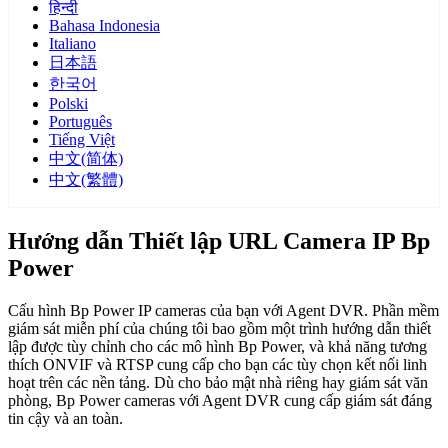
हिन्दी
Bahasa Indonesia
Italiano
日本語
한국어
Polski
Português
Tiếng Việt
中文(简体)
中文(繁體)
Hướng dẫn Thiết lập URL Camera IP Bp
Power
Cấu hình Bp Power IP cameras của bạn với Agent DVR. Phần mềm
giám sát miễn phí của chúng tôi bao gồm một trình hướng dẫn thiết
lập được tùy chỉnh cho các mô hình Bp Power, và khả năng tương
thích ONVIF và RTSP cung cấp cho bạn các tùy chọn kết nối linh
hoạt trên các nền tảng. Dù cho bảo mật nhà riêng hay giám sát văn
phòng, Bp Power cameras với Agent DVR cung cấp giám sát đáng
tin cậy và an toàn.