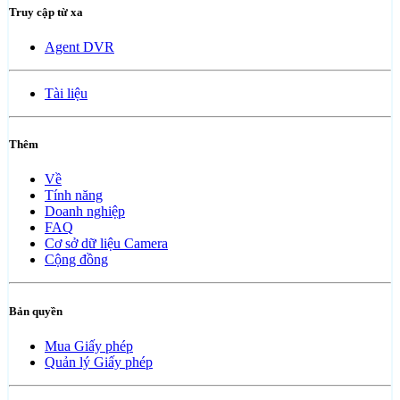
Truy cập từ xa
Agent DVR
Tài liệu
Thêm
Về
Tính năng
Doanh nghiệp
FAQ
Cơ sở dữ liệu Camera
Cộng đồng
Bản quyền
Mua Giấy phép
Quản lý Giấy phép