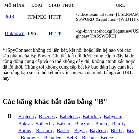
MÔ HÌNH
LOẠI
GIAO THỨC
URL
/videostream.asf?user=[USERN
36IR
FFMPEG
HTTP
SSWORD]&resolution=[WIDTH]
/cgi-bin/snapshot.cgi?loginuse=
Unknown
JPEG
HTTP
ginpas=[PASSWORD]
* iSpyConnect không có liên kết, kết nối hoặc liên hệ nào với các
sản phẩm của Bp Power. Chi tiết kết nối được cung cấp ở đây là do
cộng đồng cung cấp và có thể không đầy đủ, không chính xác hoặc
đã lỗi thời. Chúng tôi không cung cấp bất kỳ bảo đảm hay cam kết
nào rằng bạn sẽ có thể kết nối với camera của mình bằng các URL
này.
Các hãng khác bắt đầu bằng "B"
B
B-qtech
,
B-series
,
Babelens
,
Babicka
,
Babycam
,
Baksa
,
Balitech
,
Balzan
,
Banzoo
,
Barco
,
Bardi
,
Barlus
,
Bascom
,
Basler
,
Bayit
,
Baytech
,
Bb10
,
Bcs
,
Bdpower
,
Beaulieu
,
Beb3
,
Becam
,
Bedee
,