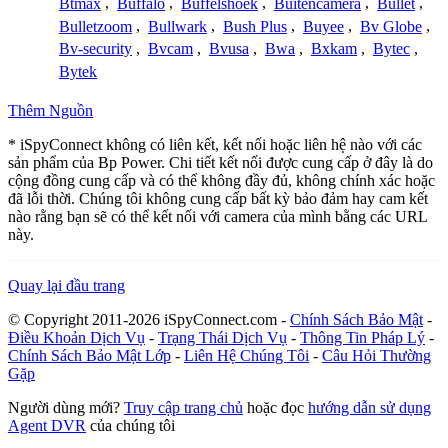
Btmax
,
Buffalo
,
Buffelshoek
,
Buitencamera
,
Bullet
,
Bulletzoom
,
Bullwark
,
Bush Plus
,
Buyee
,
Bv Globe
,
Bv-security
,
Bvcam
,
Bvusa
,
Bwa
,
Bxkam
,
Bytec
,
Bytek
Thêm Nguồn
* iSpyConnect không có liên kết, kết nối hoặc liên hệ nào với các
sản phẩm của Bp Power. Chi tiết kết nối được cung cấp ở đây là do
cộng đồng cung cấp và có thể không đầy đủ, không chính xác hoặc
đã lỗi thời. Chúng tôi không cung cấp bất kỳ bảo đảm hay cam kết
nào rằng bạn sẽ có thể kết nối với camera của mình bằng các URL
này.
Quay lại đầu trang
© Copyright 2011-2026 iSpyConnect.com -
Chính Sách Bảo Mật
-
Điều Khoản Dịch Vụ
-
Trạng Thái Dịch Vụ
-
Thông Tin Pháp Lý
-
Chính Sách Bảo Mật Lớp
-
Liên Hệ Chúng Tôi
-
Câu Hỏi Thường
Gặp
Người dùng mới?
Truy cập trang chủ
hoặc đọc
hướng dẫn sử dụng
Agent DVR
của chúng tôi