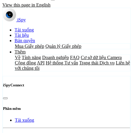
View this page in English
iSpy
Tải xuống
Tài liệu
Bản quyền
Mua Giấy phép
Quản lý Giấy phép
Thêm
Về
Tính năng
Doanh nghiệp
FAQ
Cơ sở dữ liệu Camera
Cộng đồng
API
Hệ thống Tư vấn
Trạng thái Dịch vụ
Liên hệ
với chúng tôi
iSpyConnect
Phần mềm
Tải xuống