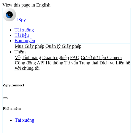
View this page in English
iSpy
Tải xuống
Tài liệu
Bản quyền
Mua Giấy phép
Quản lý Giấy phép
Thêm
Về
Tính năng
Doanh nghiệp
FAQ
Cơ sở dữ liệu Camera
Cộng đồng
API
Hệ thống Tư vấn
Trạng thái Dịch vụ
Liên hệ
với chúng tôi
iSpyConnect
Phần mềm
Tải xuống