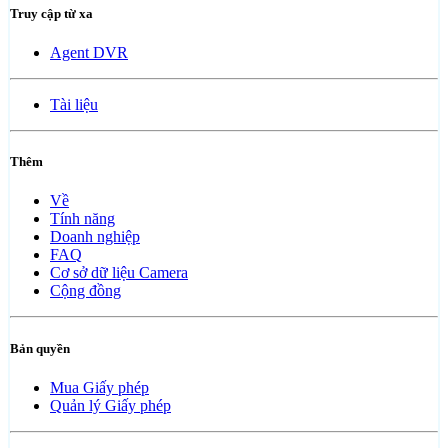
Truy cập từ xa
Agent DVR
Tài liệu
Thêm
Về
Tính năng
Doanh nghiệp
FAQ
Cơ sở dữ liệu Camera
Cộng đồng
Bản quyền
Mua Giấy phép
Quản lý Giấy phép