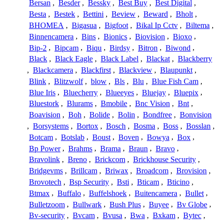
Bersan
,
Besder
,
Bessky
,
Best Buy
,
Best Digital
,
Besta
,
Bestek
,
Bettini
,
Beview
,
Beward
,
Bholt
,
BHOMEA
,
Bigasua
,
Bigfoot
,
Bikal Ip Cctv
,
Biltema
,
Binnencamera
,
Bins
,
Bionics
,
Biovision
,
Bioxo
,
Bip-2
,
Bipcam
,
Biqu
,
Birdsy
,
Bitron
,
Biwond
,
Black
,
Black Eagle
,
Black Label
,
Blackat
,
Blackberry
,
Blackcamera
,
Blackfirst
,
Blackview
,
Blaupunkt
,
Blink
,
Blitzwolf
,
blow
,
Bls
,
Blu
,
Blue Fish Cam
,
Blue Iris
,
Bluecherry
,
Blueeyes
,
Bluejay
,
Bluepix
,
Bluestork
,
Blurams
,
Bmobile
,
Bnc Vision
,
Bnt
,
Boavision
,
Boh
,
Bolide
,
Bolin
,
Bondfree
,
Bonvision
,
Borsystems
,
Bortox
,
Bosch
,
Bosma
,
Boss
,
Bosslan
,
Botcam
,
Botslab
,
Boust
,
Boven
,
Bowya
,
Box
,
Bp Power
,
Brahms
,
Brama
,
Braun
,
Bravo
,
Bravolink
,
Breno
,
Brickcom
,
Brickhouse Security
,
Bridgevms
,
Brillcam
,
Briwax
,
Broadcom
,
Brovision
,
Brovotech
,
Bsp Security
,
Bsti
,
Bticam
,
Bticino
,
Btmax
,
Buffalo
,
Buffelshoek
,
Buitencamera
,
Bullet
,
Bulletzoom
,
Bullwark
,
Bush Plus
,
Buyee
,
Bv Globe
,
Bv-security
,
Bvcam
,
Bvusa
,
Bwa
,
Bxkam
,
Bytec
,