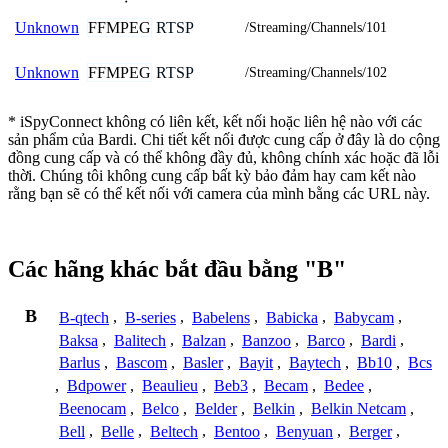
FFMPEG
RTSP
Unknown
/Streaming/Channels/101
FFMPEG
RTSP
Unknown
/Streaming/Channels/102
* iSpyConnect không có liên kết, kết nối hoặc liên hệ nào với các
sản phẩm của Bardi. Chi tiết kết nối được cung cấp ở đây là do cộng
đồng cung cấp và có thể không đầy đủ, không chính xác hoặc đã lỗi
thời. Chúng tôi không cung cấp bất kỳ bảo đảm hay cam kết nào
rằng bạn sẽ có thể kết nối với camera của mình bằng các URL này.
Các hãng khác bắt đầu bằng "B"
B
B-qtech
,
B-series
,
Babelens
,
Babicka
,
Babycam
,
Baksa
,
Balitech
,
Balzan
,
Banzoo
,
Barco
,
Bardi
,
Barlus
,
Bascom
,
Basler
,
Bayit
,
Baytech
,
Bb10
,
Bcs
,
Bdpower
,
Beaulieu
,
Beb3
,
Becam
,
Bedee
,
Beenocam
,
Belco
,
Belder
,
Belkin
,
Belkin Netcam
,
Bell
,
Belle
,
Beltech
,
Bentoo
,
Benyuan
,
Berger
,