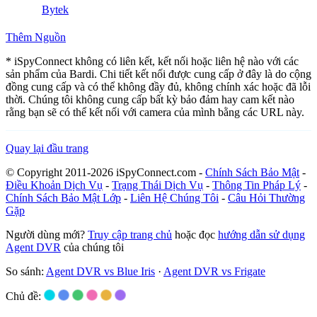
Bytek
Thêm Nguồn
* iSpyConnect không có liên kết, kết nối hoặc liên hệ nào với các
sản phẩm của Bardi. Chi tiết kết nối được cung cấp ở đây là do cộng
đồng cung cấp và có thể không đầy đủ, không chính xác hoặc đã lỗi
thời. Chúng tôi không cung cấp bất kỳ bảo đảm hay cam kết nào
rằng bạn sẽ có thể kết nối với camera của mình bằng các URL này.
Quay lại đầu trang
© Copyright 2011-2026 iSpyConnect.com -
Chính Sách Bảo Mật
-
Điều Khoản Dịch Vụ
-
Trạng Thái Dịch Vụ
-
Thông Tin Pháp Lý
-
Chính Sách Bảo Mật Lớp
-
Liên Hệ Chúng Tôi
-
Câu Hỏi Thường
Gặp
Người dùng mới?
Truy cập trang chủ
hoặc đọc
hướng dẫn sử dụng
Agent DVR
của chúng tôi
So sánh:
Agent DVR vs Blue Iris
·
Agent DVR vs Frigate
Chủ đề: