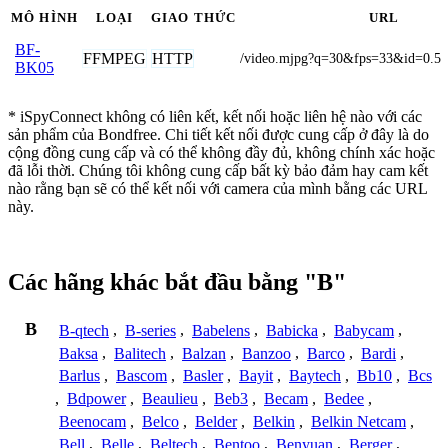
MÔ HÌNH
LOẠI
GIAO THỨC
URL
BF-
FFMPEG
HTTP
/video.mjpg?q=30&fps=33&id=0.5
BK05
* iSpyConnect không có liên kết, kết nối hoặc liên hệ nào với các
sản phẩm của Bondfree. Chi tiết kết nối được cung cấp ở đây là do
cộng đồng cung cấp và có thể không đầy đủ, không chính xác hoặc
đã lỗi thời. Chúng tôi không cung cấp bất kỳ bảo đảm hay cam kết
nào rằng bạn sẽ có thể kết nối với camera của mình bằng các URL
này.
Các hãng khác bắt đầu bằng "B"
B
B-qtech
,
B-series
,
Babelens
,
Babicka
,
Babycam
,
Baksa
,
Balitech
,
Balzan
,
Banzoo
,
Barco
,
Bardi
,
Barlus
,
Bascom
,
Basler
,
Bayit
,
Baytech
,
Bb10
,
Bcs
,
Bdpower
,
Beaulieu
,
Beb3
,
Becam
,
Bedee
,
Beenocam
,
Belco
,
Belder
,
Belkin
,
Belkin Netcam
,
Bell
,
Belle
,
Beltech
,
Bentoo
,
Benyuan
,
Berger
,