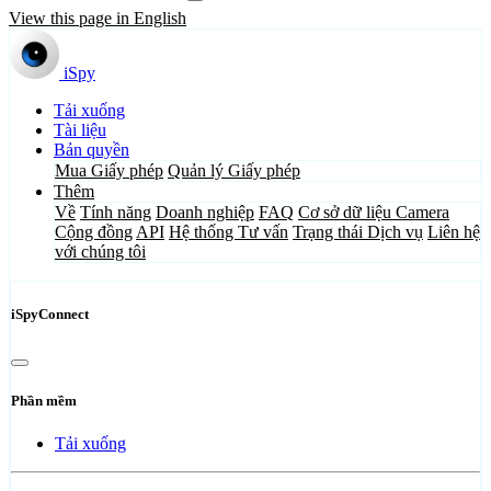
View this page in English
iSpy
Tải xuống
Tài liệu
Bản quyền
Mua Giấy phép
Quản lý Giấy phép
Thêm
Về
Tính năng
Doanh nghiệp
FAQ
Cơ sở dữ liệu Camera
Cộng đồng
API
Hệ thống Tư vấn
Trạng thái Dịch vụ
Liên hệ
với chúng tôi
iSpyConnect
Phần mềm
Tải xuống