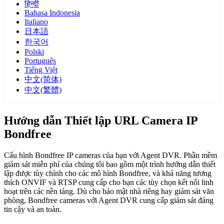
हिन्दी
Bahasa Indonesia
Italiano
日本語
한국어
Polski
Português
Tiếng Việt
中文(简体)
中文(繁體)
Hướng dẫn Thiết lập URL Camera IP
Bondfree
Cấu hình Bondfree IP cameras của bạn với Agent DVR. Phần mềm
giám sát miễn phí của chúng tôi bao gồm một trình hướng dẫn thiết
lập được tùy chỉnh cho các mô hình Bondfree, và khả năng tương
thích ONVIF và RTSP cung cấp cho bạn các tùy chọn kết nối linh
hoạt trên các nền tảng. Dù cho bảo mật nhà riêng hay giám sát văn
phòng, Bondfree cameras với Agent DVR cung cấp giám sát đáng
tin cậy và an toàn.