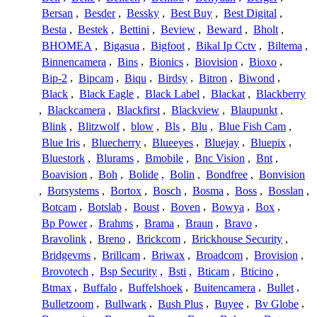
Bersan
,
Besder
,
Bessky
,
Best Buy
,
Best Digital
,
Besta
,
Bestek
,
Bettini
,
Beview
,
Beward
,
Bholt
,
BHOMEA
,
Bigasua
,
Bigfoot
,
Bikal Ip Cctv
,
Biltema
,
Binnencamera
,
Bins
,
Bionics
,
Biovision
,
Bioxo
,
Bip-2
,
Bipcam
,
Biqu
,
Birdsy
,
Bitron
,
Biwond
,
Black
,
Black Eagle
,
Black Label
,
Blackat
,
Blackberry
,
Blackcamera
,
Blackfirst
,
Blackview
,
Blaupunkt
,
Blink
,
Blitzwolf
,
blow
,
Bls
,
Blu
,
Blue Fish Cam
,
Blue Iris
,
Bluecherry
,
Blueeyes
,
Bluejay
,
Bluepix
,
Bluestork
,
Blurams
,
Bmobile
,
Bnc Vision
,
Bnt
,
Boavision
,
Boh
,
Bolide
,
Bolin
,
Bondfree
,
Bonvision
,
Borsystems
,
Bortox
,
Bosch
,
Bosma
,
Boss
,
Bosslan
,
Botcam
,
Botslab
,
Boust
,
Boven
,
Bowya
,
Box
,
Bp Power
,
Brahms
,
Brama
,
Braun
,
Bravo
,
Bravolink
,
Breno
,
Brickcom
,
Brickhouse Security
,
Bridgevms
,
Brillcam
,
Briwax
,
Broadcom
,
Brovision
,
Brovotech
,
Bsp Security
,
Bsti
,
Bticam
,
Bticino
,
Btmax
,
Buffalo
,
Buffelshoek
,
Buitencamera
,
Bullet
,
Bulletzoom
,
Bullwark
,
Bush Plus
,
Buyee
,
Bv Globe
,