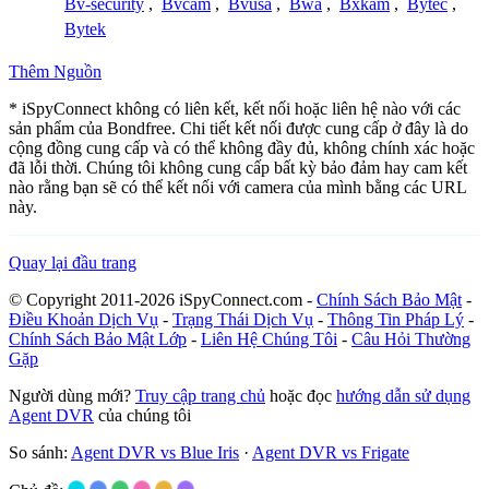
Bv-security
,
Bvcam
,
Bvusa
,
Bwa
,
Bxkam
,
Bytec
,
Bytek
Thêm Nguồn
* iSpyConnect không có liên kết, kết nối hoặc liên hệ nào với các
sản phẩm của Bondfree. Chi tiết kết nối được cung cấp ở đây là do
cộng đồng cung cấp và có thể không đầy đủ, không chính xác hoặc
đã lỗi thời. Chúng tôi không cung cấp bất kỳ bảo đảm hay cam kết
nào rằng bạn sẽ có thể kết nối với camera của mình bằng các URL
này.
Quay lại đầu trang
© Copyright 2011-2026 iSpyConnect.com -
Chính Sách Bảo Mật
-
Điều Khoản Dịch Vụ
-
Trạng Thái Dịch Vụ
-
Thông Tin Pháp Lý
-
Chính Sách Bảo Mật Lớp
-
Liên Hệ Chúng Tôi
-
Câu Hỏi Thường
Gặp
Người dùng mới?
Truy cập trang chủ
hoặc đọc
hướng dẫn sử dụng
Agent DVR
của chúng tôi
So sánh:
Agent DVR vs Blue Iris
·
Agent DVR vs Frigate