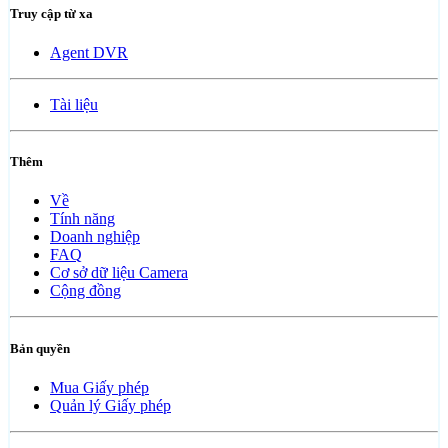
Truy cập từ xa
Agent DVR
Tài liệu
Thêm
Về
Tính năng
Doanh nghiệp
FAQ
Cơ sở dữ liệu Camera
Cộng đồng
Bản quyền
Mua Giấy phép
Quản lý Giấy phép