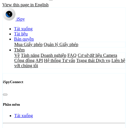
View this page in English
iSpy
Tải xuống
Tài liệu
Bản quyền
Mua Giấy phép
Quản lý Giấy phép
Thêm
Về
Tính năng
Doanh nghiệp
FAQ
Cơ sở dữ liệu Camera
Cộng đồng
API
Hệ thống Tư vấn
Trạng thái Dịch vụ
Liên hệ
với chúng tôi
iSpyConnect
Phần mềm
Tải xuống