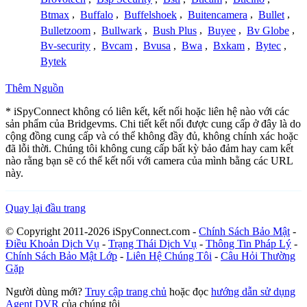
Btmax
,
Buffalo
,
Buffelshoek
,
Buitencamera
,
Bullet
,
Bulletzoom
,
Bullwark
,
Bush Plus
,
Buyee
,
Bv Globe
,
Bv-security
,
Bvcam
,
Bvusa
,
Bwa
,
Bxkam
,
Bytec
,
Bytek
Thêm Nguồn
* iSpyConnect không có liên kết, kết nối hoặc liên hệ nào với các
sản phẩm của Bridgevms. Chi tiết kết nối được cung cấp ở đây là do
cộng đồng cung cấp và có thể không đầy đủ, không chính xác hoặc
đã lỗi thời. Chúng tôi không cung cấp bất kỳ bảo đảm hay cam kết
nào rằng bạn sẽ có thể kết nối với camera của mình bằng các URL
này.
Quay lại đầu trang
© Copyright 2011-2026 iSpyConnect.com -
Chính Sách Bảo Mật
-
Điều Khoản Dịch Vụ
-
Trạng Thái Dịch Vụ
-
Thông Tin Pháp Lý
-
Chính Sách Bảo Mật Lớp
-
Liên Hệ Chúng Tôi
-
Câu Hỏi Thường
Gặp
Người dùng mới?
Truy cập trang chủ
hoặc đọc
hướng dẫn sử dụng
Agent DVR
của chúng tôi