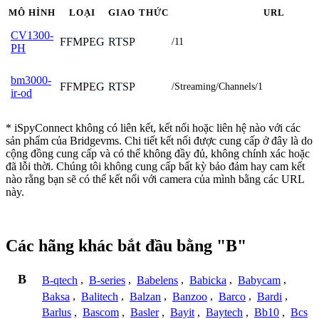
MÔ HÌNH
LOẠI
GIAO THỨC
URL
CV1300-
FFMPEG
RTSP
/11
PH
bm3000-
FFMPEG
RTSP
/Streaming/Channels/1
ir-od
* iSpyConnect không có liên kết, kết nối hoặc liên hệ nào với các
sản phẩm của Bridgevms. Chi tiết kết nối được cung cấp ở đây là do
cộng đồng cung cấp và có thể không đầy đủ, không chính xác hoặc
đã lỗi thời. Chúng tôi không cung cấp bất kỳ bảo đảm hay cam kết
nào rằng bạn sẽ có thể kết nối với camera của mình bằng các URL
này.
Các hãng khác bắt đầu bằng "B"
B
B-qtech
,
B-series
,
Babelens
,
Babicka
,
Babycam
,
Baksa
,
Balitech
,
Balzan
,
Banzoo
,
Barco
,
Bardi
,
Barlus
,
Bascom
,
Basler
,
Bayit
,
Baytech
,
Bb10
,
Bcs