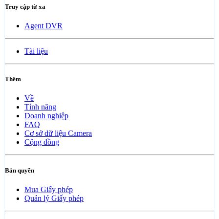
Truy cập từ xa
Agent DVR
Tài liệu
Thêm
Về
Tính năng
Doanh nghiệp
FAQ
Cơ sở dữ liệu Camera
Cộng đồng
Bản quyền
Mua Giấy phép
Quản lý Giấy phép