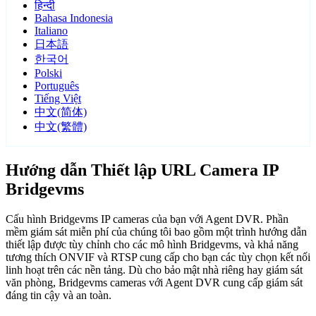
हिन्दी
Bahasa Indonesia
Italiano
日本語
한국어
Polski
Português
Tiếng Việt
中文(简体)
中文(繁體)
Hướng dẫn Thiết lập URL Camera IP
Bridgevms
Cấu hình Bridgevms IP cameras của bạn với Agent DVR. Phần
mềm giám sát miễn phí của chúng tôi bao gồm một trình hướng dẫn
thiết lập được tùy chỉnh cho các mô hình Bridgevms, và khả năng
tương thích ONVIF và RTSP cung cấp cho bạn các tùy chọn kết nối
linh hoạt trên các nền tảng. Dù cho bảo mật nhà riêng hay giám sát
văn phòng, Bridgevms cameras với Agent DVR cung cấp giám sát
đáng tin cậy và an toàn.