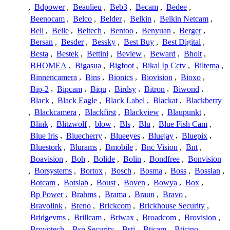
,
Bdpower
,
Beaulieu
,
Beb3
,
Becam
,
Bedee
,
Beenocam
,
Belco
,
Belder
,
Belkin
,
Belkin Netcam
,
Bell
,
Belle
,
Beltech
,
Bentoo
,
Benyuan
,
Berger
,
Bersan
,
Besder
,
Bessky
,
Best Buy
,
Best Digital
,
Besta
,
Bestek
,
Bettini
,
Beview
,
Beward
,
Bholt
,
BHOMEA
,
Bigasua
,
Bigfoot
,
Bikal Ip Cctv
,
Biltema
,
Binnencamera
,
Bins
,
Bionics
,
Biovision
,
Bioxo
,
Bip-2
,
Bipcam
,
Biqu
,
Birdsy
,
Bitron
,
Biwond
,
Black
,
Black Eagle
,
Black Label
,
Blackat
,
Blackberry
,
Blackcamera
,
Blackfirst
,
Blackview
,
Blaupunkt
,
Blink
,
Blitzwolf
,
blow
,
Bls
,
Blu
,
Blue Fish Cam
,
Blue Iris
,
Bluecherry
,
Blueeyes
,
Bluejay
,
Bluepix
,
Bluestork
,
Blurams
,
Bmobile
,
Bnc Vision
,
Bnt
,
Boavision
,
Boh
,
Bolide
,
Bolin
,
Bondfree
,
Bonvision
,
Borsystems
,
Bortox
,
Bosch
,
Bosma
,
Boss
,
Bosslan
,
Botcam
,
Botslab
,
Boust
,
Boven
,
Bowya
,
Box
,
Bp Power
,
Brahms
,
Brama
,
Braun
,
Bravo
,
Bravolink
,
Breno
,
Brickcom
,
Brickhouse Security
,
Bridgevms
,
Brillcam
,
Briwax
,
Broadcom
,
Brovision
,
Brovotech
,
Bsp Security
,
Bsti
,
Bticam
,
Bticino
,