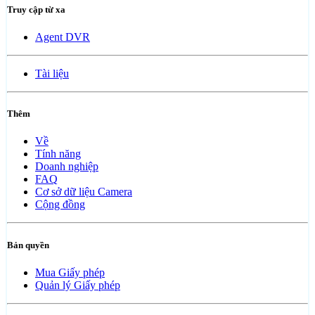
Truy cập từ xa
Agent DVR
Tài liệu
Thêm
Về
Tính năng
Doanh nghiệp
FAQ
Cơ sở dữ liệu Camera
Cộng đồng
Bản quyền
Mua Giấy phép
Quản lý Giấy phép