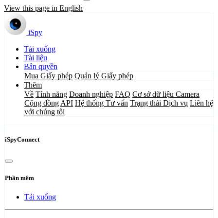
View this page in English
iSpy
Tải xuống
Tài liệu
Bản quyền
Mua Giấy phép
Quản lý Giấy phép
Thêm
Về
Tính năng
Doanh nghiệp
FAQ
Cơ sở dữ liệu Camera
Cộng đồng
API
Hệ thống Tư vấn
Trạng thái Dịch vụ
Liên hệ
với chúng tôi
iSpyConnect
Phần mềm
Tải xuống