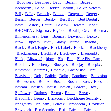
,
Bdpower
,
Beaulieu
,
Beb3
,
Becam
,
Bedee
,
Beenocam
,
Belco
,
Belder
,
Belkin
,
Belkin Netcam
,
Bell
,
Belle
,
Beltech
,
Bentoo
,
Benyuan
,
Berger
,
Bersan
,
Besder
,
Bessky
,
Best Buy
,
Best Digital
,
Besta
,
Bestek
,
Bettini
,
Beview
,
Beward
,
Bholt
,
BHOMEA
,
Bigasua
,
Bigfoot
,
Bikal Ip Cctv
,
Biltema
,
Binnencamera
,
Bins
,
Bionics
,
Biovision
,
Bioxo
,
Bip-2
,
Bipcam
,
Biqu
,
Birdsy
,
Bitron
,
Biwond
,
Black
,
Black Eagle
,
Black Label
,
Blackat
,
Blackberry
,
Blackcamera
,
Blackfirst
,
Blackview
,
Blaupunkt
,
Blink
,
Blitzwolf
,
blow
,
Bls
,
Blu
,
Blue Fish Cam
,
Blue Iris
,
Bluecherry
,
Blueeyes
,
Bluejay
,
Bluepix
,
Bluestork
,
Blurams
,
Bmobile
,
Bnc Vision
,
Bnt
,
Boavision
,
Boh
,
Bolide
,
Bolin
,
Bondfree
,
Bonvision
,
Borsystems
,
Bortox
,
Bosch
,
Bosma
,
Boss
,
Bosslan
,
Botcam
,
Botslab
,
Boust
,
Boven
,
Bowya
,
Box
,
Bp Power
,
Brahms
,
Brama
,
Braun
,
Bravo
,
Bravolink
,
Breno
,
Brickcom
,
Brickhouse Security
,
Bridgevms
,
Brillcam
,
Briwax
,
Broadcom
,
Brovision
,
Brovotech
,
Bsp Security
,
Bsti
,
Bticam
,
Bticino
,