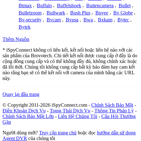
Btmax
,
Buffalo
,
Buffelshoek
,
Buitencamera
,
Bullet
,
Bulletzoom
,
Bullwark
,
Bush Plus
,
Buyee
,
Bv Globe
,
Bv-security
,
Bvcam
,
Bvusa
,
Bwa
,
Bxkam
,
Bytec
,
Bytek
Thêm Nguồn
* iSpyConnect không có liên kết, kết nối hoặc liên hệ nào với các
sản phẩm của Brovotech. Chi tiết kết nối được cung cấp ở đây là do
cộng đồng cung cấp và có thể không đầy đủ, không chính xác hoặc
đã lỗi thời. Chúng tôi không cung cấp bất kỳ bảo đảm hay cam kết
nào rằng bạn sẽ có thể kết nối với camera của mình bằng các URL
này.
Quay lại đầu trang
© Copyright 2011-2026 iSpyConnect.com -
Chính Sách Bảo Mật
-
Điều Khoản Dịch Vụ
-
Trạng Thái Dịch Vụ
-
Thông Tin Pháp Lý
-
Chính Sách Bảo Mật Lớp
-
Liên Hệ Chúng Tôi
-
Câu Hỏi Thường
Gặp
Người dùng mới?
Truy cập trang chủ
hoặc đọc
hướng dẫn sử dụng
Agent DVR
của chúng tôi