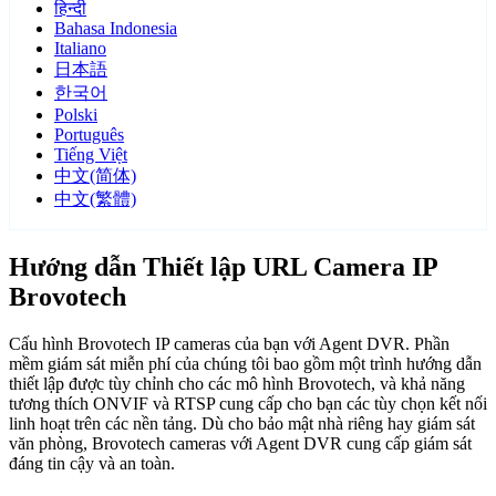
हिन्दी
Bahasa Indonesia
Italiano
日本語
한국어
Polski
Português
Tiếng Việt
中文(简体)
中文(繁體)
Hướng dẫn Thiết lập URL Camera IP
Brovotech
Cấu hình Brovotech IP cameras của bạn với Agent DVR. Phần
mềm giám sát miễn phí của chúng tôi bao gồm một trình hướng dẫn
thiết lập được tùy chỉnh cho các mô hình Brovotech, và khả năng
tương thích ONVIF và RTSP cung cấp cho bạn các tùy chọn kết nối
linh hoạt trên các nền tảng. Dù cho bảo mật nhà riêng hay giám sát
văn phòng, Brovotech cameras với Agent DVR cung cấp giám sát
đáng tin cậy và an toàn.