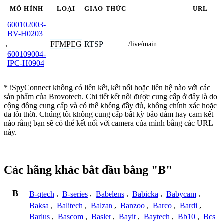
MÔ HÌNH
LOẠI
GIAO THỨC
URL
600102003-
BV-H0203
,
FFMPEG
RTSP
/live/main
600109004-
IPC-H0904
* iSpyConnect không có liên kết, kết nối hoặc liên hệ nào với các
sản phẩm của Brovotech. Chi tiết kết nối được cung cấp ở đây là do
cộng đồng cung cấp và có thể không đầy đủ, không chính xác hoặc
đã lỗi thời. Chúng tôi không cung cấp bất kỳ bảo đảm hay cam kết
nào rằng bạn sẽ có thể kết nối với camera của mình bằng các URL
này.
Các hãng khác bắt đầu bằng "B"
B
B-qtech
,
B-series
,
Babelens
,
Babicka
,
Babycam
,
Baksa
,
Balitech
,
Balzan
,
Banzoo
,
Barco
,
Bardi
,
Barlus
,
Bascom
,
Basler
,
Bayit
,
Baytech
,
Bb10
,
Bcs