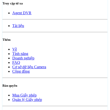
Truy cập từ xa
Agent DVR
Tài liệu
Thêm
Về
Tính năng
Doanh nghiệp
FAQ
Cơ sở dữ liệu Camera
Cộng đồng
Bản quyền
Mua Giấy phép
Quản lý Giấy phép