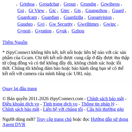
,
Grisboa
,
Groudchat
,
Group
,
Grundig
,
Grwibeou
,
Gsi
,
Gt View
,
Gtc
,
Gtec
,
Gts
,
Guangzhou
,
Guard
,
Guardcam
,
Guardian
,
Guardzilla
,
Guoanvision
,
Guudgo
,
Gvi
,
Gw Security
,
Gwelltimes
,
Gwipc
,
Gynoii
,
Gyration
,
Gyuk
,
Gzhou
Thêm Nguồn
* iSpyConnect không liên kết, kết nối hoặc liên hệ nào với các sản
phẩm của Gcam. Chi tiết kết nối được cung cấp ở đây được thu thập
từ cộng đồng và có thể không đầy đủ, không chính xác hoặc lỗi
thời. Chúng tôi không đảm bảo hoặc bảo hành rằng bạn sẽ có thể
kết nối với camera của mình bằng các URL này.
Quay lại đầu trang
© Bản quyền 2011-2026 iSpyConnect.com -
Chính sách bảo mật
-
Điều khoản dịch vụ
-
Tình trạng dịch vụ
-
Thông tin pháp lý
-
Chính sách bảo mật
-
Liên hệ với chúng tôi
-
Câu hỏi thường gặp
Người dùng mới?
Truy cập trang chủ
hoặc đọc
Hướng dẫn sử dụng
Agent DVR