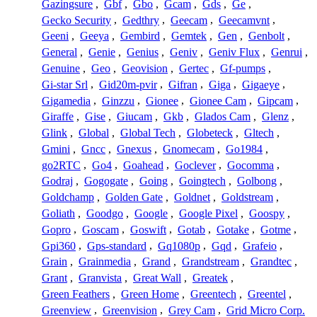
Gazingsure
,
Gbf
,
Gbo
,
Gcam
,
Gds
,
Ge
,
Gecko Security
,
Gedthry
,
Geecam
,
Geecamvnt
,
Geeni
,
Geeya
,
Gembird
,
Gemtek
,
Gen
,
Genbolt
,
General
,
Genie
,
Genius
,
Geniv
,
Geniv Flux
,
Genrui
,
Genuine
,
Geo
,
Geovision
,
Gertec
,
Gf-pumps
,
Gi-star Srl
,
Gid20m-pvir
,
Gifran
,
Giga
,
Gigaeye
,
Gigamedia
,
Ginzzu
,
Gionee
,
Gionee Cam
,
Gipcam
,
Giraffe
,
Gise
,
Giucam
,
Gkb
,
Glados Cam
,
Glenz
,
Glink
,
Global
,
Global Tech
,
Globeteck
,
Gltech
,
Gmini
,
Gncc
,
Gnexus
,
Gnomecam
,
Go1984
,
go2RTC
,
Go4
,
Goahead
,
Goclever
,
Gocomma
,
Godraj
,
Gogogate
,
Going
,
Goingtech
,
Golbong
,
Goldchamp
,
Golden Gate
,
Goldnet
,
Goldstream
,
Goliath
,
Goodgo
,
Google
,
Google Pixel
,
Goospy
,
Gopro
,
Goscam
,
Goswift
,
Gotab
,
Gotake
,
Gotme
,
Gpi360
,
Gps-standard
,
Gq1080p
,
Gqd
,
Grafeio
,
Grain
,
Grainmedia
,
Grand
,
Grandstream
,
Grandtec
,
Grant
,
Granvista
,
Great Wall
,
Greatek
,
Green Feathers
,
Green Home
,
Greentech
,
Greentel
,
Greenview
,
Greenvision
,
Grey Cam
,
Grid Micro Corp.