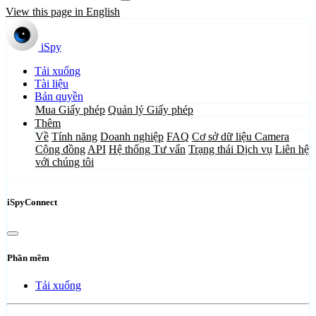
View this page in English
iSpy
Tải xuống
Tài liệu
Bản quyền
Mua Giấy phép
Quản lý Giấy phép
Thêm
Về
Tính năng
Doanh nghiệp
FAQ
Cơ sở dữ liệu Camera
Cộng đồng
API
Hệ thống Tư vấn
Trạng thái Dịch vụ
Liên hệ
với chúng tôi
iSpyConnect
Phần mềm
Tải xuống