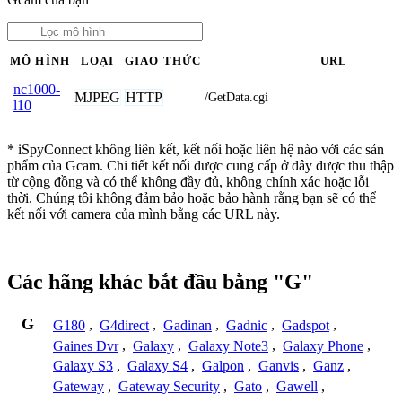
MÔ HÌNH
LOẠI
GIAO THỨC
URL
nc1000-
MJPEG
HTTP
/GetData.cgi
l10
* iSpyConnect không liên kết, kết nối hoặc liên hệ nào với các sản
phẩm của Gcam. Chi tiết kết nối được cung cấp ở đây được thu thập
từ cộng đồng và có thể không đầy đủ, không chính xác hoặc lỗi
thời. Chúng tôi không đảm bảo hoặc bảo hành rằng bạn sẽ có thể
kết nối với camera của mình bằng các URL này.
Các hãng khác bắt đầu bằng "G"
G
G180
,
G4direct
,
Gadinan
,
Gadnic
,
Gadspot
,
Gaines Dvr
,
Galaxy
,
Galaxy Note3
,
Galaxy Phone
,
Galaxy S3
,
Galaxy S4
,
Galpon
,
Ganvis
,
Ganz
,
Gateway
,
Gateway Security
,
Gato
,
Gawell
,