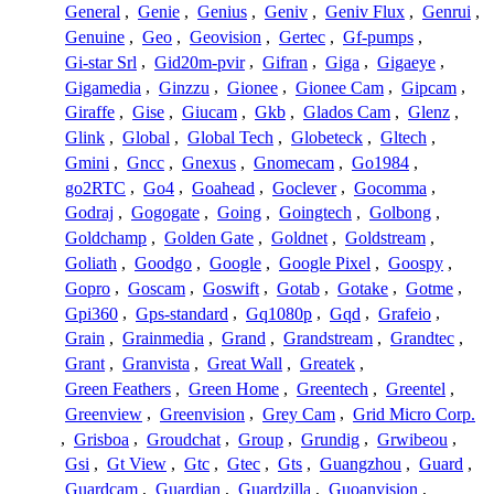
General
,
Genie
,
Genius
,
Geniv
,
Geniv Flux
,
Genrui
,
Genuine
,
Geo
,
Geovision
,
Gertec
,
Gf-pumps
,
Gi-star Srl
,
Gid20m-pvir
,
Gifran
,
Giga
,
Gigaeye
,
Gigamedia
,
Ginzzu
,
Gionee
,
Gionee Cam
,
Gipcam
,
Giraffe
,
Gise
,
Giucam
,
Gkb
,
Glados Cam
,
Glenz
,
Glink
,
Global
,
Global Tech
,
Globeteck
,
Gltech
,
Gmini
,
Gncc
,
Gnexus
,
Gnomecam
,
Go1984
,
go2RTC
,
Go4
,
Goahead
,
Goclever
,
Gocomma
,
Godraj
,
Gogogate
,
Going
,
Goingtech
,
Golbong
,
Goldchamp
,
Golden Gate
,
Goldnet
,
Goldstream
,
Goliath
,
Goodgo
,
Google
,
Google Pixel
,
Goospy
,
Gopro
,
Goscam
,
Goswift
,
Gotab
,
Gotake
,
Gotme
,
Gpi360
,
Gps-standard
,
Gq1080p
,
Gqd
,
Grafeio
,
Grain
,
Grainmedia
,
Grand
,
Grandstream
,
Grandtec
,
Grant
,
Granvista
,
Great Wall
,
Greatek
,
Green Feathers
,
Green Home
,
Greentech
,
Greentel
,
Greenview
,
Greenvision
,
Grey Cam
,
Grid Micro Corp.
,
Grisboa
,
Groudchat
,
Group
,
Grundig
,
Grwibeou
,
Gsi
,
Gt View
,
Gtc
,
Gtec
,
Gts
,
Guangzhou
,
Guard
,
Guardcam
,
Guardian
,
Guardzilla
,
Guoanvision
,