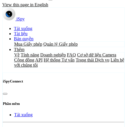
View this page in English
iSpy
Tải xuống
Tài liệu
Bản quyền
Mua Giấy phép
Quản lý Giấy phép
Thêm
Về
Tính năng
Doanh nghiệp
FAQ
Cơ sở dữ liệu Camera
Cộng đồng
API
Hệ thống Tư vấn
Trạng thái Dịch vụ
Liên hệ
với chúng tôi
iSpyConnect
Phần mềm
Tải xuống