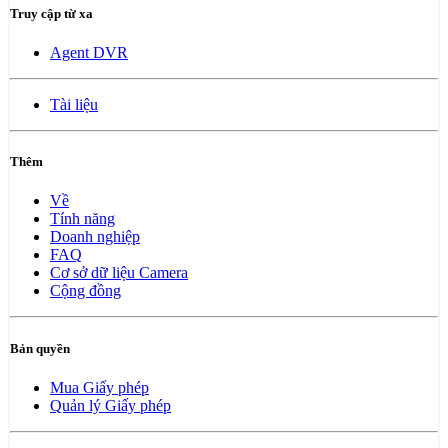
Truy cập từ xa
Agent DVR
Tài liệu
Thêm
Về
Tính năng
Doanh nghiệp
FAQ
Cơ sở dữ liệu Camera
Cộng đồng
Bản quyền
Mua Giấy phép
Quản lý Giấy phép