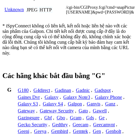
/cgi-bin/CGIProxy.fcgi?cmd=snapPictu
Unknown
JPEG
HTTP
[USERNAME]&pwd=[PASSWORD]&
* iSpyConnect không có liên kết, kết nối hoặc liên hệ nào với các
sản phẩm của Galpon. Chi tiết kết nối được cung cấp ở đây là do
cộng đồng cung cấp và có thể không đầy đủ, không chính xác hoặc
đã lỗi thời. Chúng tôi không cung cấp bất kỳ bảo đảm hay cam kết
nào rằng bạn sẽ có thể kết nối với camera của mình bằng các URL
này.
Các hãng khác bắt đầu bằng "G"
G
G180
,
G4direct
,
Gadinan
,
Gadnic
,
Gadspot
,
Gaines Dvr
,
Galaxy
,
Galaxy Note3
,
Galaxy Phone
,
Galaxy S3
,
Galaxy S4
,
Galpon
,
Ganvis
,
Ganz
,
Gateway
,
Gateway Security
,
Gato
,
Gawell
,
Gazingsure
,
Gbf
,
Gbo
,
Gcam
,
Gds
,
Ge
,
Gecko Security
,
Gedthry
,
Geecam
,
Geecamvnt
,
Geeni
,
Geeya
,
Gembird
,
Gemtek
,
Gen
,
Genbolt
,