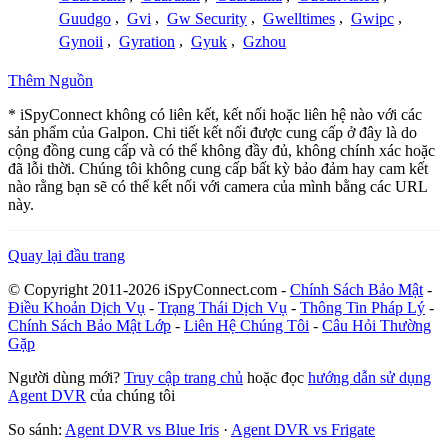
Guudgo
,
Gvi
,
Gw Security
,
Gwelltimes
,
Gwipc
,
Gynoii
,
Gyration
,
Gyuk
,
Gzhou
Thêm Nguồn
* iSpyConnect không có liên kết, kết nối hoặc liên hệ nào với các
sản phẩm của Galpon. Chi tiết kết nối được cung cấp ở đây là do
cộng đồng cung cấp và có thể không đầy đủ, không chính xác hoặc
đã lỗi thời. Chúng tôi không cung cấp bất kỳ bảo đảm hay cam kết
nào rằng bạn sẽ có thể kết nối với camera của mình bằng các URL
này.
Quay lại đầu trang
© Copyright 2011-2026 iSpyConnect.com -
Chính Sách Bảo Mật
-
Điều Khoản Dịch Vụ
-
Trạng Thái Dịch Vụ
-
Thông Tin Pháp Lý
-
Chính Sách Bảo Mật Lớp
-
Liên Hệ Chúng Tôi
-
Câu Hỏi Thường
Gặp
Người dùng mới?
Truy cập trang chủ
hoặc đọc
hướng dẫn sử dụng
Agent DVR
của chúng tôi
So sánh:
Agent DVR vs Blue Iris
·
Agent DVR vs Frigate