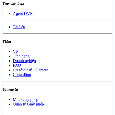
Truy cập từ xa
Agent DVR
Tài liệu
Thêm
Về
Tính năng
Doanh nghiệp
FAQ
Cơ sở dữ liệu Camera
Cộng đồng
Bản quyền
Mua Giấy phép
Quản lý Giấy phép