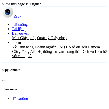
View this page in English
iSpy
Tải xuống
Tài liệu
Bản quyền
Mua Giấy phép
Quản lý Giấy phép
Thêm
Về
Tính năng
Doanh nghiệp
FAQ
Cơ sở dữ liệu Camera
Cộng đồng
API
Hệ thống Tư vấn
Trạng thái Dịch vụ
Liên hệ
với chúng tôi
iSpyConnect
Phần mềm
Tải xuống