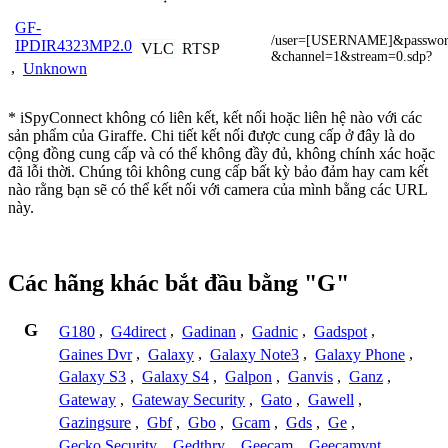
GF-
/user=[USERNAME]&passw
IPDIR4323MP2.0
VLC
RTSP
&channel=1&stream=0.sdp?
,
Unknown
* iSpyConnect không có liên kết, kết nối hoặc liên hệ nào với các
sản phẩm của Giraffe. Chi tiết kết nối được cung cấp ở đây là do
cộng đồng cung cấp và có thể không đầy đủ, không chính xác hoặc
đã lỗi thời. Chúng tôi không cung cấp bất kỳ bảo đảm hay cam kết
nào rằng bạn sẽ có thể kết nối với camera của mình bằng các URL
này.
Các hãng khác bắt đầu bằng "G"
G
G180
,
G4direct
,
Gadinan
,
Gadnic
,
Gadspot
,
Gaines Dvr
,
Galaxy
,
Galaxy Note3
,
Galaxy Phone
,
Galaxy S3
,
Galaxy S4
,
Galpon
,
Ganvis
,
Ganz
,
Gateway
,
Gateway Security
,
Gato
,
Gawell
,
Gazingsure
,
Gbf
,
Gbo
,
Gcam
,
Gds
,
Ge
,
Gecko Security
,
Gedthry
,
Geecam
,
Geecamvnt
,