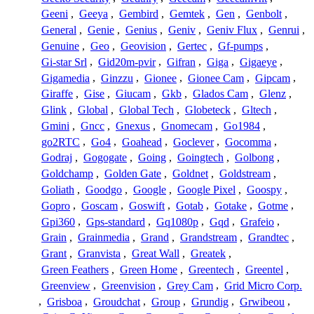
Geeni
,
Geeya
,
Gembird
,
Gemtek
,
Gen
,
Genbolt
,
General
,
Genie
,
Genius
,
Geniv
,
Geniv Flux
,
Genrui
,
Genuine
,
Geo
,
Geovision
,
Gertec
,
Gf-pumps
,
Gi-star Srl
,
Gid20m-pvir
,
Gifran
,
Giga
,
Gigaeye
,
Gigamedia
,
Ginzzu
,
Gionee
,
Gionee Cam
,
Gipcam
,
Giraffe
,
Gise
,
Giucam
,
Gkb
,
Glados Cam
,
Glenz
,
Glink
,
Global
,
Global Tech
,
Globeteck
,
Gltech
,
Gmini
,
Gncc
,
Gnexus
,
Gnomecam
,
Go1984
,
go2RTC
,
Go4
,
Goahead
,
Goclever
,
Gocomma
,
Godraj
,
Gogogate
,
Going
,
Goingtech
,
Golbong
,
Goldchamp
,
Golden Gate
,
Goldnet
,
Goldstream
,
Goliath
,
Goodgo
,
Google
,
Google Pixel
,
Goospy
,
Gopro
,
Goscam
,
Goswift
,
Gotab
,
Gotake
,
Gotme
,
Gpi360
,
Gps-standard
,
Gq1080p
,
Gqd
,
Grafeio
,
Grain
,
Grainmedia
,
Grand
,
Grandstream
,
Grandtec
,
Grant
,
Granvista
,
Great Wall
,
Greatek
,
Green Feathers
,
Green Home
,
Greentech
,
Greentel
,
Greenview
,
Greenvision
,
Grey Cam
,
Grid Micro Corp.
,
Grisboa
,
Groudchat
,
Group
,
Grundig
,
Grwibeou
,