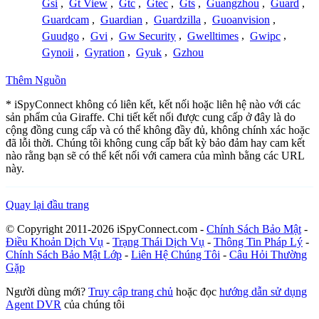
Gsi
,
Gt View
,
Gtc
,
Gtec
,
Gts
,
Guangzhou
,
Guard
,
Guardcam
,
Guardian
,
Guardzilla
,
Guoanvision
,
Guudgo
,
Gvi
,
Gw Security
,
Gwelltimes
,
Gwipc
,
Gynoii
,
Gyration
,
Gyuk
,
Gzhou
Thêm Nguồn
* iSpyConnect không có liên kết, kết nối hoặc liên hệ nào với các
sản phẩm của Giraffe. Chi tiết kết nối được cung cấp ở đây là do
cộng đồng cung cấp và có thể không đầy đủ, không chính xác hoặc
đã lỗi thời. Chúng tôi không cung cấp bất kỳ bảo đảm hay cam kết
nào rằng bạn sẽ có thể kết nối với camera của mình bằng các URL
này.
Quay lại đầu trang
© Copyright 2011-2026 iSpyConnect.com -
Chính Sách Bảo Mật
-
Điều Khoản Dịch Vụ
-
Trạng Thái Dịch Vụ
-
Thông Tin Pháp Lý
-
Chính Sách Bảo Mật Lớp
-
Liên Hệ Chúng Tôi
-
Câu Hỏi Thường
Gặp
Người dùng mới?
Truy cập trang chủ
hoặc đọc
hướng dẫn sử dụng
Agent DVR
của chúng tôi