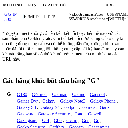
MÔ HÌNH
LOẠI
GIAO THỨC
URL
GG-IP-
/videostream.asf?user=[USERNA
FFMPEG
HTTP
SSWORD]&resolution=[WIDTH]*
300
* iSpyConnect không có liên kết, kết nối hoặc liên hệ nào với các
sản phẩm của Golden Gate. Chi tiết kết nối được cung cấp ở đây là
do cộng đồng cung cấp và có thể không đầy đủ, không chính xác
hoặc đã lỗi thời. Chúng tôi không cung cấp bất kỳ bảo đảm hay cam
kết nào rằng bạn sẽ có thể kết nối với camera của mình bằng các
URL này.
Các hãng khác bắt đầu bằng "G"
G
G180
,
G4direct
,
Gadinan
,
Gadnic
,
Gadspot
,
Gaines Dvr
,
Galaxy
,
Galaxy Note3
,
Galaxy Phone
,
Galaxy S3
,
Galaxy S4
,
Galpon
,
Ganvis
,
Ganz
,
Gateway
,
Gateway Security
,
Gato
,
Gawell
,
Gazingsure
,
Gbf
,
Gbo
,
Gcam
,
Gds
,
Ge
,
Gecko Security
,
Gedthry
,
Geecam
,
Geecamvnt
,