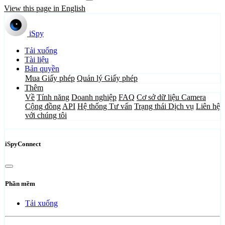
View this page in English
iSpy
Tải xuống
Tài liệu
Bản quyền
Mua Giấy phép
Quản lý Giấy phép
Thêm
Về
Tính năng
Doanh nghiệp
FAQ
Cơ sở dữ liệu Camera
Cộng đồng
API
Hệ thống Tư vấn
Trạng thái Dịch vụ
Liên hệ
với chúng tôi
iSpyConnect
Phần mềm
Tải xuống