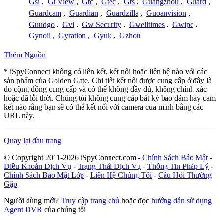
Gsi
,
Gt View
,
Gtc
,
Gtec
,
Gts
,
Guangzhou
,
Guard
,
Guardcam
,
Guardian
,
Guardzilla
,
Guoanvision
,
Guudgo
,
Gvi
,
Gw Security
,
Gwelltimes
,
Gwipc
,
Gynoii
,
Gyration
,
Gyuk
,
Gzhou
Thêm Nguồn
* iSpyConnect không có liên kết, kết nối hoặc liên hệ nào với các
sản phẩm của Golden Gate. Chi tiết kết nối được cung cấp ở đây là
do cộng đồng cung cấp và có thể không đầy đủ, không chính xác
hoặc đã lỗi thời. Chúng tôi không cung cấp bất kỳ bảo đảm hay cam
kết nào rằng bạn sẽ có thể kết nối với camera của mình bằng các
URL này.
Quay lại đầu trang
© Copyright 2011-2026 iSpyConnect.com -
Chính Sách Bảo Mật
-
Điều Khoản Dịch Vụ
-
Trạng Thái Dịch Vụ
-
Thông Tin Pháp Lý
-
Chính Sách Bảo Mật Lớp
-
Liên Hệ Chúng Tôi
-
Câu Hỏi Thường
Gặp
Người dùng mới?
Truy cập trang chủ
hoặc đọc
hướng dẫn sử dụng
Agent DVR
của chúng tôi