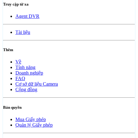
Truy cập từ xa
Agent DVR
Tài liệu
Thêm
Về
Tính năng
Doanh nghiệp
FAQ
Cơ sở dữ liệu Camera
Cộng đồng
Bản quyền
Mua Giấy phép
Quản lý Giấy phép