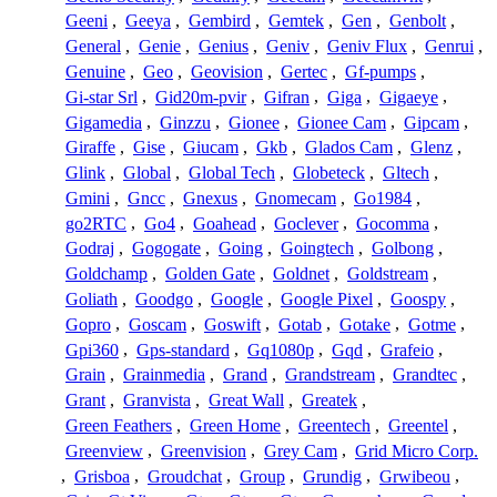
Geeni
,
Geeya
,
Gembird
,
Gemtek
,
Gen
,
Genbolt
,
General
,
Genie
,
Genius
,
Geniv
,
Geniv Flux
,
Genrui
,
Genuine
,
Geo
,
Geovision
,
Gertec
,
Gf-pumps
,
Gi-star Srl
,
Gid20m-pvir
,
Gifran
,
Giga
,
Gigaeye
,
Gigamedia
,
Ginzzu
,
Gionee
,
Gionee Cam
,
Gipcam
,
Giraffe
,
Gise
,
Giucam
,
Gkb
,
Glados Cam
,
Glenz
,
Glink
,
Global
,
Global Tech
,
Globeteck
,
Gltech
,
Gmini
,
Gncc
,
Gnexus
,
Gnomecam
,
Go1984
,
go2RTC
,
Go4
,
Goahead
,
Goclever
,
Gocomma
,
Godraj
,
Gogogate
,
Going
,
Goingtech
,
Golbong
,
Goldchamp
,
Golden Gate
,
Goldnet
,
Goldstream
,
Goliath
,
Goodgo
,
Google
,
Google Pixel
,
Goospy
,
Gopro
,
Goscam
,
Goswift
,
Gotab
,
Gotake
,
Gotme
,
Gpi360
,
Gps-standard
,
Gq1080p
,
Gqd
,
Grafeio
,
Grain
,
Grainmedia
,
Grand
,
Grandstream
,
Grandtec
,
Grant
,
Granvista
,
Great Wall
,
Greatek
,
Green Feathers
,
Green Home
,
Greentech
,
Greentel
,
Greenview
,
Greenvision
,
Grey Cam
,
Grid Micro Corp.
,
Grisboa
,
Groudchat
,
Group
,
Grundig
,
Grwibeou
,