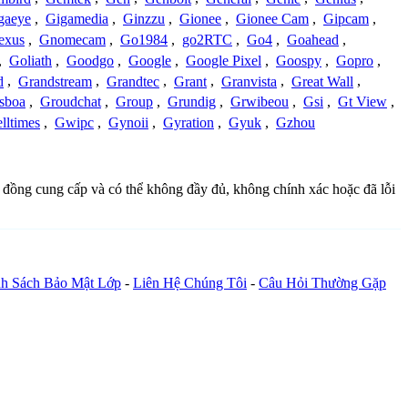
gaeye
,
Gigamedia
,
Ginzzu
,
Gionee
,
Gionee Cam
,
Gipcam
,
exus
,
Gnomecam
,
Go1984
,
go2RTC
,
Go4
,
Goahead
,
,
Goliath
,
Goodgo
,
Google
,
Google Pixel
,
Goospy
,
Gopro
,
d
,
Grandstream
,
Grandtec
,
Grant
,
Granvista
,
Great Wall
,
sboa
,
Groudchat
,
Group
,
Grundig
,
Grwibeou
,
Gsi
,
Gt View
,
lltimes
,
Gwipc
,
Gynoii
,
Gyration
,
Gyuk
,
Gzhou
g đồng cung cấp và có thể không đầy đủ, không chính xác hoặc đã lỗi
h Sách Bảo Mật Lớp
-
Liên Hệ Chúng Tôi
-
Câu Hỏi Thường Gặp