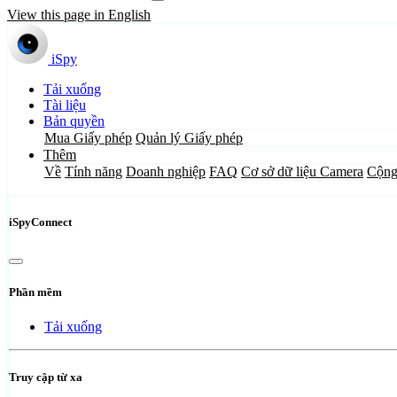
View this page in English
iSpy
Tải xuống
Tài liệu
Bản quyền
Mua Giấy phép
Quản lý Giấy phép
Thêm
Về
Tính năng
Doanh nghiệp
FAQ
Cơ sở dữ liệu Camera
Cộng
iSpyConnect
Phần mềm
Tải xuống
Truy cập từ xa