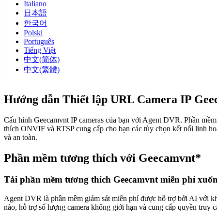
Italiano
日本語
한국어
Polski
Português
Tiếng Việt
中文(简体)
中文(繁體)
Hướng dẫn Thiết lập URL Camera IP Gee
Cấu hình Geecamvnt IP cameras của bạn với Agent DVR. Phần mềm gi
thích ONVIF và RTSP cung cấp cho bạn các tùy chọn kết nối linh ho
và an toàn.
Phần mềm tương thích với Geecamvnt*
Tải phần mềm tương thích Geecamvnt miễn phí xuố
Agent DVR là phần mềm giám sát miễn phí được hỗ trợ bởi AI với khả n
nào, hỗ trợ số lượng camera không giới hạn và cung cấp quyền truy 