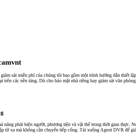
camvnt
ám sát miễn phí của chúng tôi bao gồm một trình hướng dẫn thiết lậ
ạt trên các nền tảng. Dù cho bảo mật nhà riêng hay giám sát văn phò
ng
ăng phát hiện người, phương tiện và vật thể trong thời gian thực. Nó 
cập từ xa mà không cần chuyển tiếp cổng. Tải xuống Agent DVR để giám