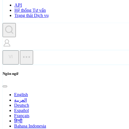
API
Hệ thống Tư vấn
Trạng thái Dịch vụ
VI
Ngôn ngữ
English
العربية
Deutsch
Español
Français
हिन्दी
Bahasa Indonesia