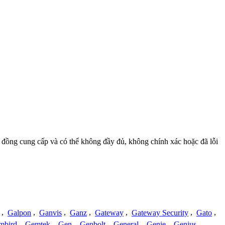
g đồng cung cấp và có thể không đầy đủ, không chính xác hoặc đã lỗi
,
Galpon
,
Ganvis
,
Ganz
,
Gateway
,
Gateway Security
,
Gato
,
mbird
,
Gemtek
,
Gen
,
Genbolt
,
General
,
Genie
,
Genius
,