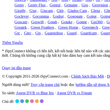
Geniv
,
Geniv Flux
,
Genrui
,
Genuine
,
Geo
,
Geovision
Giraffe
,
Gise
,
Giucam
,
Gkb
,
Glados Cam
,
Glenz
,
Gli
Goclever
,
Gocomma
,
Godraj
,
Gogogate
,
Going
,
Going
Goscam
,
Goswift
,
Gotab
,
Gotake
,
Gotme
,
Gpi360
,
Gp
Greatek
,
Green Feathers
,
Green Home
,
Greentech
,
Gree
Gtc
,
Gtec
,
Gts
,
Guangzhou
,
Guard
,
Guardcam
,
Guard
Thêm Nguồn
* iSpyConnect không có liên kết, kết nối hoặc liên hệ nào với các s
thời. Chúng tôi không cung cấp bất kỳ bảo đảm hay cam kết nào rằng
Quay lại đầu trang
© Copyright 2011-2026 iSpyConnect.com -
Chính Sách Bảo Mật
-
Đ
Người dùng mới?
Truy cập trang chủ
hoặc đọc
hướng dẫn sử dụng 
So sánh:
Agent DVR vs Blue Iris
·
Agent DVR vs Frigate
Chủ đề: