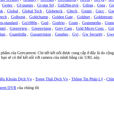
,
Gertec
,
Gf-pumps
,
Gi-star Srl
,
Gid20m-pvir
,
Gifran
,
Giga
,
Gi
nk
,
Global
,
Global Tech
,
Globeteck
,
Gltech
,
Gmini
,
Gncc
,
Gn
tech
,
Golbong
,
Goldchamp
,
Golden Gate
,
Goldnet
,
Goldstream
s-standard
,
Gq1080p
,
Gqd
,
Grafeio
,
Grain
,
Grainmedia
,
Gran
ntel
,
Greenview
,
Greenvision
,
Grey Cam
,
Grid Micro Corp.
,
Gri
ian
,
Guardzilla
,
Guoanvision
,
Guudgo
,
Gvi
,
Gw Security
,
Gwe
ản phẩm của Geecamvnt. Chi tiết kết nối được cung cấp ở đây là do cộn
 bạn sẽ có thể kết nối với camera của mình bằng các URL này.
iều Khoản Dịch Vụ
-
Trạng Thái Dịch Vụ
-
Thông Tin Pháp Lý
-
Chín
Agent DVR
của chúng tôi