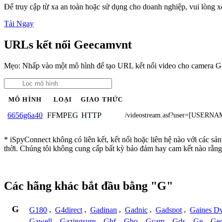
Để truy cập từ xa an toàn hoặc sử dụng cho doanh nghiệp, vui lòng
Tải Ngay
URLs kết nối Geecamvnt
Mẹo: Nhấp vào một mô hình để tạo URL kết nối video cho camera 
MÔ HÌNH
LOẠI
GIAO THỨC
FFMPEG
HTTP
6656g6a40
/videostream.asf?user=[USE
* iSpyConnect không có liên kết, kết nối hoặc liên hệ nào với các s
thời. Chúng tôi không cung cấp bất kỳ bảo đảm hay cam kết nào rằng
Các hãng khác bắt đầu bằng "G"
G
G180
,
G4direct
,
Gadinan
,
Gadnic
,
Gadspot
,
Gaines D
Gawell
,
Gazingsure
,
Gbf
,
Gbo
,
Gcam
,
Gds
,
Ge
,
Gec