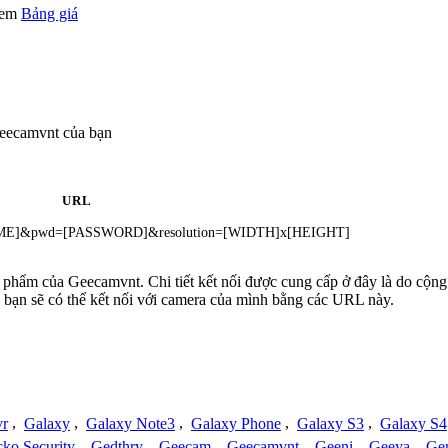
 xem
Bảng giá
Geecamvnt của bạn
URL
RNAME]&pwd=[PASSWORD]&resolution=[WIDTH]x[HEIGHT]
ản phẩm của Geecamvnt. Chi tiết kết nối được cung cấp ở đây là do cộn
 bạn sẽ có thể kết nối với camera của mình bằng các URL này.
vr
,
Galaxy
,
Galaxy Note3
,
Galaxy Phone
,
Galaxy S3
,
Galaxy S4
ko Security
,
Gedthry
,
Geecam
,
Geecamvnt
,
Geeni
,
Geeya
,
Ge