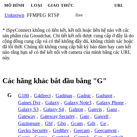
MÔ HÌNH
LOẠI
GIAO THỨC
URL
FFMPEG
RTSP
Unknown
/live
* iSpyConnect không có liên kết, kết nối hoặc liên hệ nào với các
sản phẩm của Groudchat. Chi tiết kết nối được cung cấp ở đây là do
cộng đồng cung cấp và có thể không đầy đủ, không chính xác hoặc
đã lỗi thời. Chúng tôi không cung cấp bất kỳ bảo đảm hay cam kết
nào rằng bạn sẽ có thể kết nối với camera của mình bằng các URL
này.
Các hãng khác bắt đầu bằng "G"
G
G180
,
G4direct
,
Gadinan
,
Gadnic
,
Gadspot
,
Gaines Dvr
,
Galaxy
,
Galaxy Note3
,
Galaxy Phone
,
Galaxy S3
,
Galaxy S4
,
Galpon
,
Ganvis
,
Ganz
,
Gateway
,
Gateway Security
,
Gato
,
Gawell
,
Gazingsure
,
Gbf
,
Gbo
,
Gcam
,
Gds
,
Ge
,
Gecko Security
,
Gedthry
,
Geecam
,
Geecamvnt
,