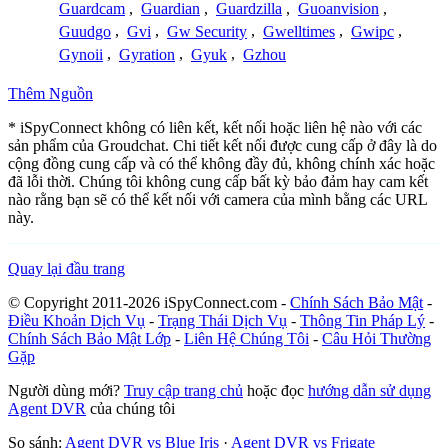
Guardcam
,
Guardian
,
Guardzilla
,
Guoanvision
,
Guudgo
,
Gvi
,
Gw Security
,
Gwelltimes
,
Gwipc
,
Gynoii
,
Gyration
,
Gyuk
,
Gzhou
Thêm Nguồn
* iSpyConnect không có liên kết, kết nối hoặc liên hệ nào với các
sản phẩm của Groudchat. Chi tiết kết nối được cung cấp ở đây là do
cộng đồng cung cấp và có thể không đầy đủ, không chính xác hoặc
đã lỗi thời. Chúng tôi không cung cấp bất kỳ bảo đảm hay cam kết
nào rằng bạn sẽ có thể kết nối với camera của mình bằng các URL
này.
Quay lại đầu trang
© Copyright 2011-2026 iSpyConnect.com -
Chính Sách Bảo Mật
-
Điều Khoản Dịch Vụ
-
Trạng Thái Dịch Vụ
-
Thông Tin Pháp Lý
-
Chính Sách Bảo Mật Lớp
-
Liên Hệ Chúng Tôi
-
Câu Hỏi Thường
Gặp
Người dùng mới?
Truy cập trang chủ
hoặc đọc
hướng dẫn sử dụng
Agent DVR
của chúng tôi
So sánh:
Agent DVR vs Blue Iris
·
Agent DVR vs Frigate