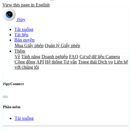
View this page in English
iSpy
Tải xuống
Tài liệu
Bản quyền
Mua Giấy phép
Quản lý Giấy phép
Thêm
Về
Tính năng
Doanh nghiệp
FAQ
Cơ sở dữ liệu Camera
Cộng đồng
API
Hệ thống Tư vấn
Trạng thái Dịch vụ
Liên hệ
với chúng tôi
iSpyConnect
Phần mềm
Tải xuống