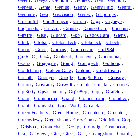
Geeni
,
Geeya
,
Gembird
,
Gemtek
,
Gen
,
Genbolt
,
General
,
Genie
,
Genius
,
Geniv
,
Geniv Flux
,
Genrui
,
Genuine
,
Geo
,
Geovision
,
Gertec
,
Gf-pumps
,
Gi-star Srl
,
Gid20m-pvir
,
Gifran
,
Giga
,
Gigaeye
,
Gigamedia
,
Ginzzu
,
Gionee
,
Gionee Cam
,
Gipcam
,
Giraffe
,
Gise
,
Giucam
,
Gkb
,
Glados Cam
,
Glenz
,
Glink
,
Global
,
Global Tech
,
Globeteck
,
Gltech
,
Gmini
,
Gncc
,
Gnexus
,
Gnomecam
,
Go1984
,
go2RTC
,
Go4
,
Goahead
,
Goclever
,
Gocomma
,
Godraj
,
Gogogate
,
Going
,
Goingtech
,
Golbong
,
Goldchamp
,
Golden Gate
,
Goldnet
,
Goldstream
,
Goliath
,
Goodgo
,
Google
,
Google Pixel
,
Goospy
,
Gopro
,
Goscam
,
Goswift
,
Gotab
,
Gotake
,
Gotme
,
Gpi360
,
Gps-standard
,
Gq1080p
,
Gqd
,
Grafeio
,
Grain
,
Grainmedia
,
Grand
,
Grandstream
,
Grandtec
,
Grant
,
Granvista
,
Great Wall
,
Greatek
,
Green Feathers
,
Green Home
,
Greentech
,
Greentel
,
Greenview
,
Greenvision
,
Grey Cam
,
Grid Micro Corp.
,
Grisboa
,
Groudchat
,
Group
,
Grundig
,
Grwibeou
,
Gsi
,
Gt View
,
Gtc
,
Gtec
,
Gts
,
Guangzhou
,
Guard
,