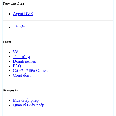
Truy cập từ xa
Agent DVR
Tài liệu
Thêm
Về
Tính năng
Doanh nghiệp
FAQ
Cơ sở dữ liệu Camera
Cộng đồng
Bản quyền
Mua Giấy phép
Quản lý Giấy phép