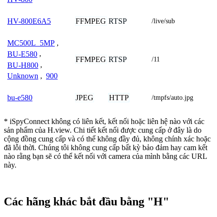
FFMPEG
RTSP
HV-800E6A5
/live/sub
MC500L_5MP
,
BU-E580
,
FFMPEG
RTSP
/11
BU-H800
,
Unknown
,
900
JPEG
HTTP
bu-e580
/tmpfs/auto.jpg
* iSpyConnect không có liên kết, kết nối hoặc liên hệ nào với các
sản phẩm của H.view. Chi tiết kết nối được cung cấp ở đây là do
cộng đồng cung cấp và có thể không đầy đủ, không chính xác hoặc
đã lỗi thời. Chúng tôi không cung cấp bất kỳ bảo đảm hay cam kết
nào rằng bạn sẽ có thể kết nối với camera của mình bằng các URL
này.
Các hãng khác bắt đầu bằng "H"