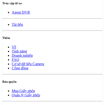
Truy cập từ xa
Agent DVR
Tài liệu
Thêm
Về
Tính năng
Doanh nghiệp
FAQ
Cơ sở dữ liệu Camera
Cộng đồng
Bản quyền
Mua Giấy phép
Quản lý Giấy phép