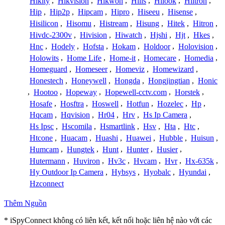
Hikity
,
Hikvision
,
Hikwon
,
Hills
,
Hilook
,
Hiltron
,
Hip
,
Hip2p
,
Hipcam
,
Hipro
,
Hiseeu
,
Hisense
,
Hisilicon
,
Hisomu
,
Histream
,
Hisung
,
Hitek
,
Hitron
,
Hivdc-2300v
,
Hivision
,
Hiwatch
,
Hjshi
,
Hjt
,
Hkes
,
Hnc
,
Hodely
,
Hofsta
,
Hokam
,
Holdoor
,
Holovision
,
Holowits
,
Home Life
,
Home-it
,
Homecare
,
Homedia
,
Homeguard
,
Homeseer
,
Homeviz
,
Homewizard
,
Honestech
,
Honeywell
,
Hongda
,
Hongjingtian
,
Honic
,
Hootoo
,
Hopeway
,
Hopewell-cctv.com
,
Horstek
,
Hosafe
,
Hosftra
,
Hoswell
,
Hotfun
,
Hozelec
,
Hp
,
Hqcam
,
Hqvision
,
Hr04
,
Hrv
,
Hs Ip Camera
,
Hs Ipsc
,
Hscomila
,
Hsmartlink
,
Hsv
,
Hta
,
Htc
,
Htcone
,
Huacam
,
Huashi
,
Huawei
,
Hubble
,
Huisun
,
Humcam
,
Hungtek
,
Hunt
,
Hunter
,
Husier
,
Hutermann
,
Huviron
,
Hv3c
,
Hvcam
,
Hvr
,
Hx-635k
,
Hy Outdoor Ip Camera
,
Hybsys
,
Hyobalc
,
Hyundai
,
Hzconnect
Thêm Nguồn
* iSpyConnect không có liên kết, kết nối hoặc liên hệ nào với các