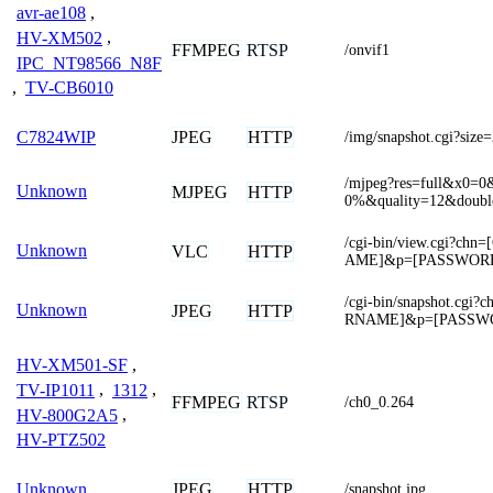
avr-ae108
,
HV-XM502
,
FFMPEG
RTSP
/onvif1
IPC_NT98566_N8F
,
TV-CB6010
JPEG
HTTP
C7824WIP
/img/snapshot.cgi?size
/mjpeg?res=full&x0
Unknown
MJPEG
HTTP
0%&quality=12&doubl
/cgi-bin/view.cgi?c
Unknown
VLC
HTTP
AME]&p=[PASSWOR
/cgi-bin/snapshot.c
Unknown
JPEG
HTTP
RNAME]&p=[PASSW
HV-XM501-SF
,
TV-IP1011
,
1312
,
FFMPEG
RTSP
/ch0_0.264
HV-800G2A5
,
HV-PTZ502
JPEG
HTTP
Unknown
/snapshot.jpg