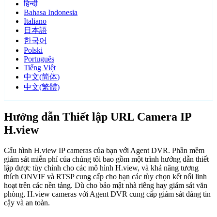
हिन्दी
Bahasa Indonesia
Italiano
日本語
한국어
Polski
Português
Tiếng Việt
中文(简体)
中文(繁體)
Hướng dẫn Thiết lập URL Camera IP
H.view
Cấu hình H.view IP cameras của bạn với Agent DVR. Phần mềm
giám sát miễn phí của chúng tôi bao gồm một trình hướng dẫn thiết
lập được tùy chỉnh cho các mô hình H.view, và khả năng tương
thích ONVIF và RTSP cung cấp cho bạn các tùy chọn kết nối linh
hoạt trên các nền tảng. Dù cho bảo mật nhà riêng hay giám sát văn
phòng, H.view cameras với Agent DVR cung cấp giám sát đáng tin
cậy và an toàn.