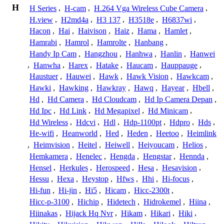
H
H Series
,
H-cam
,
H.264 Vga Wireless Cube Camera
,
H.view
,
H2md4a
,
H3 137
,
H3518e
,
H6837wi
,
Hacon
,
Hai
,
Haivison
,
Haiz
,
Hama
,
Hamlet
,
Hamrabi
,
Hamrol
,
Hamrolte
,
Hanbang
,
Handy Ip Cam
,
Hangzhou
,
Hanhwa
,
Hanlin
,
Hanwei
,
Hanwha
,
Harex
,
Hatake
,
Haucam
,
Hauppauge
,
Haustuer
,
Hauwei
,
Hawk
,
Hawk Vision
,
Hawkcam
,
Hawki
,
Hawking
,
Hawkray
,
Hawq
,
Hayear
,
Hbell
,
Hd
,
Hd Camera
,
Hd Cloudcam
,
Hd Ip Camera Depan
,
Hd Ipc
,
Hd Link
,
Hd Megapixel
,
Hd Minicam
,
Hd Wireless
,
Hdcvi
,
Hdl
,
Hdp-1100pt
,
Hdpro
,
Hds
,
He-wifi
,
Heanworld
,
Hed
,
Heden
,
Heetoo
,
Heimlink
,
Heimvision
,
Heitel
,
Heiwell
,
Heiyoucam
,
Helios
,
Hemkamera
,
Henelec
,
Hengda
,
Hengstar
,
Hennda
,
Hensel
,
Herkules
,
Herospeed
,
Hesa
,
Hesavision
,
Hessu
,
Hexa
,
Heystop
,
Hfws
,
Hhi
,
Hi-focus
,
Hi-fun
,
Hi-jin
,
Hi5
,
Hicam
,
Hicc-2300t
,
Hicc-p-3100
,
Hichip
,
Hidetech
,
Hidrokemel
,
Hiina
,
Hiinakas
,
Hijack Hq Nvr
,
Hikam
,
Hikari
,
Hiki
,