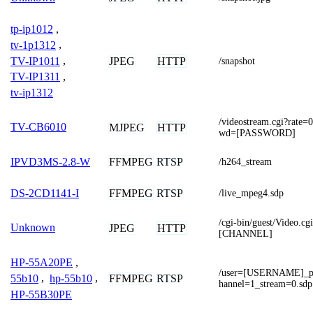
tp-ip1012
,
tv-1p1312
,
TV-IP1011
,
JPEG
HTTP
/snapshot
TV-IP1311
,
tv-ip1312
/videostream.cgi?ra
TV-CB6010
MJPEG
HTTP
wd=[PASSWORD]
FFMPEG
RTSP
IPVD3MS-2.8-W
/h264_stream
FFMPEG
RTSP
DS-2CD1141-I
/live_mpeg4.sdp
/cgi-bin/guest/Video.
Unknown
JPEG
HTTP
[CHANNEL]
HP-55A20PE
,
/user=[USERNAME]_
FFMPEG
RTSP
55b10
,
hp-55b10
,
hannel=1_stream=0.sdp
HP-55B30PE