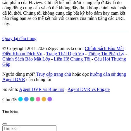
sản phẩm của H.view. Chi tiết kết nối được cung cấp ở đây là do
cộng đồng cung cấp và có thể không đầy đủ, không chính xác hoặc
đã lỗi thời. Chúng tôi không cung cấp bất kỳ bảo đảm hay cam kết
nào rằng bạn sẽ có thể kết nối với camera của mình bằng các URL
này.
Quay lại đầu trang
© Copyright 2011-2026 iSpyConnect.com -
Chính Sách Bảo Mật
-
Điều Khoản Dịch Vụ
-
Trạng Thái Dịch Vụ
-
Thông Tin Pháp Lý
-
Chính Sách Bảo Mật Lớp
-
Liên Hệ Chúng Tôi
-
Câu Hỏi Thường
Gặp
Người dùng mới?
Truy cập trang chủ
hoặc đọc
hướng dẫn sử dụng
Agent DVR
của chúng tôi
So sánh:
Agent DVR vs Blue Iris
·
Agent DVR vs Frigate
Chủ đề:
Tìm kiếm