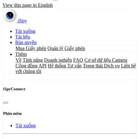
View this page in English
iSpy
Tải xuống
Tài liệu
Bản quyền
Mua Giấy phép
Quản lý Giấy phép
Thêm
Về
Tính năng
Doanh nghiệp
FAQ
Cơ sở dữ liệu Camera
Cộng đồng
API
Hệ thống Tư vấn
Trạng thái Dịch vụ
Liên hệ
với chúng tôi
iSpyConnect
Phần mềm
Tải xuống