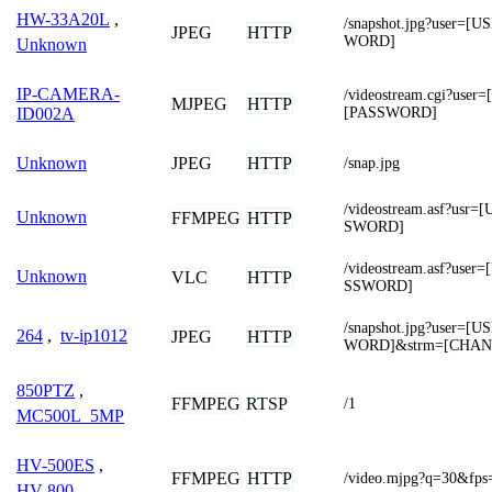
HW-33A20L
,
/snapshot.jpg?user
JPEG
HTTP
WORD]
Unknown
IP-CAMERA-
/videostream.cgi?us
MJPEG
HTTP
[PASSWORD]
ID002A
JPEG
HTTP
Unknown
/snap.jpg
/videostream.asf?us
Unknown
FFMPEG
HTTP
SWORD]
/videostream.asf?us
Unknown
VLC
HTTP
SSWORD]
/snapshot.jpg?user
264
,
tv-ip1012
JPEG
HTTP
WORD]&strm=[CHAN
850PTZ
,
FFMPEG
RTSP
/1
MC500L_5MP
HV-500ES
,
FFMPEG
HTTP
/video.mjpg?q=30&fps
HV-800