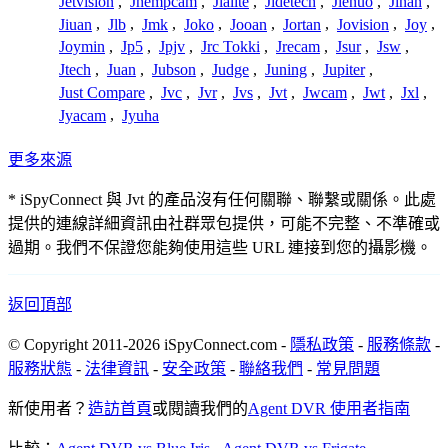
Jetvision
,
Jhempcam
,
Jialite
,
Jidetech
,
Jienuo
,
Jinan
,
Jiuan
,
Jlb
,
Jmk
,
Joko
,
Jooan
,
Jortan
,
Jovision
,
Joy
,
Joymin
,
Jp5
,
Jpjv
,
Jrc Tokki
,
Jrecam
,
Jsur
,
Jsw
,
Jtech
,
Juan
,
Jubson
,
Judge
,
Juning
,
Jupiter
,
Just Compare
,
Jvc
,
Jvr
,
Jvs
,
Jvt
,
Jwcam
,
Jwt
,
Jxl
,
Jyacam
,
Jyuha
更多來源
* iSpyConnect 與 Jvt 的產品沒有任何關聯、聯繫或關係。此處
提供的連線詳細資訊由社群眾包提供，可能不完整、不準確或
過期。我們不保證您能夠使用這些 URL 連接到您的攝影機。
返回頂部
© Copyright 2011-2026 iSpyConnect.com -
隱私政策
-
服務條款
-
服務狀態
-
法律資訊
-
安全政策
-
聯絡我們
-
常見問題
新使用者？
造訪首頁
或閱讀我們的
Agent DVR 使用者指南