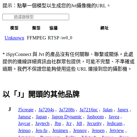
提示：點擊一個模型以生成您的Jvt攝像機的URL。
模型
類型
協議
網址
FFMPEG
RTSP
Unknown
/av0_0
* iSpyConnect 與 Jvt 的產品沒有任何關聯、聯繫或關係。此處
提供的連線詳細資訊由社群眾包提供，可能不完整、不準確或
過期。我們不保證您能夠使用這些 URL 連接到您的攝影機。
以「J」開頭的其他品牌
J
J5create
,
Ja7204s
,
Ja7208s
,
Ja7216nc
,
Jalan
,
Janex
,
Janusz
,
Japan
,
Japon Dynamic
,
Jasboom
,
Javea
,
Jaycar
,
Jaytech
,
Jbp
,
Jcr
,
Jdl
,
Jecurity
,
Jedicam
,
Jeinuo
,
Jen-fu
,
Jenimex
,
Jennov
,
Jensen
,
Jetview
,