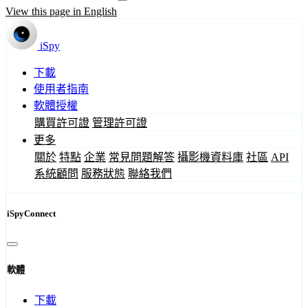
View this page in English
iSpy
下載
使用者指南
軟體授權
購買許可證
管理許可證
更多
關於
特點
企業
常見問題解答
攝影機資料庫
社區
API
系統顧問
服務狀態
聯絡我們
iSpyConnect
軟體
下載