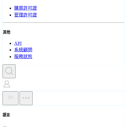
購買許可證
管理許可證
其他
API
系統顧問
服務狀態
ZH
語言