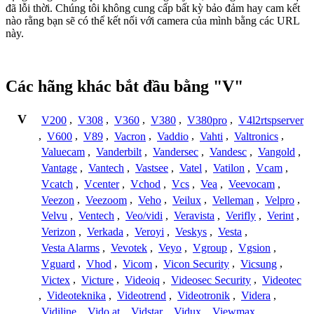
đã lỗi thời. Chúng tôi không cung cấp bất kỳ bảo đảm hay cam kết
nào rằng bạn sẽ có thể kết nối với camera của mình bằng các URL
này.
Các hãng khác bắt đầu bằng "V"
V
V200
,
V308
,
V360
,
V380
,
V380pro
,
V4l2rtspserver
,
V600
,
V89
,
Vacron
,
Vaddio
,
Vahti
,
Valtronics
,
Valuecam
,
Vanderbilt
,
Vandersec
,
Vandesc
,
Vangold
,
Vantage
,
Vantech
,
Vastsee
,
Vatel
,
Vatilon
,
Vcam
,
Vcatch
,
Vcenter
,
Vchod
,
Vcs
,
Vea
,
Veevocam
,
Veezon
,
Veezoom
,
Veho
,
Veilux
,
Velleman
,
Velpro
,
Velvu
,
Ventech
,
Veo/vidi
,
Veravista
,
Verifly
,
Verint
,
Verizon
,
Verkada
,
Veroyi
,
Veskys
,
Vesta
,
Vesta Alarms
,
Vevotek
,
Veyo
,
Vgroup
,
Vgsion
,
Vguard
,
Vhod
,
Vicom
,
Vicon Security
,
Vicsung
,
Victex
,
Victure
,
Videoiq
,
Videosec Security
,
Videotec
,
Videoteknika
,
Videotrend
,
Videotronik
,
Videra
,
Vidiline
,
Vido.at
,
Vidstar
,
Vidux
,
Viewmax
,