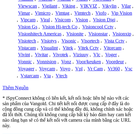
Viewscan
,
Vigilant
,
Viking
,
VIKVIZ
,
Vikylin
,
Vilar
,
Vimar
,
Vimicro
,
Vimtag
,
Vimtech
,
Viofo
,
Vip Vision
,
Vipcam
,
Viral
,
Visicom
,
Vision
,
Vision Digi
,
Vision Gs
,
Vision Hi-tech Co
,
Visioncool Cctv
,
Visionhitech Americas
,
Visionite
,
Visionstar
,
Visionxip
,
Visiotech
,
Visiotys
,
Visonic
,
Visortech
,
Vista Cctv
,
Vistacam
,
Visualint
,
Vitek
,
Vitek Cctv
,
Vitorcam
,
Vivint
,
Vivitar
,
Vivotek
,
Viziuuy
,
Vlc
,
Voger
,
Vonnic
,
Vonnision
,
Vonz
,
Voor/keuken
,
Voordeur
,
Voyager
,
Voycam
,
Voyo
,
Vpl
,
Vr Cam
,
Vr360
,
Vsc
,
Vstarcam
,
Vta
,
Vtech
Thêm Nguồn
* iSpyConnect không có liên kết, kết nối hoặc liên hệ nào với các
sản phẩm của Vangold. Chi tiết kết nối được cung cấp ở đây là do
cộng đồng cung cấp và có thể không đầy đủ, không chính xác hoặc
đã lỗi thời. Chúng tôi không cung cấp bất kỳ bảo đảm hay cam kết
nào rằng bạn sẽ có thể kết nối với camera của mình bằng các URL
này.