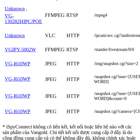
Unknown
,
FFMPEG
RTSP
/mpeg4
VG-
130282HIPC/POE
VLC
HTTP
Unknown
/ipcam/avc.cgi?audios
FFMPEG
RTSP
VGIPY-5002W
/stander/livestream/0/0
JPEG
HTTP
VG-I610WP
/img/snapshot.cgi?size=2
/snapshot.cgi?user=[
VG-I610WP
JPEG
HTTP
WORD]
/snapshot.cgi?user=[
VG-I610WP
JPEG
HTTP
WORD]&count=0
JPEG
HTTP
VG-I610WP
/snapshot.cgi?camera=
* iSpyConnect không có liên kết, kết nối hoặc liên hệ nào với các
sản phẩm của Vangold. Chi tiết kết nối được cung cấp ở đây là do
cộng đồng cung cấp và có thể không đầy đủ, không chính xác hoặc