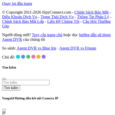
Quay lại đầu trang
© Copyright 2011-2026 iSpyConnect.com -
Chính Sách Bảo Mật
-
Điều Khoản Dịch Vụ
-
Trạng Thái Dịch Vụ
-
Thông Tin Pháp Lý
-
Chính Sách Bảo Mật Lớp
-
Liên Hệ Chúng Tôi
-
Câu Hỏi Thường
Gặp
Người dùng mới?
Truy cập trang chủ
hoặc đọc
hướng dẫn sử dụng
Agent DVR
của chúng tôi
So sánh:
Agent DVR vs Blue Iris
·
Agent DVR vs Frigate
Chủ đề:
Tìm kiếm
Tìm kiếm
Vangold Hướng dẫn kết nối Camera IP
IP