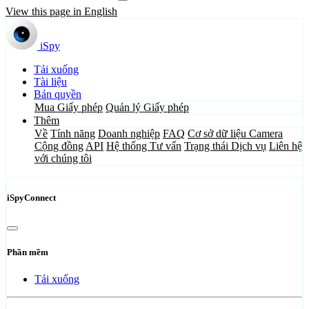
View this page in English
iSpy
Tải xuống
Tài liệu
Bản quyền
Mua Giấy phép
Quản lý Giấy phép
Thêm
Về
Tính năng
Doanh nghiệp
FAQ
Cơ sở dữ liệu Camera
Cộng đồng
API
Hệ thống Tư vấn
Trạng thái Dịch vụ
Liên hệ
với chúng tôi
iSpyConnect
Phần mềm
Tải xuống