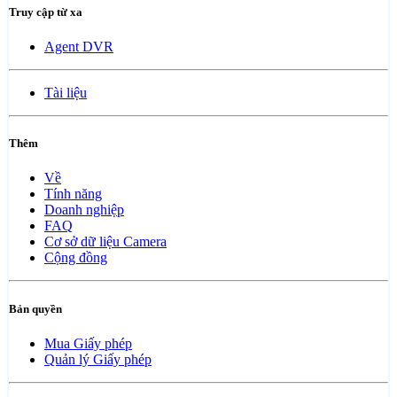
Truy cập từ xa
Agent DVR
Tài liệu
Thêm
Về
Tính năng
Doanh nghiệp
FAQ
Cơ sở dữ liệu Camera
Cộng đồng
Bản quyền
Mua Giấy phép
Quản lý Giấy phép