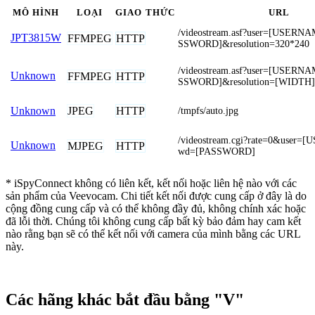
MÔ HÌNH
LOẠI
GIAO THỨC
URL
/videostream.asf?user=[USER
JPT3815W
FFMPEG
HTTP
SSWORD]&resolution=320*240
/videostream.asf?user=[USER
Unknown
FFMPEG
HTTP
SSWORD]&resolution=[WIDTH
JPEG
HTTP
Unknown
/tmpfs/auto.jpg
/videostream.cgi?rate=0&user
Unknown
MJPEG
HTTP
wd=[PASSWORD]
* iSpyConnect không có liên kết, kết nối hoặc liên hệ nào với các
sản phẩm của Veevocam. Chi tiết kết nối được cung cấp ở đây là do
cộng đồng cung cấp và có thể không đầy đủ, không chính xác hoặc
đã lỗi thời. Chúng tôi không cung cấp bất kỳ bảo đảm hay cam kết
nào rằng bạn sẽ có thể kết nối với camera của mình bằng các URL
này.
Các hãng khác bắt đầu bằng "V"