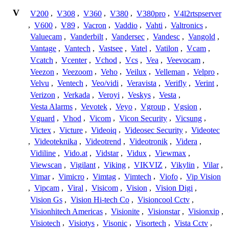
V
V200
,
V308
,
V360
,
V380
,
V380pro
,
V4l2rtspserver
,
V600
,
V89
,
Vacron
,
Vaddio
,
Vahti
,
Valtronics
,
Valuecam
,
Vanderbilt
,
Vandersec
,
Vandesc
,
Vangold
,
Vantage
,
Vantech
,
Vastsee
,
Vatel
,
Vatilon
,
Vcam
,
Vcatch
,
Vcenter
,
Vchod
,
Vcs
,
Vea
,
Veevocam
,
Veezon
,
Veezoom
,
Veho
,
Veilux
,
Velleman
,
Velpro
,
Velvu
,
Ventech
,
Veo/vidi
,
Veravista
,
Verifly
,
Verint
,
Verizon
,
Verkada
,
Veroyi
,
Veskys
,
Vesta
,
Vesta Alarms
,
Vevotek
,
Veyo
,
Vgroup
,
Vgsion
,
Vguard
,
Vhod
,
Vicom
,
Vicon Security
,
Vicsung
,
Victex
,
Victure
,
Videoiq
,
Videosec Security
,
Videotec
,
Videoteknika
,
Videotrend
,
Videotronik
,
Videra
,
Vidiline
,
Vido.at
,
Vidstar
,
Vidux
,
Viewmax
,
Viewscan
,
Vigilant
,
Viking
,
VIKVIZ
,
Vikylin
,
Vilar
,
Vimar
,
Vimicro
,
Vimtag
,
Vimtech
,
Viofo
,
Vip Vision
,
Vipcam
,
Viral
,
Visicom
,
Vision
,
Vision Digi
,
Vision Gs
,
Vision Hi-tech Co
,
Visioncool Cctv
,
Visionhitech Americas
,
Visionite
,
Visionstar
,
Visionxip
,
Visiotech
,
Visiotys
,
Visonic
,
Visortech
,
Vista Cctv
,