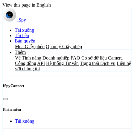
View this page in English
iSpy
Tải xuống
Tài liệu
Bản quyền
Mua Giấy phép
Quản lý Giấy phép
Thêm
Về
Tính năng
Doanh nghiệp
FAQ
Cơ sở dữ liệu Camera
Cộng đồng
API
Hệ thống Tư vấn
Trạng thái Dịch vụ
Liên hệ
với chúng tôi
iSpyConnect
Phần mềm
Tải xuống