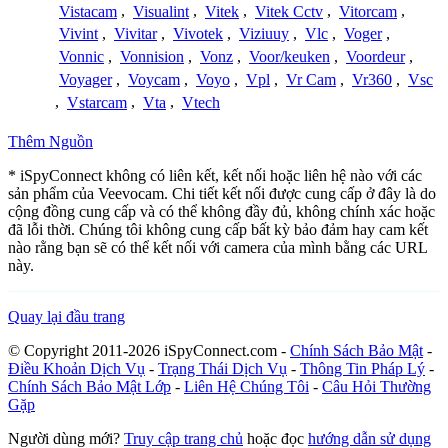
Vistacam
,
Visualint
,
Vitek
,
Vitek Cctv
,
Vitorcam
,
Vivint
,
Vivitar
,
Vivotek
,
Viziuuy
,
Vlc
,
Voger
,
Vonnic
,
Vonnision
,
Vonz
,
Voor/keuken
,
Voordeur
,
Voyager
,
Voycam
,
Voyo
,
Vpl
,
Vr Cam
,
Vr360
,
Vsc
,
Vstarcam
,
Vta
,
Vtech
Thêm Nguồn
* iSpyConnect không có liên kết, kết nối hoặc liên hệ nào với các
sản phẩm của Veevocam. Chi tiết kết nối được cung cấp ở đây là do
cộng đồng cung cấp và có thể không đầy đủ, không chính xác hoặc
đã lỗi thời. Chúng tôi không cung cấp bất kỳ bảo đảm hay cam kết
nào rằng bạn sẽ có thể kết nối với camera của mình bằng các URL
này.
Quay lại đầu trang
© Copyright 2011-2026 iSpyConnect.com -
Chính Sách Bảo Mật
-
Điều Khoản Dịch Vụ
-
Trạng Thái Dịch Vụ
-
Thông Tin Pháp Lý
-
Chính Sách Bảo Mật Lớp
-
Liên Hệ Chúng Tôi
-
Câu Hỏi Thường
Gặp
Người dùng mới?
Truy cập trang chủ
hoặc đọc
hướng dẫn sử dụng