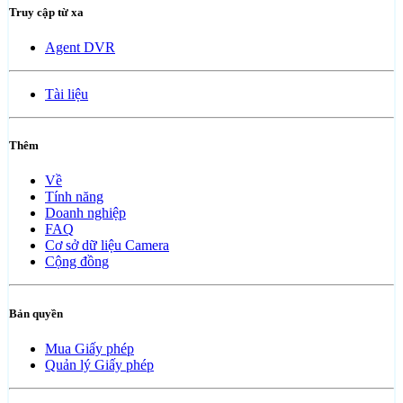
Truy cập từ xa
Agent DVR
Tài liệu
Thêm
Về
Tính năng
Doanh nghiệp
FAQ
Cơ sở dữ liệu Camera
Cộng đồng
Bản quyền
Mua Giấy phép
Quản lý Giấy phép