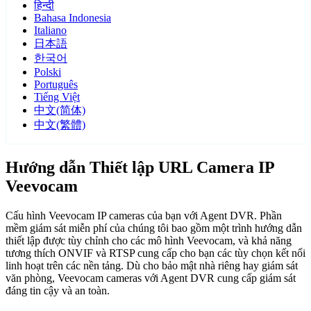
हिन्दी
Bahasa Indonesia
Italiano
日本語
한국어
Polski
Português
Tiếng Việt
中文(简体)
中文(繁體)
Hướng dẫn Thiết lập URL Camera IP
Veevocam
Cấu hình Veevocam IP cameras của bạn với Agent DVR. Phần
mềm giám sát miễn phí của chúng tôi bao gồm một trình hướng dẫn
thiết lập được tùy chỉnh cho các mô hình Veevocam, và khả năng
tương thích ONVIF và RTSP cung cấp cho bạn các tùy chọn kết nối
linh hoạt trên các nền tảng. Dù cho bảo mật nhà riêng hay giám sát
văn phòng, Veevocam cameras với Agent DVR cung cấp giám sát
đáng tin cậy và an toàn.