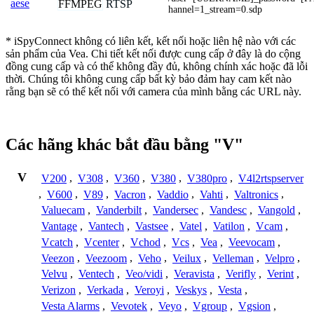
aese
FFMPEG
RTSP
hannel=1_stream=0.sdp
* iSpyConnect không có liên kết, kết nối hoặc liên hệ nào với các
sản phẩm của Vea. Chi tiết kết nối được cung cấp ở đây là do cộng
đồng cung cấp và có thể không đầy đủ, không chính xác hoặc đã lỗi
thời. Chúng tôi không cung cấp bất kỳ bảo đảm hay cam kết nào
rằng bạn sẽ có thể kết nối với camera của mình bằng các URL này.
Các hãng khác bắt đầu bằng "V"
V
V200
,
V308
,
V360
,
V380
,
V380pro
,
V4l2rtspserver
,
V600
,
V89
,
Vacron
,
Vaddio
,
Vahti
,
Valtronics
,
Valuecam
,
Vanderbilt
,
Vandersec
,
Vandesc
,
Vangold
,
Vantage
,
Vantech
,
Vastsee
,
Vatel
,
Vatilon
,
Vcam
,
Vcatch
,
Vcenter
,
Vchod
,
Vcs
,
Vea
,
Veevocam
,
Veezon
,
Veezoom
,
Veho
,
Veilux
,
Velleman
,
Velpro
,
Velvu
,
Ventech
,
Veo/vidi
,
Veravista
,
Verifly
,
Verint
,
Verizon
,
Verkada
,
Veroyi
,
Veskys
,
Vesta
,
Vesta Alarms
,
Vevotek
,
Veyo
,
Vgroup
,
Vgsion
,