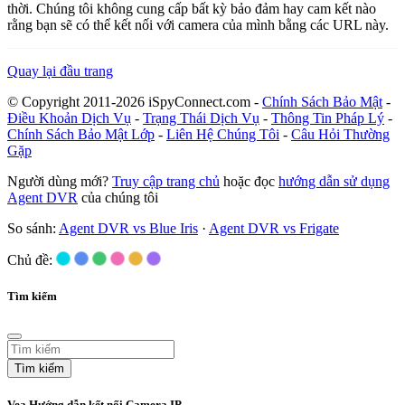
thời. Chúng tôi không cung cấp bất kỳ bảo đảm hay cam kết nào
rằng bạn sẽ có thể kết nối với camera của mình bằng các URL này.
Quay lại đầu trang
© Copyright 2011-2026 iSpyConnect.com -
Chính Sách Bảo Mật
-
Điều Khoản Dịch Vụ
-
Trạng Thái Dịch Vụ
-
Thông Tin Pháp Lý
-
Chính Sách Bảo Mật Lớp
-
Liên Hệ Chúng Tôi
-
Câu Hỏi Thường
Gặp
Người dùng mới?
Truy cập trang chủ
hoặc đọc
hướng dẫn sử dụng
Agent DVR
của chúng tôi
So sánh:
Agent DVR vs Blue Iris
·
Agent DVR vs Frigate
Chủ đề:
Tìm kiếm
Tìm kiếm
Vea Hướng dẫn kết nối Camera IP