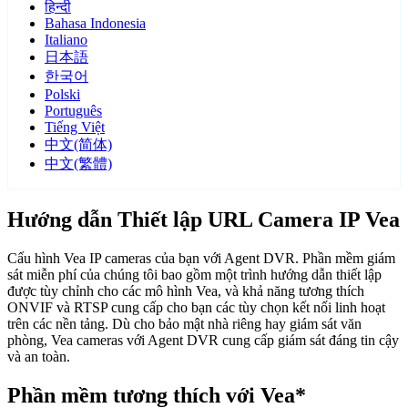
हिन्दी
Bahasa Indonesia
Italiano
日本語
한국어
Polski
Português
Tiếng Việt
中文(简体)
中文(繁體)
Hướng dẫn Thiết lập URL Camera IP Vea
Cấu hình Vea IP cameras của bạn với Agent DVR. Phần mềm giám
sát miễn phí của chúng tôi bao gồm một trình hướng dẫn thiết lập
được tùy chỉnh cho các mô hình Vea, và khả năng tương thích
ONVIF và RTSP cung cấp cho bạn các tùy chọn kết nối linh hoạt
trên các nền tảng. Dù cho bảo mật nhà riêng hay giám sát văn
phòng, Vea cameras với Agent DVR cung cấp giám sát đáng tin cậy
và an toàn.
Phần mềm tương thích với Vea*