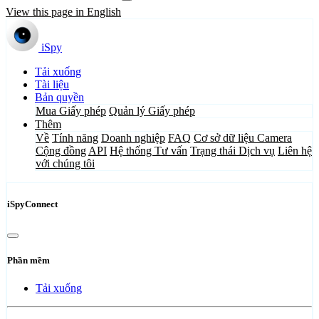
View this page in English
iSpy
Tải xuống
Tài liệu
Bản quyền
Mua Giấy phép
Quản lý Giấy phép
Thêm
Về
Tính năng
Doanh nghiệp
FAQ
Cơ sở dữ liệu Camera
Cộng đồng
API
Hệ thống Tư vấn
Trạng thái Dịch vụ
Liên hệ
với chúng tôi
iSpyConnect
Phần mềm
Tải xuống