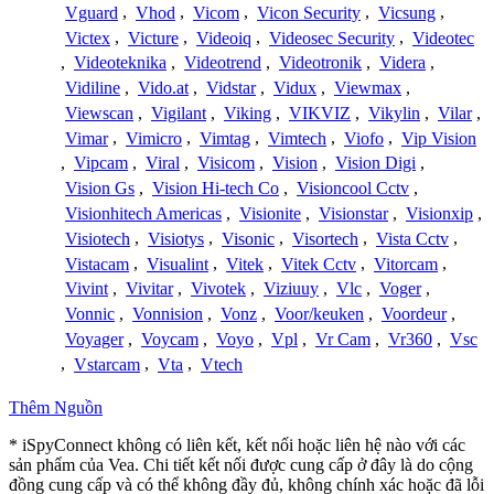
Vguard
,
Vhod
,
Vicom
,
Vicon Security
,
Vicsung
,
Victex
,
Victure
,
Videoiq
,
Videosec Security
,
Videotec
,
Videoteknika
,
Videotrend
,
Videotronik
,
Videra
,
Vidiline
,
Vido.at
,
Vidstar
,
Vidux
,
Viewmax
,
Viewscan
,
Vigilant
,
Viking
,
VIKVIZ
,
Vikylin
,
Vilar
,
Vimar
,
Vimicro
,
Vimtag
,
Vimtech
,
Viofo
,
Vip Vision
,
Vipcam
,
Viral
,
Visicom
,
Vision
,
Vision Digi
,
Vision Gs
,
Vision Hi-tech Co
,
Visioncool Cctv
,
Visionhitech Americas
,
Visionite
,
Visionstar
,
Visionxip
,
Visiotech
,
Visiotys
,
Visonic
,
Visortech
,
Vista Cctv
,
Vistacam
,
Visualint
,
Vitek
,
Vitek Cctv
,
Vitorcam
,
Vivint
,
Vivitar
,
Vivotek
,
Viziuuy
,
Vlc
,
Voger
,
Vonnic
,
Vonnision
,
Vonz
,
Voor/keuken
,
Voordeur
,
Voyager
,
Voycam
,
Voyo
,
Vpl
,
Vr Cam
,
Vr360
,
Vsc
,
Vstarcam
,
Vta
,
Vtech
Thêm Nguồn
* iSpyConnect không có liên kết, kết nối hoặc liên hệ nào với các
sản phẩm của Vea. Chi tiết kết nối được cung cấp ở đây là do cộng
đồng cung cấp và có thể không đầy đủ, không chính xác hoặc đã lỗi