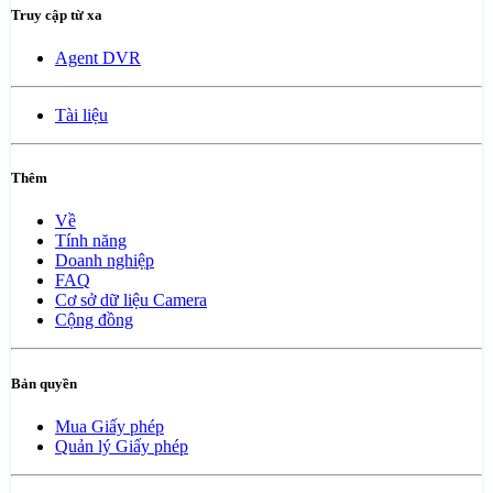
Truy cập từ xa
Agent DVR
Tài liệu
Thêm
Về
Tính năng
Doanh nghiệp
FAQ
Cơ sở dữ liệu Camera
Cộng đồng
Bản quyền
Mua Giấy phép
Quản lý Giấy phép