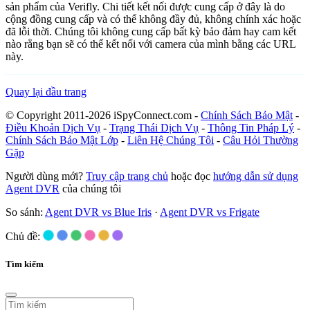
sản phẩm của Verifly. Chi tiết kết nối được cung cấp ở đây là do
cộng đồng cung cấp và có thể không đầy đủ, không chính xác hoặc
đã lỗi thời. Chúng tôi không cung cấp bất kỳ bảo đảm hay cam kết
nào rằng bạn sẽ có thể kết nối với camera của mình bằng các URL
này.
Quay lại đầu trang
© Copyright 2011-2026 iSpyConnect.com -
Chính Sách Bảo Mật
-
Điều Khoản Dịch Vụ
-
Trạng Thái Dịch Vụ
-
Thông Tin Pháp Lý
-
Chính Sách Bảo Mật Lớp
-
Liên Hệ Chúng Tôi
-
Câu Hỏi Thường
Gặp
Người dùng mới?
Truy cập trang chủ
hoặc đọc
hướng dẫn sử dụng
Agent DVR
của chúng tôi
So sánh:
Agent DVR vs Blue Iris
·
Agent DVR vs Frigate
Chủ đề:
Tìm kiếm