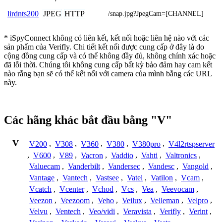
JPEG
HTTP
lirdnts200
/snap.jpg?JpegCam=[CHANNEL]
* iSpyConnect không có liên kết, kết nối hoặc liên hệ nào với các
sản phẩm của Verifly. Chi tiết kết nối được cung cấp ở đây là do
cộng đồng cung cấp và có thể không đầy đủ, không chính xác hoặc
đã lỗi thời. Chúng tôi không cung cấp bất kỳ bảo đảm hay cam kết
nào rằng bạn sẽ có thể kết nối với camera của mình bằng các URL
này.
Các hãng khác bắt đầu bằng "V"
V
V200
,
V308
,
V360
,
V380
,
V380pro
,
V4l2rtspserver
,
V600
,
V89
,
Vacron
,
Vaddio
,
Vahti
,
Valtronics
,
Valuecam
,
Vanderbilt
,
Vandersec
,
Vandesc
,
Vangold
,
Vantage
,
Vantech
,
Vastsee
,
Vatel
,
Vatilon
,
Vcam
,
Vcatch
,
Vcenter
,
Vchod
,
Vcs
,
Vea
,
Veevocam
,
Veezon
,
Veezoom
,
Veho
,
Veilux
,
Velleman
,
Velpro
,
Velvu
,
Ventech
,
Veo/vidi
,
Veravista
,
Verifly
,
Verint
,