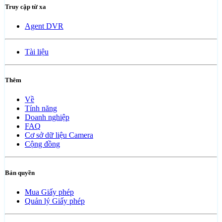
Truy cập từ xa
Agent DVR
Tài liệu
Thêm
Về
Tính năng
Doanh nghiệp
FAQ
Cơ sở dữ liệu Camera
Cộng đồng
Bản quyền
Mua Giấy phép
Quản lý Giấy phép