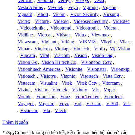
Verizon
,
Verkada
,
Veroyi
,
Veskys
,
Vesta
,
Vesta Alarms
,
Vevotek
,
Veyo
,
Vgroup
,
Vgsion
,
Vguard
,
Vhod
,
Vicom
,
Vicon Security
,
Vicsung
,
Victex
,
Victure
,
Videoiq
,
Videosec Security
,
Videotec
,
Videoteknika
,
Videotrend
,
Videotronik
,
Videra
,
Vidiline
,
Vido.at
,
Vidstar
,
Vidux
,
Viewmax
,
Viewscan
,
Vigilant
,
Viking
,
VIKVIZ
,
Vikylin
,
Vilar
,
Vimar
,
Vimicro
,
Vimtag
,
Vimtech
,
Viofo
,
Vip Vision
,
Vipcam
,
Viral
,
Visicom
,
Vision
,
Vision Digi
,
Vision Gs
,
Vision Hi-tech Co
,
Visioncool Cctv
,
Visionhitech Americas
,
Visionite
,
Visionstar
,
Visionxip
,
Visiotech
,
Visiotys
,
Visonic
,
Visortech
,
Vista Cctv
,
Vistacam
,
Visualint
,
Vitek
,
Vitek Cctv
,
Vitorcam
,
Vivint
,
Vivitar
,
Vivotek
,
Viziuuy
,
Vlc
,
Voger
,
Vonnic
,
Vonnision
,
Vonz
,
Voor/keuken
,
Voordeur
,
Voyager
,
Voycam
,
Voyo
,
Vpl
,
Vr Cam
,
Vr360
,
Vsc
,
Vstarcam
,
Vta
,
Vtech
Thêm Nguồn
* iSpyConnect không có liên kết, kết nối hoặc liên hệ nào với các