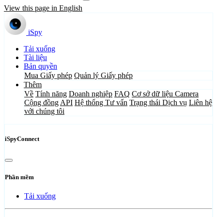
View this page in English
iSpy
Tải xuống
Tài liệu
Bản quyền
Mua Giấy phép
Quản lý Giấy phép
Thêm
Về
Tính năng
Doanh nghiệp
FAQ
Cơ sở dữ liệu Camera
Cộng đồng
API
Hệ thống Tư vấn
Trạng thái Dịch vụ
Liên hệ
với chúng tôi
iSpyConnect
Phần mềm
Tải xuống