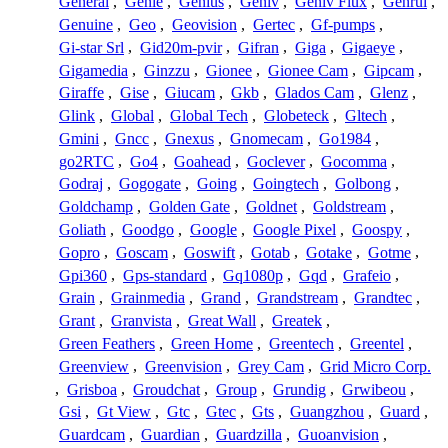
General
,
Genie
,
Genius
,
Geniv
,
Geniv Flux
,
Genrui
,
Genuine
,
Geo
,
Geovision
,
Gertec
,
Gf-pumps
,
Gi-star Srl
,
Gid20m-pvir
,
Gifran
,
Giga
,
Gigaeye
,
Gigamedia
,
Ginzzu
,
Gionee
,
Gionee Cam
,
Gipcam
,
Giraffe
,
Gise
,
Giucam
,
Gkb
,
Glados Cam
,
Glenz
,
Glink
,
Global
,
Global Tech
,
Globeteck
,
Gltech
,
Gmini
,
Gncc
,
Gnexus
,
Gnomecam
,
Go1984
,
go2RTC
,
Go4
,
Goahead
,
Goclever
,
Gocomma
,
Godraj
,
Gogogate
,
Going
,
Goingtech
,
Golbong
,
Goldchamp
,
Golden Gate
,
Goldnet
,
Goldstream
,
Goliath
,
Goodgo
,
Google
,
Google Pixel
,
Goospy
,
Gopro
,
Goscam
,
Goswift
,
Gotab
,
Gotake
,
Gotme
,
Gpi360
,
Gps-standard
,
Gq1080p
,
Gqd
,
Grafeio
,
Grain
,
Grainmedia
,
Grand
,
Grandstream
,
Grandtec
,
Grant
,
Granvista
,
Great Wall
,
Greatek
,
Green Feathers
,
Green Home
,
Greentech
,
Greentel
,
Greenview
,
Greenvision
,
Grey Cam
,
Grid Micro Corp.
,
Grisboa
,
Groudchat
,
Group
,
Grundig
,
Grwibeou
,
Gsi
,
Gt View
,
Gtc
,
Gtec
,
Gts
,
Guangzhou
,
Guard
,
Guardcam
,
Guardian
,
Guardzilla
,
Guoanvision
,