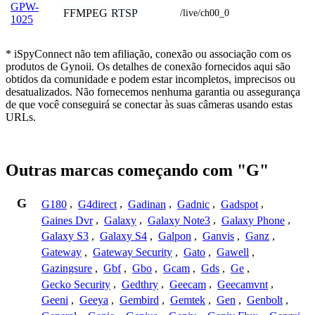
GPW-
FFMPEG
RTSP
/live/ch00_0
1025
* iSpyConnect não tem afiliação, conexão ou associação com os
produtos de Gynoii. Os detalhes de conexão fornecidos aqui são
obtidos da comunidade e podem estar incompletos, imprecisos ou
desatualizados. Não fornecemos nenhuma garantia ou assegurança
de que você conseguirá se conectar às suas câmeras usando estas
URLs.
Outras marcas começando com "G"
G
G180
,
G4direct
,
Gadinan
,
Gadnic
,
Gadspot
,
Gaines Dvr
,
Galaxy
,
Galaxy Note3
,
Galaxy Phone
,
Galaxy S3
,
Galaxy S4
,
Galpon
,
Ganvis
,
Ganz
,
Gateway
,
Gateway Security
,
Gato
,
Gawell
,
Gazingsure
,
Gbf
,
Gbo
,
Gcam
,
Gds
,
Ge
,
Gecko Security
,
Gedthry
,
Geecam
,
Geecamvnt
,
Geeni
,
Geeya
,
Gembird
,
Gemtek
,
Gen
,
Genbolt
,