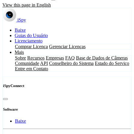
View this page in English
iSpy
Baixe
Guias do Usuário
Licenciamento
Comprar Licença
Gerenciar Licenças
Mais
Sobre
Recursos
Empresas
FAQ
Base de Dados de Câmeras
Comunidade
API
Conselheiro do Sistema
Estado do Serviço
Entre em Contato
iSpyConnect
Software
Baixe