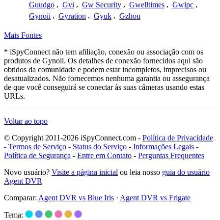
Guudgo
,
Gvi
,
Gw Security
,
Gwelltimes
,
Gwipc
,
Gynoii
,
Gyration
,
Gyuk
,
Gzhou
Mais Fontes
* iSpyConnect não tem afiliação, conexão ou associação com os
produtos de Gynoii. Os detalhes de conexão fornecidos aqui são
obtidos da comunidade e podem estar incompletos, imprecisos ou
desatualizados. Não fornecemos nenhuma garantia ou assegurança
de que você conseguirá se conectar às suas câmeras usando estas
URLs.
Voltar ao topo
© Copyright 2011-2026 iSpyConnect.com -
Política de Privacidade
-
Termos de Serviço
-
Status do Serviço
-
Informações Legais
-
Política de Segurança
-
Entre em Contato
-
Perguntas Frequentes
Novo usuário?
Visite a página inicial
ou leia nosso
guia do usuário
Agent DVR
Comparar:
Agent DVR vs Blue Iris
·
Agent DVR vs Frigate
Tema: