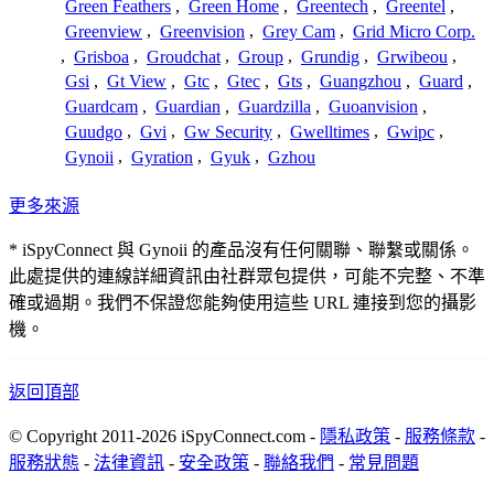
Green Feathers
,
Green Home
,
Greentech
,
Greentel
,
Greenview
,
Greenvision
,
Grey Cam
,
Grid Micro Corp.
,
Grisboa
,
Groudchat
,
Group
,
Grundig
,
Grwibeou
,
Gsi
,
Gt View
,
Gtc
,
Gtec
,
Gts
,
Guangzhou
,
Guard
,
Guardcam
,
Guardian
,
Guardzilla
,
Guoanvision
,
Guudgo
,
Gvi
,
Gw Security
,
Gwelltimes
,
Gwipc
,
Gynoii
,
Gyration
,
Gyuk
,
Gzhou
更多來源
* iSpyConnect 與 Gynoii 的產品沒有任何關聯、聯繫或關係。
此處提供的連線詳細資訊由社群眾包提供，可能不完整、不準
確或過期。我們不保證您能夠使用這些 URL 連接到您的攝影
機。
返回頂部
© Copyright 2011-2026 iSpyConnect.com -
隱私政策
-
服務條款
-
服務狀態
-
法律資訊
-
安全政策
-
聯絡我們
-
常見問題