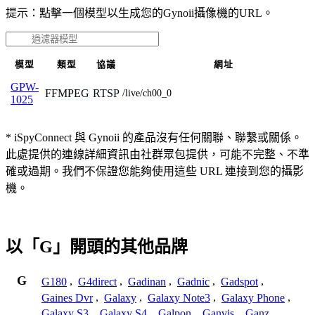
提示：點擊一個模型以生成您的Gynoii攝像機的URL。
模型
類型
協議
網址
GPW-
FFMPEG
RTSP
/live/ch00_0
1025
* iSpyConnect 與 Gynoii 的產品沒有任何關聯、聯繫或關係。
此處提供的連線詳細資訊由社群眾包提供，可能不完整、不準
確或過期。我們不保證您能夠使用這些 URL 連接到您的攝影
機。
以「G」開頭的其他品牌
G
G180
,
G4direct
,
Gadinan
,
Gadnic
,
Gadspot
,
Gaines Dvr
,
Galaxy
,
Galaxy Note3
,
Galaxy Phone
,
Galaxy S3
,
Galaxy S4
,
Galpon
,
Ganvis
,
Ganz
,