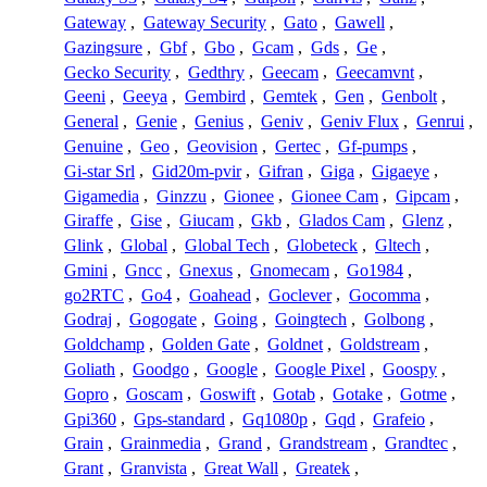
Gateway
,
Gateway Security
,
Gato
,
Gawell
,
Gazingsure
,
Gbf
,
Gbo
,
Gcam
,
Gds
,
Ge
,
Gecko Security
,
Gedthry
,
Geecam
,
Geecamvnt
,
Geeni
,
Geeya
,
Gembird
,
Gemtek
,
Gen
,
Genbolt
,
General
,
Genie
,
Genius
,
Geniv
,
Geniv Flux
,
Genrui
,
Genuine
,
Geo
,
Geovision
,
Gertec
,
Gf-pumps
,
Gi-star Srl
,
Gid20m-pvir
,
Gifran
,
Giga
,
Gigaeye
,
Gigamedia
,
Ginzzu
,
Gionee
,
Gionee Cam
,
Gipcam
,
Giraffe
,
Gise
,
Giucam
,
Gkb
,
Glados Cam
,
Glenz
,
Glink
,
Global
,
Global Tech
,
Globeteck
,
Gltech
,
Gmini
,
Gncc
,
Gnexus
,
Gnomecam
,
Go1984
,
go2RTC
,
Go4
,
Goahead
,
Goclever
,
Gocomma
,
Godraj
,
Gogogate
,
Going
,
Goingtech
,
Golbong
,
Goldchamp
,
Golden Gate
,
Goldnet
,
Goldstream
,
Goliath
,
Goodgo
,
Google
,
Google Pixel
,
Goospy
,
Gopro
,
Goscam
,
Goswift
,
Gotab
,
Gotake
,
Gotme
,
Gpi360
,
Gps-standard
,
Gq1080p
,
Gqd
,
Grafeio
,
Grain
,
Grainmedia
,
Grand
,
Grandstream
,
Grandtec
,
Grant
,
Granvista
,
Great Wall
,
Greatek
,