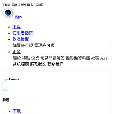
View this page in English
iSpy
下載
使用者指南
軟體授權
購買許可證
管理許可證
更多
關於
特點
企業
常見問題解答
攝影機資料庫
社區
API
系統顧問
服務狀態
聯絡我們
iSpyConnect
軟體
下載