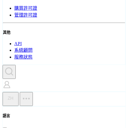
購買許可證
管理許可證
其他
API
系統顧問
服務狀態
ZH
語言