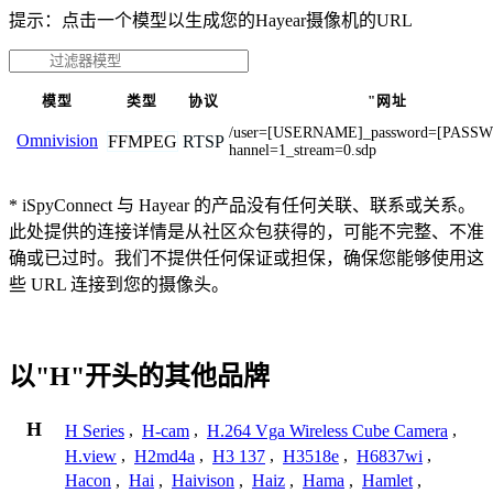
提示：点击一个模型以生成您的Hayear摄像机的URL
模型
类型
协议
"网址
/user=[USERNAME]_password=[PASS
Omnivision
FFMPEG
RTSP
hannel=1_stream=0.sdp
* iSpyConnect 与 Hayear 的产品没有任何关联、联系或关系。
此处提供的连接详情是从社区众包获得的，可能不完整、不准
确或已过时。我们不提供任何保证或担保，确保您能够使用这
些 URL 连接到您的摄像头。
以"H"开头的其他品牌
H
H Series
,
H-cam
,
H.264 Vga Wireless Cube Camera
,
H.view
,
H2md4a
,
H3 137
,
H3518e
,
H6837wi
,
Hacon
,
Hai
,
Haivison
,
Haiz
,
Hama
,
Hamlet
,