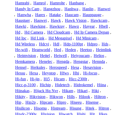
Hamrabi
,
Hamrol
,
Hamrolte
,
Hanbang
,
Handy Ip Cam
,
Hangzhou
,
Hanhwa
,
Hanlin
,
Hanwei
,
Hanwha
,
Harex
,
Hatake
,
Haucam
,
Hauppauge
,
Haustuer
,
Hauwei
,
Hawk
,
Hawk Vision
,
Hawkcam
,
Hawki
,
Hawking
,
Hawkray
,
Hawq
,
Hayear
,
Hbell
,
Hd
,
Hd Camera
,
Hd Cloudcam
,
Hd Ip Camera Depan
,
Hd Ipc
,
Hd Link
,
Hd Megapixel
,
Hd Minicam
,
Hd Wireless
,
Hdcvi
,
Hdl
,
Hdp-1100pt
,
Hdpro
,
Hds
,
He-wifi
,
Heanworld
,
Hed
,
Heden
,
Heetoo
,
Heimlink
,
Heimvision
,
Heitel
,
Heiwell
,
Heiyoucam
,
Helios
,
Hemkamera
,
Henelec
,
Hengda
,
Hengstar
,
Hennda
,
Hensel
,
Herkules
,
Herospeed
,
Hesa
,
Hesavision
,
Hessu
,
Hexa
,
Heystop
,
Hfws
,
Hhi
,
Hi-focus
,
Hi-fun
,
Hi-jin
,
Hi5
,
Hicam
,
Hicc-2300t
,
Hicc-p-3100
,
Hichip
,
Hidetech
,
Hidrokemel
,
Hiina
,
Hiinakas
,
Hijack Hq Nvr
,
Hikam
,
Hikari
,
Hiki
,
Hikity
,
Hikvision
,
Hikwon
,
Hills
,
Hilook
,
Hiltron
,
Hip
,
Hip2p
,
Hipcam
,
Hipro
,
Hiseeu
,
Hisense
,
Hisilicon
,
Hisomu
,
Histream
,
Hisung
,
Hitek
,
Hitron
,
Hivdc-2300v
,
Hivision
,
Hiwatch
,
Hjshi
,
Hjt
,
Hkes
,