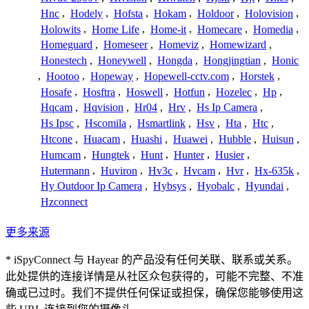
Hnc
,
Hodely
,
Hofsta
,
Hokam
,
Holdoor
,
Holovision
,
Holowits
,
Home Life
,
Home-it
,
Homecare
,
Homedia
,
Homeguard
,
Homeseer
,
Homeviz
,
Homewizard
,
Honestech
,
Honeywell
,
Hongda
,
Hongjingtian
,
Honic
,
Hootoo
,
Hopeway
,
Hopewell-cctv.com
,
Horstek
,
Hosafe
,
Hosftra
,
Hoswell
,
Hotfun
,
Hozelec
,
Hp
,
Hqcam
,
Hqvision
,
Hr04
,
Hrv
,
Hs Ip Camera
,
Hs Ipsc
,
Hscomila
,
Hsmartlink
,
Hsv
,
Hta
,
Htc
,
Htcone
,
Huacam
,
Huashi
,
Huawei
,
Hubble
,
Huisun
,
Humcam
,
Hungtek
,
Hunt
,
Hunter
,
Husier
,
Hutermann
,
Huviron
,
Hv3c
,
Hvcam
,
Hvr
,
Hx-635k
,
Hy Outdoor Ip Camera
,
Hybsys
,
Hyobalc
,
Hyundai
,
Hzconnect
更多来源
* iSpyConnect 与 Hayear 的产品没有任何关联、联系或关系。
此处提供的连接详情是从社区众包获得的，可能不完整、不准
确或已过时。我们不提供任何保证或担保，确保您能够使用这