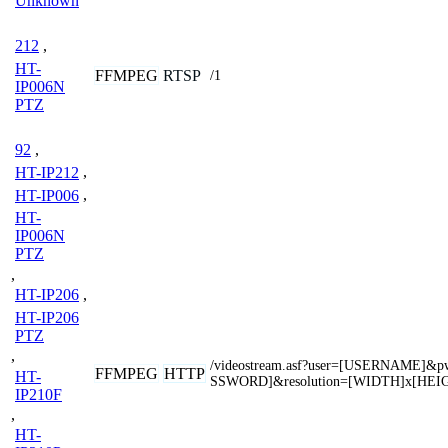
Unknown
212
,
HT-
FFMPEG
RTSP
/1
IP006N
PTZ
92
,
HT-IP212
,
HT-IP006
,
HT-
IP006N
PTZ
,
HT-IP206
,
HT-IP206
PTZ
,
/videostream.asf?user=[USERNAME]&
FFMPEG
HTTP
HT-
SSWORD]&resolution=[WIDTH]x[HEI
IP210F
,
HT-