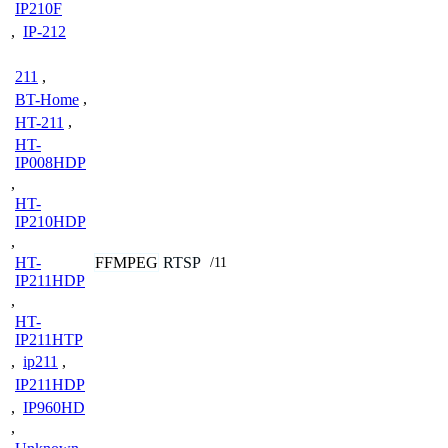
IP210F
,
IP-212
211
,
BT-Home
,
HT-211
,
HT-
IP008HDP
,
HT-
IP210HDP
,
FFMPEG
RTSP
HT-
/11
IP211HDP
,
HT-
IP211HTP
,
ip211
,
IP211HDP
,
IP960HD
,