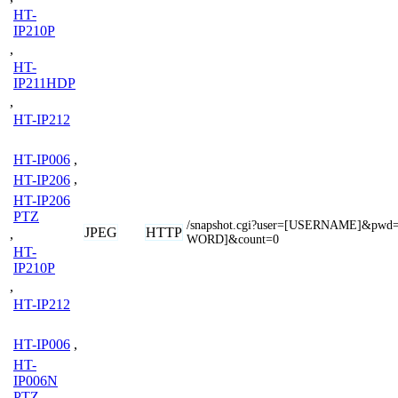
HT-
IP210P
,
HT-
IP211HDP
,
HT-IP212
HT-IP006
,
HT-IP206
,
HT-IP206
PTZ
/snapshot.cgi?user=[USERNAME]&pwd
JPEG
HTTP
,
WORD]&count=0
HT-
IP210P
,
HT-IP212
HT-IP006
,
HT-
IP006N
PTZ