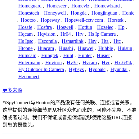
Homeguard
,
Homeseer
,
Homeviz
,
Homewizard
,
Honestech
,
Honeywell
,
Hongda
,
Hongjingtian
,
Honic
,
Hootoo
,
Hopeway
,
Hopewell-cctv.com
,
Horstek
,
Hosafe
,
Hosftra
,
Hoswell
,
Hotfun
,
Hozelec
,
Hp
,
Hqcam
,
Hqvision
,
Hr04
,
Hrv
,
Hs Ip Camera
,
Hs Ipsc
,
Hscomila
,
Hsmartlink
,
Hsv
,
Hta
,
Htc
,
Htcone
,
Huacam
,
Huashi
,
Huawei
,
Hubble
,
Huisun
,
Humcam
,
Hungtek
,
Hunt
,
Hunter
,
Husier
,
Hutermann
,
Huviron
,
Hv3c
,
Hvcam
,
Hvr
,
Hx-635k
,
Hy Outdoor Ip Camera
,
Hybsys
,
Hyobalc
,
Hyundai
,
Hzconnect
更多来源
*iSpyConnect与Hootoo的产品没有任何关联、连接或者关系。
这里提供的连接细节是从社区众包而来的，可能不完整、不准
确或者过时。我们不保证或者担保您能够使用这些URL连接
到您的摄像头。