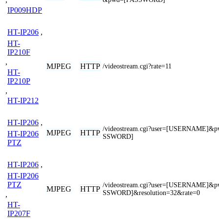
IP009HDP
HT-IP206
,
HT-
IP210F
,
MJPEG
HTTP
/videostream.cgi?rate=11
HT-
IP210P
,
HT-IP212
HT-IP206
,
/videostream.cgi?user=[USERNAME]&
MJPEG
HTTP
HT-IP206
SSWORD]
PTZ
HT-IP206
,
HT-IP206
PTZ
/videostream.cgi?user=[USERNAME]&
MJPEG
HTTP
SSWORD]&resolution=32&rate=0
,
HT-
IP207F