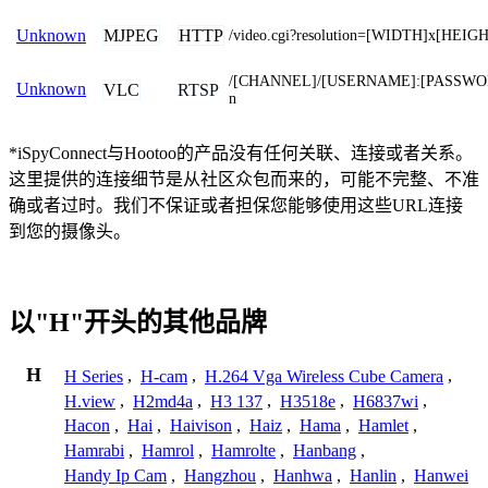
MJPEG
HTTP
Unknown
/video.cgi?resolution=[WIDTH]x[HEIG
/[CHANNEL]/[USERNAME]:[PASSWO
Unknown
VLC
RTSP
n
*iSpyConnect与Hootoo的产品没有任何关联、连接或者关系。
这里提供的连接细节是从社区众包而来的，可能不完整、不准
确或者过时。我们不保证或者担保您能够使用这些URL连接
到您的摄像头。
以"H"开头的其他品牌
H
H Series
,
H-cam
,
H.264 Vga Wireless Cube Camera
,
H.view
,
H2md4a
,
H3 137
,
H3518e
,
H6837wi
,
Hacon
,
Hai
,
Haivison
,
Haiz
,
Hama
,
Hamlet
,
Hamrabi
,
Hamrol
,
Hamrolte
,
Hanbang
,
Handy Ip Cam
,
Hangzhou
,
Hanhwa
,
Hanlin
,
Hanwei