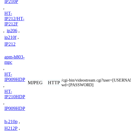
IP210P
,
HT-
IP212/HT-
IP212F
,
ip206
,
ip210f
,
IP212
apm-h803-
mpc
,
HT-
IP009HDP
/cgi-bin/videostream.cgi?user=[USER
MJPEG
HTTP
wd=[PASSWORD]
,
HT-
IP210HDP
,
IP009HDP
h-210p
,
H212P
,