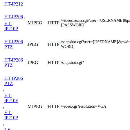
HT-IP212
HT-IP206
,
/videostream.cgi?user=[USERNAME]&p
MJPEG
HTTP
HT-
[PASSWORD]
IP210P
HT-IP206
/snapshot.cgi?user=[USERNAME]&pwd
JPEG
HTTP
WORD]
PTZ
HT-IP206
JPEG
HTTP
/snapshot.cgi?
PTZ
HT-IP206
PTZ
,
HT-
IP210F
MJPEG
HTTP
,
/video.cgi?resolution=VGA
HT-
IP210P
,
TV-