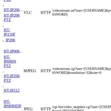
,
HT-IP206
,
/videostream.asf?user=[USERNAME]&
VLC
HTTP
SSWORD]
HT-IP206
PTZ
,
HT-
IP210F
,
IP206
HT-IP006
,
HT-
IP006N
PTZ
/videostream.cgi?user=[USERNAME]&
MJPEG
HTTP
,
SSWORD]&resolution=32&rate=0
HT-IP206
PTZ
,
HT-IP212
HT-
IP009HDP
/cgi-bin/video_snapshot.cgi?user=[US
JPEG
HTTP
,
&pwd=[PASSWORD]