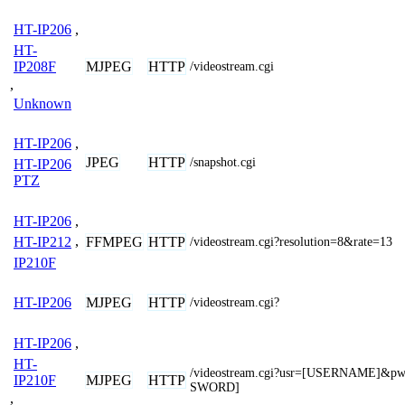
HT-IP206
,
HT-
MJPEG
HTTP
IP208F
/videostream.cgi
,
Unknown
HT-IP206
,
JPEG
HTTP
/snapshot.cgi
HT-IP206
PTZ
HT-IP206
,
FFMPEG
HTTP
HT-IP212
,
/videostream.cgi?resolution=8&rate=13
IP210F
MJPEG
HTTP
HT-IP206
/videostream.cgi?
HT-IP206
,
HT-
/videostream.cgi?usr=[USERNAME]&p
MJPEG
HTTP
IP210F
SWORD]
,