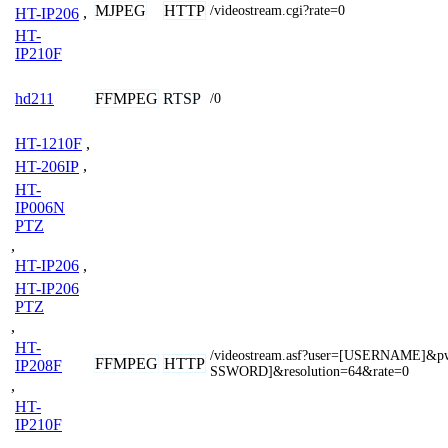
MJPEG
HTTP
/videostream.cgi?rate=0
HT-IP206
,
HT-
IP210F
FFMPEG
RTSP
hd211
/0
HT-1210F
,
HT-206IP
,
HT-
IP006N
PTZ
,
HT-IP206
,
HT-IP206
PTZ
,
HT-
/videostream.asf?user=[USERNAME]&
FFMPEG
HTTP
IP208F
SSWORD]&resolution=64&rate=0
,
HT-
IP210F
,