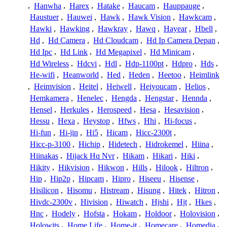
,
Hanwha
,
Harex
,
Hatake
,
Haucam
,
Hauppauge
,
Haustuer
,
Hauwei
,
Hawk
,
Hawk Vision
,
Hawkcam
,
Hawki
,
Hawking
,
Hawkray
,
Hawq
,
Hayear
,
Hbell
,
Hd
,
Hd Camera
,
Hd Cloudcam
,
Hd Ip Camera Depan
,
Hd Ipc
,
Hd Link
,
Hd Megapixel
,
Hd Minicam
,
Hd Wireless
,
Hdcvi
,
Hdl
,
Hdp-1100pt
,
Hdpro
,
Hds
,
He-wifi
,
Heanworld
,
Hed
,
Heden
,
Heetoo
,
Heimlink
,
Heimvision
,
Heitel
,
Heiwell
,
Heiyoucam
,
Helios
,
Hemkamera
,
Henelec
,
Hengda
,
Hengstar
,
Hennda
,
Hensel
,
Herkules
,
Herospeed
,
Hesa
,
Hesavision
,
Hessu
,
Hexa
,
Heystop
,
Hfws
,
Hhi
,
Hi-focus
,
Hi-fun
,
Hi-jin
,
Hi5
,
Hicam
,
Hicc-2300t
,
Hicc-p-3100
,
Hichip
,
Hidetech
,
Hidrokemel
,
Hiina
,
Hiinakas
,
Hijack Hq Nvr
,
Hikam
,
Hikari
,
Hiki
,
Hikity
,
Hikvision
,
Hikwon
,
Hills
,
Hilook
,
Hiltron
,
Hip
,
Hip2p
,
Hipcam
,
Hipro
,
Hiseeu
,
Hisense
,
Hisilicon
,
Hisomu
,
Histream
,
Hisung
,
Hitek
,
Hitron
,
Hivdc-2300v
,
Hivision
,
Hiwatch
,
Hjshi
,
Hjt
,
Hkes
,
Hnc
,
Hodely
,
Hofsta
,
Hokam
,
Holdoor
,
Holovision
,
Holowits
,
Home Life
,
Home-it
,
Homecare
,
Homedia
,