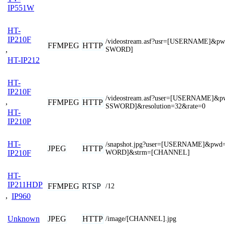
IP551W
HT-
IP210F
/videostream.asf?usr=[USERNAME]&p
FFMPEG
HTTP
,
SWORD]
HT-IP212
HT-
IP210F
/videostream.asf?user=[USERNAME]&
,
FFMPEG
HTTP
SSWORD]&resolution=32&rate=0
HT-
IP210P
HT-
/snapshot.jpg?user=[USERNAME]&pwd
JPEG
HTTP
WORD]&strm=[CHANNEL]
IP210F
HT-
IP211HDP
FFMPEG
RTSP
/12
,
IP960
JPEG
HTTP
Unknown
/image/[CHANNEL].jpg