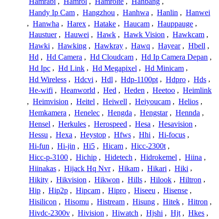
Hamrabi
,
Hamrol
,
Hamrolte
,
Hanbang
,
Handy Ip Cam
,
Hangzhou
,
Hanhwa
,
Hanlin
,
Hanwei
,
Hanwha
,
Harex
,
Hatake
,
Haucam
,
Hauppauge
,
Haustuer
,
Hauwei
,
Hawk
,
Hawk Vision
,
Hawkcam
,
Hawki
,
Hawking
,
Hawkray
,
Hawq
,
Hayear
,
Hbell
,
Hd
,
Hd Camera
,
Hd Cloudcam
,
Hd Ip Camera Depan
,
Hd Ipc
,
Hd Link
,
Hd Megapixel
,
Hd Minicam
,
Hd Wireless
,
Hdcvi
,
Hdl
,
Hdp-1100pt
,
Hdpro
,
Hds
,
He-wifi
,
Heanworld
,
Hed
,
Heden
,
Heetoo
,
Heimlink
,
Heimvision
,
Heitel
,
Heiwell
,
Heiyoucam
,
Helios
,
Hemkamera
,
Henelec
,
Hengda
,
Hengstar
,
Hennda
,
Hensel
,
Herkules
,
Herospeed
,
Hesa
,
Hesavision
,
Hessu
,
Hexa
,
Heystop
,
Hfws
,
Hhi
,
Hi-focus
,
Hi-fun
,
Hi-jin
,
Hi5
,
Hicam
,
Hicc-2300t
,
Hicc-p-3100
,
Hichip
,
Hidetech
,
Hidrokemel
,
Hiina
,
Hiinakas
,
Hijack Hq Nvr
,
Hikam
,
Hikari
,
Hiki
,
Hikity
,
Hikvision
,
Hikwon
,
Hills
,
Hilook
,
Hiltron
,
Hip
,
Hip2p
,
Hipcam
,
Hipro
,
Hiseeu
,
Hisense
,
Hisilicon
,
Hisomu
,
Histream
,
Hisung
,
Hitek
,
Hitron
,
Hivdc-2300v
,
Hivision
,
Hiwatch
,
Hjshi
,
Hjt
,
Hkes
,