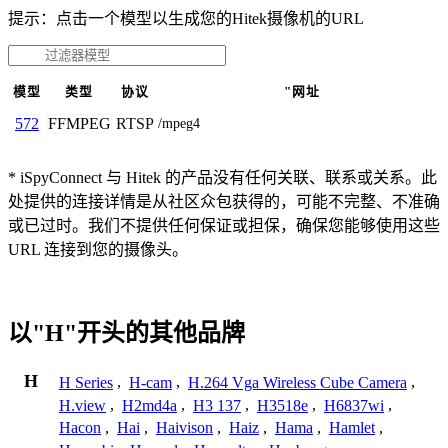
提示：点击一个模型以生成您的Hitek摄像机的URL
模型
类型
协议
"网址
FFMPEG
RTSP
572
/mpeg4
* iSpyConnect 与 Hitek 的产品没有任何关联、联系或关系。此
处提供的连接详情是从社区众包获得的，可能不完整、不准确
或已过时。我们不提供任何保证或担保，确保您能够使用这些
URL 连接到您的摄像头。
以"H"开头的其他品牌
H
H Series
,
H-cam
,
H.264 Vga Wireless Cube Camera
,
H.view
,
H2md4a
,
H3 137
,
H3518e
,
H6837wi
,
Hacon
,
Hai
,
Haivison
,
Haiz
,
Hama
,
Hamlet
,