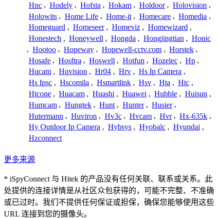
Hnc
,
Hodely
,
Hofsta
,
Hokam
,
Holdoor
,
Holovision
,
Holowits
,
Home Life
,
Home-it
,
Homecare
,
Homedia
,
Homeguard
,
Homeseer
,
Homeviz
,
Homewizard
,
Honestech
,
Honeywell
,
Hongda
,
Hongjingtian
,
Honic
,
Hootoo
,
Hopeway
,
Hopewell-cctv.com
,
Horstek
,
Hosafe
,
Hosftra
,
Hoswell
,
Hotfun
,
Hozelec
,
Hp
,
Hqcam
,
Hqvision
,
Hr04
,
Hrv
,
Hs Ip Camera
,
Hs Ipsc
,
Hscomila
,
Hsmartlink
,
Hsv
,
Hta
,
Htc
,
Htcone
,
Huacam
,
Huashi
,
Huawei
,
Hubble
,
Huisun
,
Humcam
,
Hungtek
,
Hunt
,
Hunter
,
Husier
,
Hutermann
,
Huviron
,
Hv3c
,
Hvcam
,
Hvr
,
Hx-635k
,
Hy Outdoor Ip Camera
,
Hybsys
,
Hyobalc
,
Hyundai
,
Hzconnect
更多来源
* iSpyConnect 与 Hitek 的产品没有任何关联、联系或关系。此
处提供的连接详情是从社区众包获得的，可能不完整、不准确
或已过时。我们不提供任何保证或担保，确保您能够使用这些
URL 连接到您的摄像头。