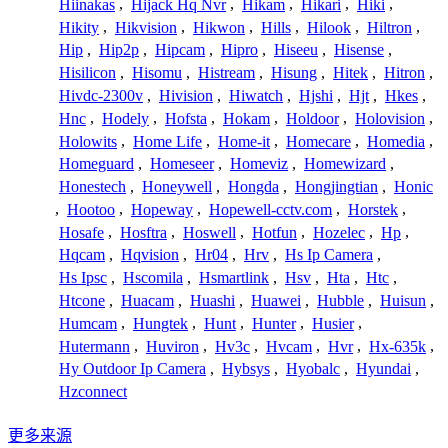
Hiinakas
,
Hijack Hq Nvr
,
Hikam
,
Hikari
,
Hiki
,
Hikity
,
Hikvision
,
Hikwon
,
Hills
,
Hilook
,
Hiltron
,
Hip
,
Hip2p
,
Hipcam
,
Hipro
,
Hiseeu
,
Hisense
,
Hisilicon
,
Hisomu
,
Histream
,
Hisung
,
Hitek
,
Hitron
,
Hivdc-2300v
,
Hivision
,
Hiwatch
,
Hjshi
,
Hjt
,
Hkes
,
Hnc
,
Hodely
,
Hofsta
,
Hokam
,
Holdoor
,
Holovision
,
Holowits
,
Home Life
,
Home-it
,
Homecare
,
Homedia
,
Homeguard
,
Homeseer
,
Homeviz
,
Homewizard
,
Honestech
,
Honeywell
,
Hongda
,
Hongjingtian
,
Honic
,
Hootoo
,
Hopeway
,
Hopewell-cctv.com
,
Horstek
,
Hosafe
,
Hosftra
,
Hoswell
,
Hotfun
,
Hozelec
,
Hp
,
Hqcam
,
Hqvision
,
Hr04
,
Hrv
,
Hs Ip Camera
,
Hs Ipsc
,
Hscomila
,
Hsmartlink
,
Hsv
,
Hta
,
Htc
,
Htcone
,
Huacam
,
Huashi
,
Huawei
,
Hubble
,
Huisun
,
Humcam
,
Hungtek
,
Hunt
,
Hunter
,
Husier
,
Hutermann
,
Huviron
,
Hv3c
,
Hvcam
,
Hvr
,
Hx-635k
,
Hy Outdoor Ip Camera
,
Hybsys
,
Hyobalc
,
Hyundai
,
Hzconnect
更多来源