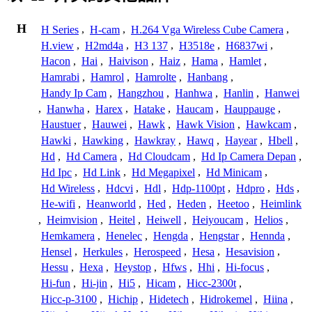
H
H Series
,
H-cam
,
H.264 Vga Wireless Cube Camera
,
H.view
,
H2md4a
,
H3 137
,
H3518e
,
H6837wi
,
Hacon
,
Hai
,
Haivison
,
Haiz
,
Hama
,
Hamlet
,
Hamrabi
,
Hamrol
,
Hamrolte
,
Hanbang
,
Handy Ip Cam
,
Hangzhou
,
Hanhwa
,
Hanlin
,
Hanwei
,
Hanwha
,
Harex
,
Hatake
,
Haucam
,
Hauppauge
,
Haustuer
,
Hauwei
,
Hawk
,
Hawk Vision
,
Hawkcam
,
Hawki
,
Hawking
,
Hawkray
,
Hawq
,
Hayear
,
Hbell
,
Hd
,
Hd Camera
,
Hd Cloudcam
,
Hd Ip Camera Depan
,
Hd Ipc
,
Hd Link
,
Hd Megapixel
,
Hd Minicam
,
Hd Wireless
,
Hdcvi
,
Hdl
,
Hdp-1100pt
,
Hdpro
,
Hds
,
He-wifi
,
Heanworld
,
Hed
,
Heden
,
Heetoo
,
Heimlink
,
Heimvision
,
Heitel
,
Heiwell
,
Heiyoucam
,
Helios
,
Hemkamera
,
Henelec
,
Hengda
,
Hengstar
,
Hennda
,
Hensel
,
Herkules
,
Herospeed
,
Hesa
,
Hesavision
,
Hessu
,
Hexa
,
Heystop
,
Hfws
,
Hhi
,
Hi-focus
,
Hi-fun
,
Hi-jin
,
Hi5
,
Hicam
,
Hicc-2300t
,
Hicc-p-3100
,
Hichip
,
Hidetech
,
Hidrokemel
,
Hiina
,