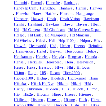
Hamrabi
,
Hamrol
,
Hamrolte
,
Hanbang
,
Handy Ip Cam
,
Hangzhou
,
Hanhwa
,
Hanlin
,
Hanwei
,
Hanwha
,
Harex
,
Hatake
,
Haucam
,
Hauppauge
,
Haustuer
,
Hauwei
,
Hawk
,
Hawk Vision
,
Hawkcam
,
Hawki
,
Hawking
,
Hawkray
,
Hawq
,
Hayear
,
Hbell
,
Hd
,
Hd Camera
,
Hd Cloudcam
,
Hd Ip Camera Depan
,
Hd Ipc
,
Hd Link
,
Hd Megapixel
,
Hd Minicam
,
Hd Wireless
,
Hdcvi
,
Hdl
,
Hdp-1100pt
,
Hdpro
,
Hds
,
He-wifi
,
Heanworld
,
Hed
,
Heden
,
Heetoo
,
Heimlink
,
Heimvision
,
Heitel
,
Heiwell
,
Heiyoucam
,
Helios
,
Hemkamera
,
Henelec
,
Hengda
,
Hengstar
,
Hennda
,
Hensel
,
Herkules
,
Herospeed
,
Hesa
,
Hesavision
,
Hessu
,
Hexa
,
Heystop
,
Hfws
,
Hhi
,
Hi-focus
,
Hi-fun
,
Hi-jin
,
Hi5
,
Hicam
,
Hicc-2300t
,
Hicc-p-3100
,
Hichip
,
Hidetech
,
Hidrokemel
,
Hiina
,
Hiinakas
,
Hijack Hq Nvr
,
Hikam
,
Hikari
,
Hiki
,
Hikity
,
Hikvision
,
Hikwon
,
Hills
,
Hilook
,
Hiltron
,
Hip
,
Hip2p
,
Hipcam
,
Hipro
,
Hiseeu
,
Hisense
,
Hisilicon
,
Hisomu
,
Histream
,
Hisung
,
Hitek
,
Hitron
,
Hivdc-2300v
,
Hivision
,
Hiwatch
,
Hjshi
,
Hjt
,
Hkes
,