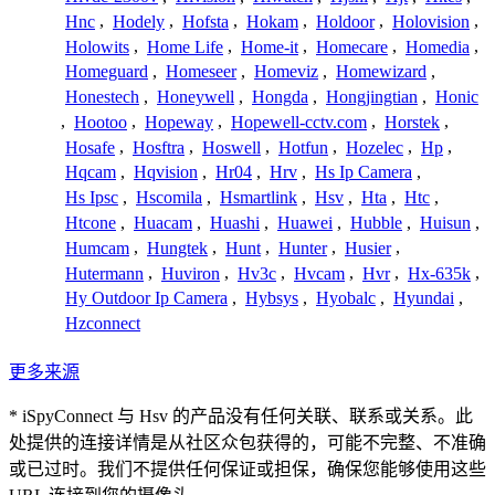
Hnc
,
Hodely
,
Hofsta
,
Hokam
,
Holdoor
,
Holovision
,
Holowits
,
Home Life
,
Home-it
,
Homecare
,
Homedia
,
Homeguard
,
Homeseer
,
Homeviz
,
Homewizard
,
Honestech
,
Honeywell
,
Hongda
,
Hongjingtian
,
Honic
,
Hootoo
,
Hopeway
,
Hopewell-cctv.com
,
Horstek
,
Hosafe
,
Hosftra
,
Hoswell
,
Hotfun
,
Hozelec
,
Hp
,
Hqcam
,
Hqvision
,
Hr04
,
Hrv
,
Hs Ip Camera
,
Hs Ipsc
,
Hscomila
,
Hsmartlink
,
Hsv
,
Hta
,
Htc
,
Htcone
,
Huacam
,
Huashi
,
Huawei
,
Hubble
,
Huisun
,
Humcam
,
Hungtek
,
Hunt
,
Hunter
,
Husier
,
Hutermann
,
Huviron
,
Hv3c
,
Hvcam
,
Hvr
,
Hx-635k
,
Hy Outdoor Ip Camera
,
Hybsys
,
Hyobalc
,
Hyundai
,
Hzconnect
更多来源
* iSpyConnect 与 Hsv 的产品没有任何关联、联系或关系。此
处提供的连接详情是从社区众包获得的，可能不完整、不准确
或已过时。我们不提供任何保证或担保，确保您能够使用这些