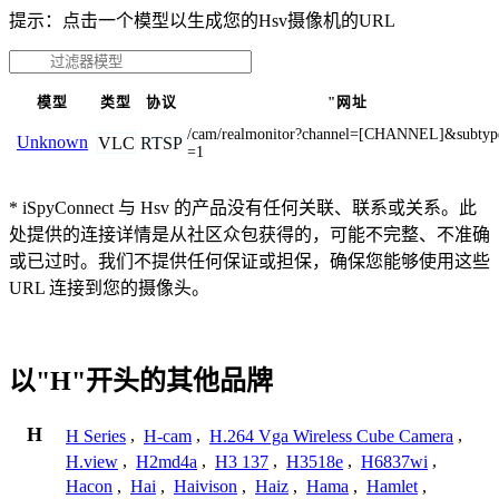
提示：点击一个模型以生成您的Hsv摄像机的URL
模型
类型
协议
"网址
/cam/realmonitor?channel=[CHANNEL]&subtyp
Unknown
VLC
RTSP
=1
* iSpyConnect 与 Hsv 的产品没有任何关联、联系或关系。此
处提供的连接详情是从社区众包获得的，可能不完整、不准确
或已过时。我们不提供任何保证或担保，确保您能够使用这些
URL 连接到您的摄像头。
以"H"开头的其他品牌
H
H Series
,
H-cam
,
H.264 Vga Wireless Cube Camera
,
H.view
,
H2md4a
,
H3 137
,
H3518e
,
H6837wi
,
Hacon
,
Hai
,
Haivison
,
Haiz
,
Hama
,
Hamlet
,