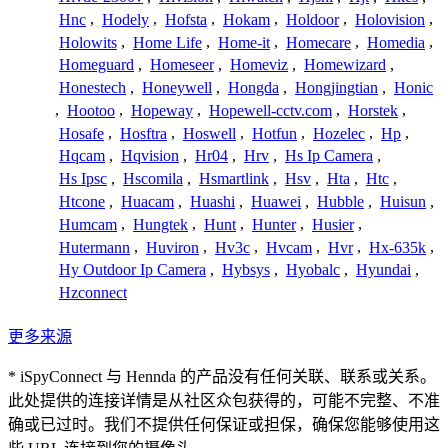
Hnc
,
Hodely
,
Hofsta
,
Hokam
,
Holdoor
,
Holovision
,
Holowits
,
Home Life
,
Home-it
,
Homecare
,
Homedia
,
Homeguard
,
Homeseer
,
Homeviz
,
Homewizard
,
Honestech
,
Honeywell
,
Hongda
,
Hongjingtian
,
Honic
,
Hootoo
,
Hopeway
,
Hopewell-cctv.com
,
Horstek
,
Hosafe
,
Hosftra
,
Hoswell
,
Hotfun
,
Hozelec
,
Hp
,
Hqcam
,
Hqvision
,
Hr04
,
Hrv
,
Hs Ip Camera
,
Hs Ipsc
,
Hscomila
,
Hsmartlink
,
Hsv
,
Hta
,
Htc
,
Htcone
,
Huacam
,
Huashi
,
Huawei
,
Hubble
,
Huisun
,
Humcam
,
Hungtek
,
Hunt
,
Hunter
,
Husier
,
Hutermann
,
Huviron
,
Hv3c
,
Hvcam
,
Hvr
,
Hx-635k
,
Hy Outdoor Ip Camera
,
Hybsys
,
Hyobalc
,
Hyundai
,
Hzconnect
更多来源
* iSpyConnect 与 Hennda 的产品没有任何关联、联系或关系。
此处提供的连接详情是从社区众包获得的，可能不完整、不准
确或已过时。我们不提供任何保证或担保，确保您能够使用这