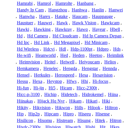
Hamrabi
,
Hamrol
,
Hamrolte
,
Hanbang
,
Handy Ip Cam
,
Hangzhou
,
Hanhwa
,
Hanlin
,
Hanwei
,
Hanwha
,
Harex
,
Hatake
,
Haucam
,
Hauppauge
,
Haustuer
,
Hauwei
,
Hawk
,
Hawk Vision
,
Hawkcam
,
Hawki
,
Hawking
,
Hawkray
,
Hawq
,
Hayear
,
Hbell
,
Hd
,
Hd Camera
,
Hd Cloudcam
,
Hd Ip Camera Depan
,
Hd Ipc
,
Hd Link
,
Hd Megapixel
,
Hd Minicam
,
Hd Wireless
,
Hdcvi
,
Hdl
,
Hdp-1100pt
,
Hdpro
,
Hds
,
He-wifi
,
Heanworld
,
Hed
,
Heden
,
Heetoo
,
Heimlink
,
Heimvision
,
Heitel
,
Heiwell
,
Heiyoucam
,
Helios
,
Hemkamera
,
Henelec
,
Hengda
,
Hengstar
,
Hennda
,
Hensel
,
Herkules
,
Herospeed
,
Hesa
,
Hesavision
,
Hessu
,
Hexa
,
Heystop
,
Hfws
,
Hhi
,
Hi-focus
,
Hi-fun
,
Hi-jin
,
Hi5
,
Hicam
,
Hicc-2300t
,
Hicc-p-3100
,
Hichip
,
Hidetech
,
Hidrokemel
,
Hiina
,
Hiinakas
,
Hijack Hq Nvr
,
Hikam
,
Hikari
,
Hiki
,
Hikity
,
Hikvision
,
Hikwon
,
Hills
,
Hilook
,
Hiltron
,
Hip
,
Hip2p
,
Hipcam
,
Hipro
,
Hiseeu
,
Hisense
,
Hisilicon
,
Hisomu
,
Histream
,
Hisung
,
Hitek
,
Hitron
,
Hivdc-2300v
,
Hivision
,
Hiwatch
,
Hjshi
,
Hjt
,
Hkes
,