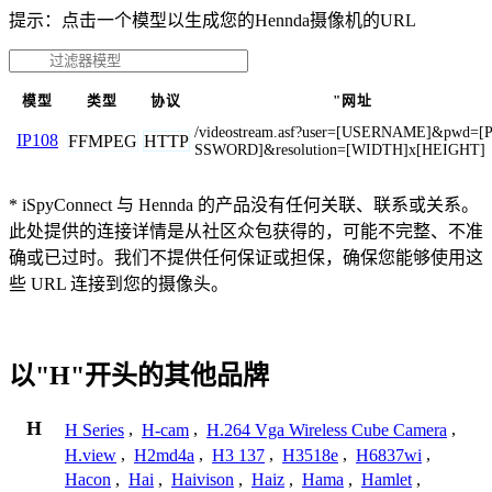
提示：点击一个模型以生成您的Hennda摄像机的URL
模型
类型
协议
"网址
/videostream.asf?user=[USERNAME]&pwd=[
IP108
FFMPEG
HTTP
SSWORD]&resolution=[WIDTH]x[HEIGHT]
* iSpyConnect 与 Hennda 的产品没有任何关联、联系或关系。
此处提供的连接详情是从社区众包获得的，可能不完整、不准
确或已过时。我们不提供任何保证或担保，确保您能够使用这
些 URL 连接到您的摄像头。
以"H"开头的其他品牌
H
H Series
,
H-cam
,
H.264 Vga Wireless Cube Camera
,
H.view
,
H2md4a
,
H3 137
,
H3518e
,
H6837wi
,
Hacon
,
Hai
,
Haivison
,
Haiz
,
Hama
,
Hamlet
,