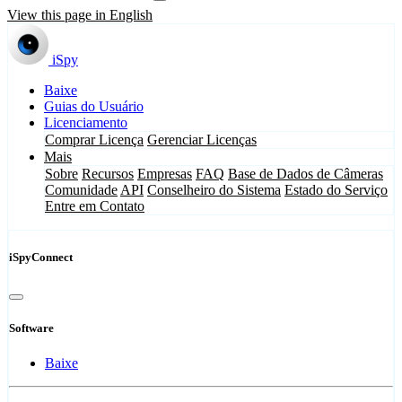
View this page in English
iSpy
Baixe
Guias do Usuário
Licenciamento
Comprar Licença
Gerenciar Licenças
Mais
Sobre
Recursos
Empresas
FAQ
Base de Dados de Câmeras
Comunidade
API
Conselheiro do Sistema
Estado do Serviço
Entre em Contato
iSpyConnect
Software
Baixe