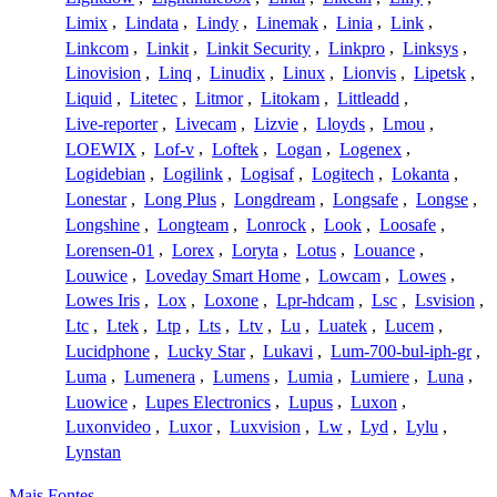
Limix
,
Lindata
,
Lindy
,
Linemak
,
Linia
,
Link
,
Linkcom
,
Linkit
,
Linkit Security
,
Linkpro
,
Linksys
,
Linovision
,
Linq
,
Linudix
,
Linux
,
Lionvis
,
Lipetsk
,
Liquid
,
Litetec
,
Litmor
,
Litokam
,
Littleadd
,
Live-reporter
,
Livecam
,
Lizvie
,
Lloyds
,
Lmou
,
LOEWIX
,
Lof-v
,
Loftek
,
Logan
,
Logenex
,
Logidebian
,
Logilink
,
Logisaf
,
Logitech
,
Lokanta
,
Lonestar
,
Long Plus
,
Longdream
,
Longsafe
,
Longse
,
Longshine
,
Longteam
,
Lonrock
,
Look
,
Loosafe
,
Lorensen-01
,
Lorex
,
Loryta
,
Lotus
,
Louance
,
Louwice
,
Loveday Smart Home
,
Lowcam
,
Lowes
,
Lowes Iris
,
Lox
,
Loxone
,
Lpr-hdcam
,
Lsc
,
Lsvision
,
Ltc
,
Ltek
,
Ltp
,
Lts
,
Ltv
,
Lu
,
Luatek
,
Lucem
,
Lucidphone
,
Lucky Star
,
Lukavi
,
Lum-700-bul-iph-gr
,
Luma
,
Lumenera
,
Lumens
,
Lumia
,
Lumiere
,
Luna
,
Luowice
,
Lupes Electronics
,
Lupus
,
Luxon
,
Luxonvideo
,
Luxor
,
Luxvision
,
Lw
,
Lyd
,
Lylu
,
Lynstan
Mais Fontes