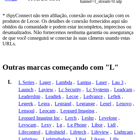
hannel=1_stream=0.sdp
* iSpyConnect não tem afiliação, conexão ou associação com os
produtos de Lecoe. Os detalhes de conexão fornecidos aqui são
obtidos da comunidade e podem estar incompletos, imprecisos ou
desatualizados. Não fornecemos nenhuma garantia ou assegurança
de que você conseguirá se conectar às suas câmeras usando estas
URLs.
Outras marcas começando com "L"
L
L Series
,
Lager
,
Lambda
,
Lampa
,
Laser
,
Lau 3
,
Launch
,
Laview
,
Lc Security
,
Lc Systems
,
Leadcam
,
Leadership
,
Leadtek
,
Lecoe
,
Ledvance
,
Leftek
,
Legeek
,
Legra
,
Legrand
,
Legrange
,
Lenel
,
Lenovo
,
Lensoul
,
Leocam
,
Leopard Imaging
,
Leopard Imaging Inc
,
Lerch
,
Leshp
,
Levelone
,
Levscam
,
Lexy
,
Lg
,
Lg Phone
,
Libor
,
Lidl
,
Lifecontrol
,
Lifeshield
,
Lifetech
,
Lifeview
,
Lightcam
,
Lightdow
,
Lightinthebox
,
Lihai
,
Likean
,
Lilly
,