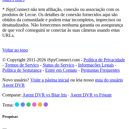
* iSpyConnect não tem afiliação, conexão ou associação com os
produtos de Lecoe. Os detalhes de conexão fornecidos aqui são
obtidos da comunidade e podem estar incompletos, imprecisos ou
desatualizados. Não fornecemos nenhuma garantia ou assegurança
de que você conseguirá se conectar às suas câmeras usando estas
URLs.
Voltar ao topo
© Copyright 2011-2026 iSpyConnect.com -
Política de Privacidade
-
Termos de Serviço
-
Status do Serviço
-
Informações Legais
-
Política de Segurança
-
Entre em Contato
-
Perguntas Frequentes
Novo usuário?
Visite a página inicial
ou leia nosso
guia do usuário
Agent DVR
Comparar:
Agent DVR vs Blue Iris
·
Agent DVR vs Frigate
Tema:
Pesquisar