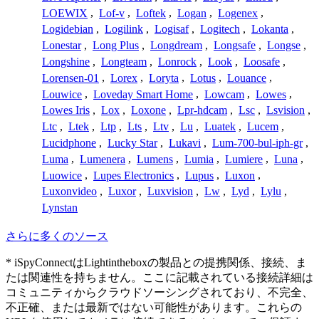
LOEWIX
,
Lof-v
,
Loftek
,
Logan
,
Logenex
,
Logidebian
,
Logilink
,
Logisaf
,
Logitech
,
Lokanta
,
Lonestar
,
Long Plus
,
Longdream
,
Longsafe
,
Longse
,
Longshine
,
Longteam
,
Lonrock
,
Look
,
Loosafe
,
Lorensen-01
,
Lorex
,
Loryta
,
Lotus
,
Louance
,
Louwice
,
Loveday Smart Home
,
Lowcam
,
Lowes
,
Lowes Iris
,
Lox
,
Loxone
,
Lpr-hdcam
,
Lsc
,
Lsvision
,
Ltc
,
Ltek
,
Ltp
,
Lts
,
Ltv
,
Lu
,
Luatek
,
Lucem
,
Lucidphone
,
Lucky Star
,
Lukavi
,
Lum-700-bul-iph-gr
,
Luma
,
Lumenera
,
Lumens
,
Lumia
,
Lumiere
,
Luna
,
Luowice
,
Lupes Electronics
,
Lupus
,
Luxon
,
Luxonvideo
,
Luxor
,
Luxvision
,
Lw
,
Lyd
,
Lylu
,
Lynstan
さらに多くのソース
* iSpyConnectはLightintheboxの製品との提携関係、接続、ま
たは関連性を持ちません。ここに記載されている接続詳細は
コミュニティからクラウドソーシングされており、不完全、
不正確、または最新ではない可能性があります。これらの