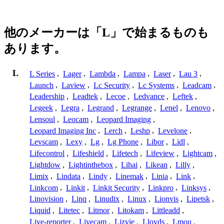
他のメーカーは「L」で始まるものも
あります。
L
L Series
,
Lager
,
Lambda
,
Lampa
,
Laser
,
Lau 3
,
Launch
,
Laview
,
Lc Security
,
Lc Systems
,
Leadcam
,
Leadership
,
Leadtek
,
Lecoe
,
Ledvance
,
Leftek
,
Legeek
,
Legra
,
Legrand
,
Legrange
,
Lenel
,
Lenovo
,
Lensoul
,
Leocam
,
Leopard Imaging
,
Leopard Imaging Inc
,
Lerch
,
Leshp
,
Levelone
,
Levscam
,
Lexy
,
Lg
,
Lg Phone
,
Libor
,
Lidl
,
Lifecontrol
,
Lifeshield
,
Lifetech
,
Lifeview
,
Lightcam
,
Lightdow
,
Lightinthebox
,
Lihai
,
Likean
,
Lilly
,
Limix
,
Lindata
,
Lindy
,
Linemak
,
Linia
,
Link
,
Linkcom
,
Linkit
,
Linkit Security
,
Linkpro
,
Linksys
,
Linovision
,
Linq
,
Linudix
,
Linux
,
Lionvis
,
Lipetsk
,
Liquid
,
Litetec
,
Litmor
,
Litokam
,
Littleadd
,
Live-reporter
,
Livecam
,
Lizvie
,
Lloyds
,
Lmou
,