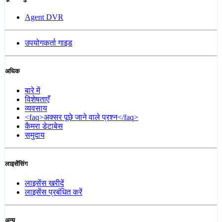
Agent DVR
उपयोगकर्ता गाइड
अधिक
बारे में
विशेषताएँ
व्यवसाय
<faq>अक्सर पूछे जाने वाले प्रश्न</faq>
कैमरा डेटाबेस
समुदाय
लाइसेंसिंग
लाइसेंस खरीदें
लाइसेंस प्रबंधित करें
अन्य