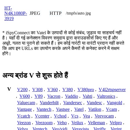
HT-
JPEG
HTTP
N4K1080P-
/tmpfs/auto.jpg
3919
* iSpyConnect का Vatel के उत्पादों से कोई संबंध, जुड़ाव या साहचर्य नहीं
है। यहाँ दी गई कनेक्शन विवरण समुदाय द्वारा क्राउडसोर्स किए गए हैं और
अधूरे, गलत या पुराने हो सकते हैं। हम कोई गारंटी या वारंटी प्रदान नहीं करते
कि आप इन URLs का उपयोग करके अपने कैमरों से कनेक्ट करने में सक्षम
होंगे।
अन्य ब्रांड V से शुरू होते हैं
V
V200
,
V308
,
V360
,
V380
,
V380pro
,
V4l2rtspserver
,
V600
,
V89
,
Vacron
,
Vaddio
,
Vahti
,
Valtronics
,
Valuecam
,
Vanderbilt
,
Vandersec
,
Vandesc
,
Vangold
,
Vantage
,
Vantech
,
Vastsee
,
Vatel
,
Vatilon
,
Vcam
,
Vcatch
,
Vcenter
,
Vchod
,
Vcs
,
Vea
,
Veevocam
,
Veezon
,
Veezoom
,
Veho
,
Veilux
,
Velleman
,
Velpro
,
Velvu
,
Ventech
,
Veo/vidi
,
Veravista
,
Verifly
,
Verint
,