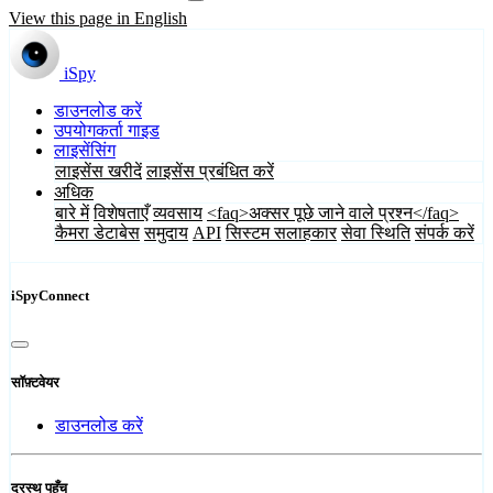
View this page in English
iSpy
डाउनलोड करें
उपयोगकर्ता गाइड
लाइसेंसिंग
लाइसेंस खरीदें
लाइसेंस प्रबंधित करें
अधिक
बारे में
विशेषताएँ
व्यवसाय
<faq>अक्सर पूछे जाने वाले प्रश्न</faq>
कैमरा डेटाबेस
समुदाय
API
सिस्टम सलाहकार
सेवा स्थिति
संपर्क करें
iSpyConnect
सॉफ़्टवेयर
डाउनलोड करें
दूरस्थ पहुँच