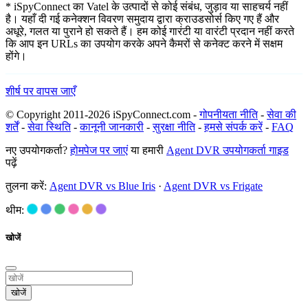
* iSpyConnect का Vatel के उत्पादों से कोई संबंध, जुड़ाव या साहचर्य नहीं
है। यहाँ दी गई कनेक्शन विवरण समुदाय द्वारा क्राउडसोर्स किए गए हैं और
अधूरे, गलत या पुराने हो सकते हैं। हम कोई गारंटी या वारंटी प्रदान नहीं करते
कि आप इन URLs का उपयोग करके अपने कैमरों से कनेक्ट करने में सक्षम
होंगे।
शीर्ष पर वापस जाएँ
© Copyright 2011-2026 iSpyConnect.com -
गोपनीयता नीति
-
सेवा की
शर्तें
-
सेवा स्थिति
-
कानूनी जानकारी
-
सुरक्षा नीति
-
हमसे संपर्क करें
-
FAQ
नए उपयोगकर्ता?
होमपेज पर जाएं
या हमारी
Agent DVR उपयोगकर्ता गाइड
पढ़ें
तुलना करें:
Agent DVR vs Blue Iris
·
Agent DVR vs Frigate
थीम:
खोजें
खोजें