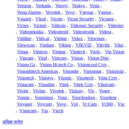
Verizon
,
Verkada
,
Veroyi
,
Veskys
,
Vesta
,
Vesta Alarms
,
Vevotek
,
Veyo
,
Vgroup
,
Vgsion
,
Vguard
,
Vhod
,
Vicom
,
Vicon Security
,
Vicsung
,
Victex
,
Victure
,
Videoiq
,
Videosec Security
,
Videotec
,
Videoteknika
,
Videotrend
,
Videotronik
,
Videra
,
Vidiline
,
Vido.at
,
Vidstar
,
Vidux
,
Viewmax
,
Viewscan
,
Vigilant
,
Viking
,
VIKVIZ
,
Vikylin
,
Vilar
,
Vimar
,
Vimicro
,
Vimtag
,
Vimtech
,
Viofo
,
Vip Vision
,
Vipcam
,
Viral
,
Visicom
,
Vision
,
Vision Digi
,
Vision Gs
,
Vision Hi-tech Co
,
Visioncool Cctv
,
Visionhitech Americas
,
Visionite
,
Visionstar
,
Visionxip
,
Visiotech
,
Visiotys
,
Visonic
,
Visortech
,
Vista Cctv
,
Vistacam
,
Visualint
,
Vitek
,
Vitek Cctv
,
Vitorcam
,
Vivint
,
Vivitar
,
Vivotek
,
Viziuuy
,
Vlc
,
Voger
,
Vonnic
,
Vonnision
,
Vonz
,
Voor/keuken
,
Voordeur
,
Voyager
,
Voycam
,
Voyo
,
Vpl
,
Vr Cam
,
Vr360
,
Vsc
,
Vstarcam
,
Vta
,
Vtech
अधिक स्रोत