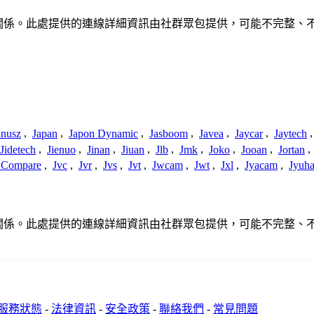
沒有任何關聯、聯繫或關係。此處提供的連線詳細資訊由社群眾包提供，可能不
anusz
,
Japan
,
Japon Dynamic
,
Jasboom
,
Javea
,
Jaycar
,
Jaytech
Jidetech
,
Jienuo
,
Jinan
,
Jiuan
,
Jlb
,
Jmk
,
Joko
,
Jooan
,
Jortan
,
t Compare
,
Jvc
,
Jvr
,
Jvs
,
Jvt
,
Jwcam
,
Jwt
,
Jxl
,
Jyacam
,
Jyuh
沒有任何關聯、聯繫或關係。此處提供的連線詳細資訊由社群眾包提供，可能不
服務狀態
-
法律資訊
-
安全政策
-
聯絡我們
-
常見問題