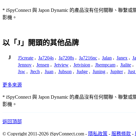
* iSpyConnect 與 Japon Dynamic 的產品
影機。
以「J」開頭的其他品牌
J
J5create
,
Ja7204s
,
Ja7208s
,
Ja7216nc
,
Jalan
,
Janex
,
J
Jennov
,
Jensen
,
Jetview
,
Jetvision
,
Jhempcam
,
Jialite
,
Jsw
,
Jtech
,
Juan
,
Jubson
,
Judge
,
Juning
,
Jupiter
,
Jus
更多來源
* iSpyConnect 與 Japon Dynamic 的產品
影機。
返回頂部
© Copyright 2011-2026 iSpyConnect.com -
隱私政策
-
服務條款
-