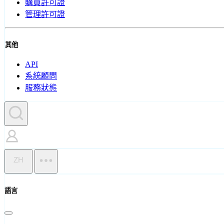
購買許可證
管理許可證
其他
API
系統顧問
服務狀態
ZH
語言