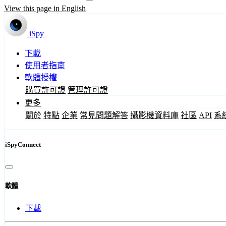
View this page in English
iSpy
下載
使用者指南
軟體授權
購買許可證
管理許可證
更多
關於
特點
企業
常見問題解答
攝影機資料庫
社區
API
系
iSpyConnect
軟體
下載