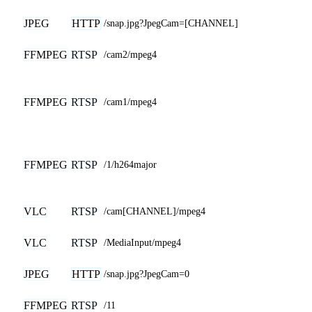
JPEG
HTTP
/snap.jpg?JpegCam=[CHANNEL]
FFMPEG
RTSP
/cam2/mpeg4
FFMPEG
RTSP
/cam1/mpeg4
FFMPEG
RTSP
/1/h264major
VLC
RTSP
/cam[CHANNEL]/mpeg4
VLC
RTSP
/MediaInput/mpeg4
JPEG
HTTP
/snap.jpg?JpegCam=0
FFMPEG
RTSP
/11