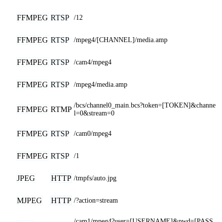
FFMPEG
RTSP
/12
FFMPEG
RTSP
/mpeg4/[CHANNEL]/media.amp
FFMPEG
RTSP
/cam4/mpeg4
FFMPEG
RTSP
/mpeg4/media.amp
/bcs/channel0_main.bcs?token=[TOKEN]&channe
FFMPEG
RTMP
l=0&stream=0
FFMPEG
RTSP
/cam0/mpeg4
FFMPEG
RTSP
/1
JPEG
HTTP
/tmpfs/auto.jpg
MJPEG
HTTP
/?action=stream
/cam1/mpeg4?user=[USERNAME]&pwd=[PASS