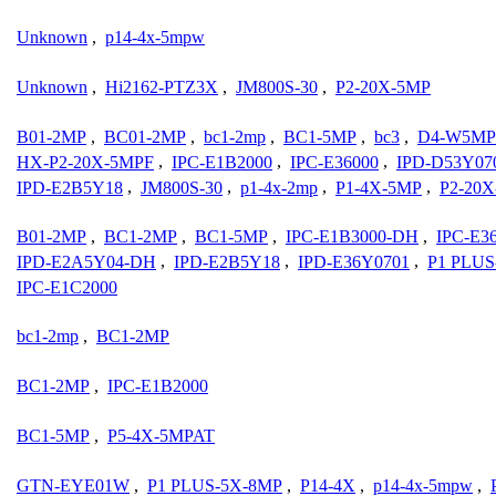
Unknown
,
p14-4x-5mpw
Unknown
,
Hi2162-PTZ3X
,
JM800S-30
,
P2-20X-5MP
B01-2MP
,
BC01-2MP
,
bc1-2mp
,
BC1-5MP
,
bc3
,
D4-W5MP
HX-P2-20X-5MPF
,
IPC-E1B2000
,
IPC-E36000
,
IPD-D53Y07
IPD-E2B5Y18
,
JM800S-30
,
p1-4x-2mp
,
P1-4X-5MP
,
P2-20X
B01-2MP
,
BC1-2MP
,
BC1-5MP
,
IPC-E1B3000-DH
,
IPC-E3
IPD-E2A5Y04-DH
,
IPD-E2B5Y18
,
IPD-E36Y0701
,
P1 PLUS
IPC-E1C2000
bc1-2mp
,
BC1-2MP
BC1-2MP
,
IPC-E1B2000
BC1-5MP
,
P5-4X-5MPAT
GTN-EYE01W
,
P1 PLUS-5X-8MP
,
P14-4X
,
p14-4x-5mpw
,