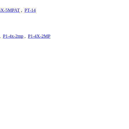
4X-5MPAT
,
PT-14
,
P1-4x-2mp
,
P1-4X-2MP