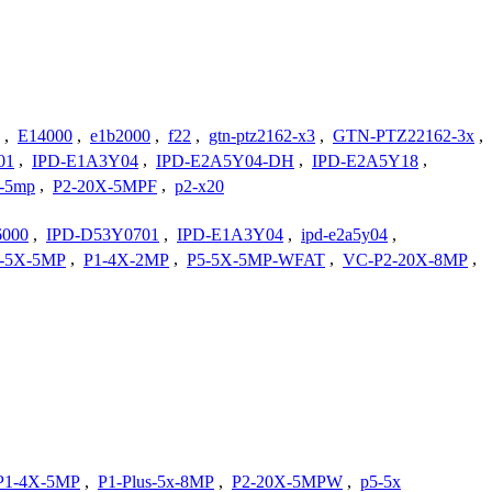
,
E14000
,
e1b2000
,
f22
,
gtn-ptz2162-x3
,
GTN-PTZ22162-3x
,
01
,
IPD-E1A3Y04
,
IPD-E2A5Y04-DH
,
IPD-E2A5Y18
,
-5mp
,
P2-20X-5MPF
,
p2-x20
6000
,
IPD-D53Y0701
,
IPD-E1A3Y04
,
ipd-e2a5y04
,
-5X-5MP
,
P1-4X-2MP
,
P5-5X-5MP-WFAT
,
VC-P2-20X-8MP
,
P1-4X-5MP
,
P1-Plus-5x-8MP
,
P2-20X-5MPW
,
p5-5x