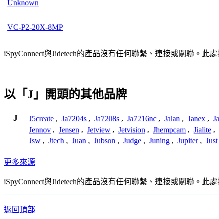
Unknown
VC-P2-20X-8MP
iSpyConnect與Jidetech的產品沒有任何聯繫、連
以「J」開頭的其他品牌
J
J5create
,
Ja7204s
,
Ja7208s
,
Ja7216nc
,
Jalan
,
Janex
,
J
Jennov
,
Jensen
,
Jetview
,
Jetvision
,
Jhempcam
,
Jialite
,
Jsw
,
Jtech
,
Juan
,
Jubson
,
Judge
,
Juning
,
Jupiter
,
Jus
更多來源
iSpyConnect與Jidetech的產品沒有任何聯繫、連
返回頂部