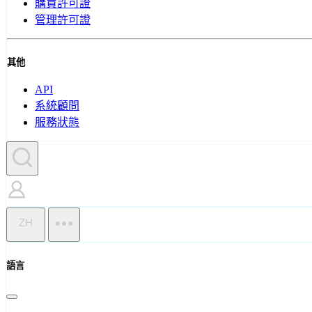
購買許可證
管理許可證
其他
API
系統顧問
服務狀態
ZH
語言