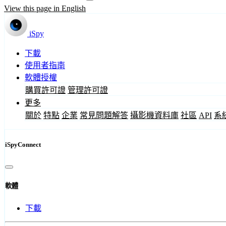
View this page in English
iSpy
下載
使用者指南
軟體授權
購買許可證
管理許可證
更多
關於
特點
企業
常見問題解答
攝影機資料庫
社區
API
系
iSpyConnect
軟體
下載