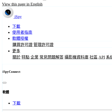
View this page in English
iSpy
下載
使用者指南
軟體授權
購買許可證
管理許可證
更多
關於
特點
企業
常見問題解答
攝影機資料庫
社區
API
系
iSpyConnect
軟體
下載