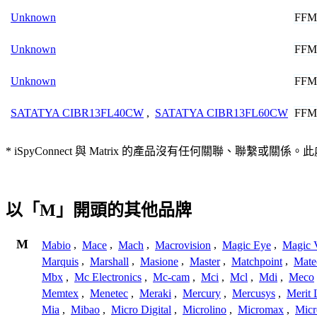
FFM
Unknown
FFM
Unknown
FFM
Unknown
FFM
SATATYA CIBR13FL40CW
,
SATATYA CIBR13FL60CW
* iSpyConnect 與 Matrix 的產品沒有任何關聯
以「M」開頭的其他品牌
M
Mabio
,
Mace
,
Mach
,
Macrovision
,
Magic Eye
,
Magic V
Marquis
,
Marshall
,
Masione
,
Master
,
Matchpoint
,
Mat
Mbx
,
Mc Electronics
,
Mc-cam
,
Mci
,
Mcl
,
Mdi
,
Meco
Memtex
,
Menetec
,
Meraki
,
Mercury
,
Mercusys
,
Merit 
Mia
,
Mibao
,
Micro Digital
,
Microlino
,
Micromax
,
Micr