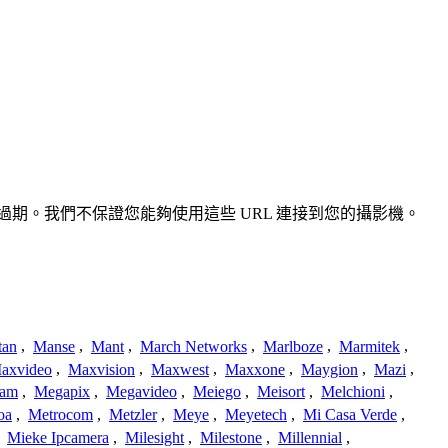
準確或過期。我們不保證您能夠使用這些 URL 連接到您的攝影機。
tan
,
Manse
,
Mant
,
March Networks
,
Marlboze
,
Marmitek
,
axvideo
,
Maxvision
,
Maxwest
,
Maxxone
,
Maygion
,
Mazi
,
cam
,
Megapix
,
Megavideo
,
Meiego
,
Meisort
,
Melchioni
,
oa
,
Metrocom
,
Metzler
,
Meye
,
Meyetech
,
Mi Casa Verde
,
,
Mieke Ipcamera
,
Milesight
,
Milestone
,
Millennial
,