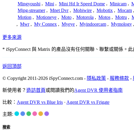
Mingyoushi
,
Mini
,
Mini Hd Ir Speed Dome
,
Minicam
,
M
Mjpg-streamer
,
Mnet Dvr
,
Mobiwire
,
Mobotix
,
Mocam
Motion
,
Motioneye
,
Moto
,
Motorola
,
Motos
,
Motru
,
,
Mwr
,
My Connex
,
Myeye
,
Myindoorcam
,
Mymology
更多來源
* iSpyConnect 與 Matrix 的產品沒有任何關聯
返回頂部
© Copyright 2011-2026 iSpyConnect.com -
隱私政策
-
服務條款
-
新使用者？
造訪首頁
或閱讀我們的
Agent DVR 使用者指南
比較：
Agent DVR vs Blue Iris
·
Agent DVR vs Frigate
主題:
搜索