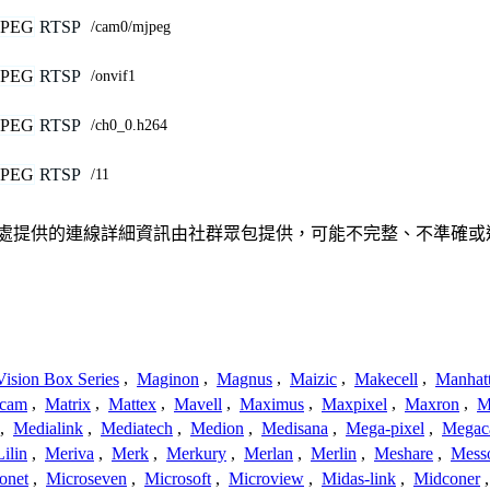
PEG
RTSP
/cam0/mjpeg
PEG
RTSP
/onvif1
PEG
RTSP
/ch0_0.h264
PEG
RTSP
/11
、聯繫或關係。此處提供的連線詳細資訊由社群眾包提供，可能不完整、不
ision Box Series
,
Maginon
,
Magnus
,
Maizic
,
Makecell
,
Manhat
ecam
,
Matrix
,
Mattex
,
Mavell
,
Maximus
,
Maxpixel
,
Maxron
,
M
,
Medialink
,
Mediatech
,
Medion
,
Medisana
,
Mega-pixel
,
Mega
Lilin
,
Meriva
,
Merk
,
Merkury
,
Merlan
,
Merlin
,
Meshare
,
Mess
onet
,
Microseven
,
Microsoft
,
Microview
,
Midas-link
,
Midconer