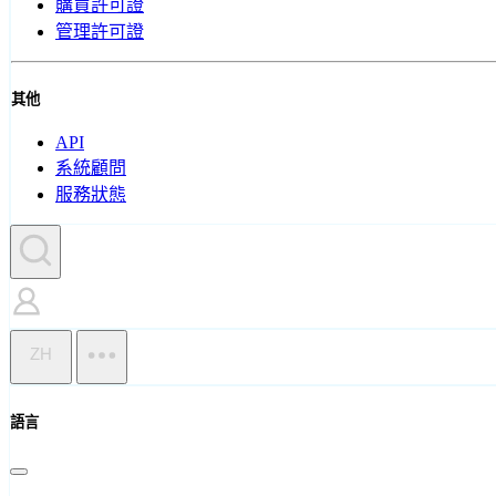
購買許可證
管理許可證
其他
API
系統顧問
服務狀態
ZH
語言