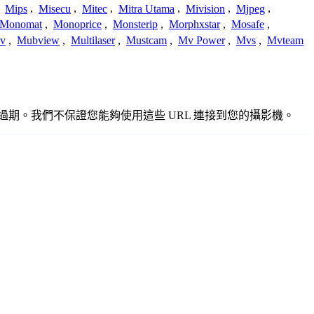
,
Mips
,
Misecu
,
Mitec
,
Mitra Utama
,
Mivision
,
Mjpeg
,
Monomat
,
Monoprice
,
Monsterip
,
Morphxstar
,
Mosafe
,
v
,
Mubview
,
Multilaser
,
Mustcam
,
Mv Power
,
Mvs
,
Mvteam
準確或過期。我們不保證您能夠使用這些 URL 連接到您的攝影機。