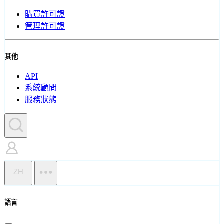
購買許可證
管理許可證
其他
API
系統顧問
服務狀態
ZH
語言