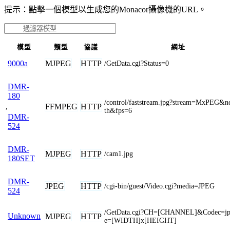
提示：點擊一個模型以生成您的Monacor攝像機的URL。
模型
類型
協議
網址
MJPEG
HTTP
9000a
/GetData.cgi?Status=0
DMR-
180
/control/faststream.jpg?stream=MxPEG&n
,
FFMPEG
HTTP
th&fps=6
DMR-
524
DMR-
MJPEG
HTTP
/cam1.jpg
180SET
DMR-
JPEG
HTTP
/cgi-bin/guest/Video.cgi?media=JPEG
524
/GetData.cgi?CH=[CHANNEL]&Codec=jp
Unknown
MJPEG
HTTP
e=[WIDTH]x[HEIGHT]