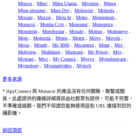
Misecu
,
Mitec
,
Mitra Utama
,
Mivision
,
Mjpeg
,
Mjpg-streamer
,
Mnet Dvr
,
Mobiwire
,
Mobotix
,
Mocam
,
Mocon
,
Moja Ip
,
Moko
,
Momentum
,
Monacor
,
Monita Cctv
,
Monomat
,
Monoprice
,
Monsterip
,
Morphxstar
,
Mosafe
,
Motion
,
Motioneye
,
Moto
,
Motorola
,
Motos
,
Motru
,
Movo
,
Movols
,
Moxa
,
Mrsafe
,
Ms 3000
,
Mscamera
,
Mstar
,
Msv
,
Mubview
,
Multilaser
,
Mustcam
,
Mv Power
,
Mvs
,
Mvteam
,
Mwr
,
My Connex
,
Myeye
,
Myindoorcam
,
Mymology
,
Mysmartvideo
,
Mytech
更多來源
* iSpyConnect 與 Monacor 的產品沒有任何關聯、聯繫或關
係。此處提供的連線詳細資訊由社群眾包提供，可能不完整、
不準確或過期。我們不保證您能夠使用這些 URL 連接到您的
攝影機。
返回頂部