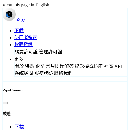
View this page in English
iSpy
下載
使用者指南
軟體授權
購買許可證
管理許可證
更多
關於
特點
企業
常見問題解答
攝影機資料庫
社區
API
系統顧問
服務狀態
聯絡我們
iSpyConnect
軟體
下載