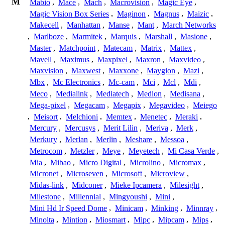
M
Mabio
,
Mace
,
Mach
,
Macrovision
,
Magic Eye
,
Magic Vision Box Series
,
Maginon
,
Magnus
,
Maizic
,
Makecell
,
Manhattan
,
Manse
,
Mant
,
March Networks
,
Marlboze
,
Marmitek
,
Marquis
,
Marshall
,
Masione
,
Master
,
Matchpoint
,
Matecam
,
Matrix
,
Mattex
,
Mavell
,
Maximus
,
Maxpixel
,
Maxron
,
Maxvideo
,
Maxvision
,
Maxwest
,
Maxxone
,
Maygion
,
Mazi
,
Mbx
,
Mc Electronics
,
Mc-cam
,
Mci
,
Mcl
,
Mdi
,
Meco
,
Medialink
,
Mediatech
,
Medion
,
Medisana
,
Mega-pixel
,
Megacam
,
Megapix
,
Megavideo
,
Meiego
,
Meisort
,
Melchioni
,
Memtex
,
Menetec
,
Meraki
,
Mercury
,
Mercusys
,
Merit Lilin
,
Meriva
,
Merk
,
Merkury
,
Merlan
,
Merlin
,
Meshare
,
Messoa
,
Metrocom
,
Metzler
,
Meye
,
Meyetech
,
Mi Casa Verde
,
Mia
,
Mibao
,
Micro Digital
,
Microlino
,
Micromax
,
Micronet
,
Microseven
,
Microsoft
,
Microview
,
Midas-link
,
Midconer
,
Mieke Ipcamera
,
Milesight
,
Milestone
,
Millennial
,
Mingyoushi
,
Mini
,
Mini Hd Ir Speed Dome
,
Minicam
,
Minking
,
Minnray
,
Minolta
,
Mintion
,
Miosmart
,
Mipc
,
Mipcam
,
Mips
,