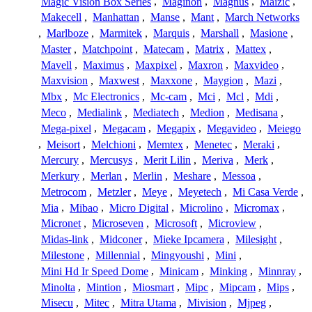
Magic Vision Box Series
,
Maginon
,
Magnus
,
Maizic
,
Makecell
,
Manhattan
,
Manse
,
Mant
,
March Networks
,
Marlboze
,
Marmitek
,
Marquis
,
Marshall
,
Masione
,
Master
,
Matchpoint
,
Matecam
,
Matrix
,
Mattex
,
Mavell
,
Maximus
,
Maxpixel
,
Maxron
,
Maxvideo
,
Maxvision
,
Maxwest
,
Maxxone
,
Maygion
,
Mazi
,
Mbx
,
Mc Electronics
,
Mc-cam
,
Mci
,
Mcl
,
Mdi
,
Meco
,
Medialink
,
Mediatech
,
Medion
,
Medisana
,
Mega-pixel
,
Megacam
,
Megapix
,
Megavideo
,
Meiego
,
Meisort
,
Melchioni
,
Memtex
,
Menetec
,
Meraki
,
Mercury
,
Mercusys
,
Merit Lilin
,
Meriva
,
Merk
,
Merkury
,
Merlan
,
Merlin
,
Meshare
,
Messoa
,
Metrocom
,
Metzler
,
Meye
,
Meyetech
,
Mi Casa Verde
,
Mia
,
Mibao
,
Micro Digital
,
Microlino
,
Micromax
,
Micronet
,
Microseven
,
Microsoft
,
Microview
,
Midas-link
,
Midconer
,
Mieke Ipcamera
,
Milesight
,
Milestone
,
Millennial
,
Mingyoushi
,
Mini
,
Mini Hd Ir Speed Dome
,
Minicam
,
Minking
,
Minnray
,
Minolta
,
Mintion
,
Miosmart
,
Mipc
,
Mipcam
,
Mips
,
Misecu
,
Mitec
,
Mitra Utama
,
Mivision
,
Mjpeg
,