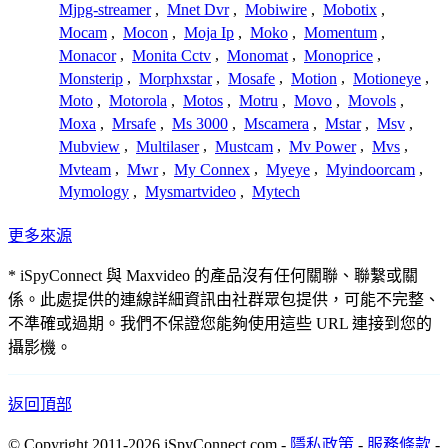
Mjpg-streamer
,
Mnet Dvr
,
Mobiwire
,
Mobotix
,
Mocam
,
Mocon
,
Moja Ip
,
Moko
,
Momentum
,
Monacor
,
Monita Cctv
,
Monomat
,
Monoprice
,
Monsterip
,
Morphxstar
,
Mosafe
,
Motion
,
Motioneye
,
Moto
,
Motorola
,
Motos
,
Motru
,
Movo
,
Movols
,
Moxa
,
Mrsafe
,
Ms 3000
,
Mscamera
,
Mstar
,
Msv
,
Mubview
,
Multilaser
,
Mustcam
,
Mv Power
,
Mvs
,
Mvteam
,
Mwr
,
My Connex
,
Myeye
,
Myindoorcam
,
Mymology
,
Mysmartvideo
,
Mytech
更多來源
* iSpyConnect 與 Maxvideo 的產品沒有任何關聯、聯繫或關
係。此處提供的連線詳細資訊由社群眾包提供，可能不完整、
不準確或過期。我們不保證您能夠使用這些 URL 連接到您的
攝影機。
返回頂部
© Copyright 2011-2026 iSpyConnect.com -
隱私政策
-
服務條款
-