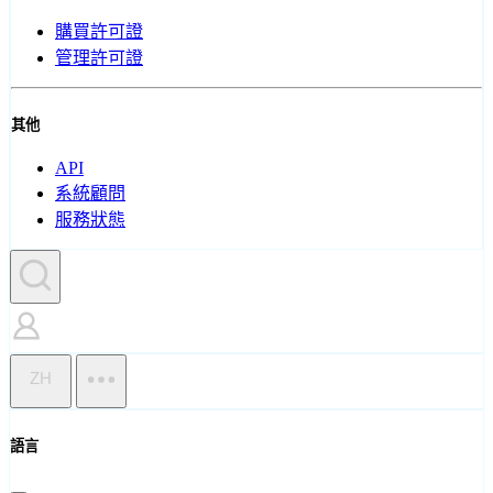
購買許可證
管理許可證
其他
API
系統顧問
服務狀態
ZH
語言