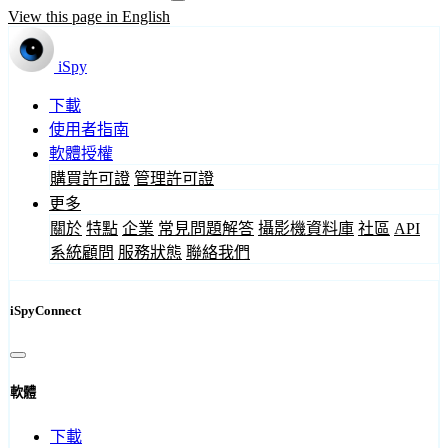
View this page in English
iSpy
下載
使用者指南
軟體授權
購買許可證
管理許可證
更多
關於
特點
企業
常見問題解答
攝影機資料庫
社區
API
系統顧問
服務狀態
聯絡我們
iSpyConnect
軟體
下載