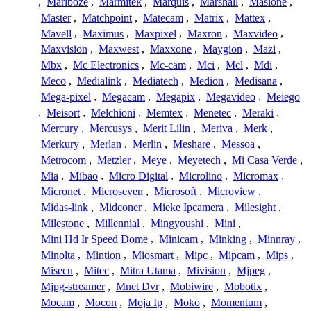
,
Marlboze
,
Marmitek
,
Marquis
,
Marshall
,
Masione
,
Master
,
Matchpoint
,
Matecam
,
Matrix
,
Mattex
,
Mavell
,
Maximus
,
Maxpixel
,
Maxron
,
Maxvideo
,
Maxvision
,
Maxwest
,
Maxxone
,
Maygion
,
Mazi
,
Mbx
,
Mc Electronics
,
Mc-cam
,
Mci
,
Mcl
,
Mdi
,
Meco
,
Medialink
,
Mediatech
,
Medion
,
Medisana
,
Mega-pixel
,
Megacam
,
Megapix
,
Megavideo
,
Meiego
,
Meisort
,
Melchioni
,
Memtex
,
Menetec
,
Meraki
,
Mercury
,
Mercusys
,
Merit Lilin
,
Meriva
,
Merk
,
Merkury
,
Merlan
,
Merlin
,
Meshare
,
Messoa
,
Metrocom
,
Metzler
,
Meye
,
Meyetech
,
Mi Casa Verde
,
Mia
,
Mibao
,
Micro Digital
,
Microlino
,
Micromax
,
Micronet
,
Microseven
,
Microsoft
,
Microview
,
Midas-link
,
Midconer
,
Mieke Ipcamera
,
Milesight
,
Milestone
,
Millennial
,
Mingyoushi
,
Mini
,
Mini Hd Ir Speed Dome
,
Minicam
,
Minking
,
Minnray
,
Minolta
,
Mintion
,
Miosmart
,
Mipc
,
Mipcam
,
Mips
,
Misecu
,
Mitec
,
Mitra Utama
,
Mivision
,
Mjpeg
,
Mjpg-streamer
,
Mnet Dvr
,
Mobiwire
,
Mobotix
,
Mocam
,
Mocon
,
Moja Ip
,
Moko
,
Momentum
,