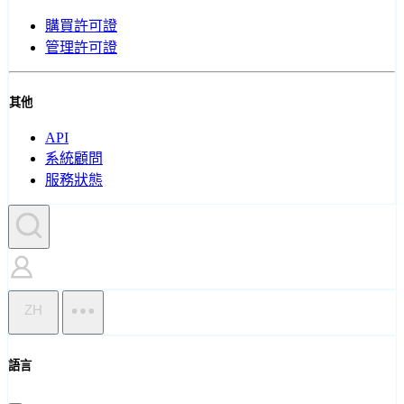
購買許可證
管理許可證
其他
API
系統顧問
服務狀態
ZH
語言