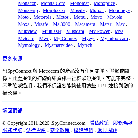
Monacor
,
Monita Cctv
,
Monomat
,
Monoprice
,
Monsterip
,
Morphxstar
,
Mosafe
,
Motion
,
Motioneye
,
Moto
,
Motorola
,
Motos
,
Motru
,
Movo
,
Movols
,
Moxa
,
Mrsafe
,
Ms 3000
,
Mscamera
,
Mstar
,
Msv
,
Mubview
,
Multilaser
,
Mustcam
,
Mv Power
,
Mvs
,
Mvteam
,
Mwr
,
My Connex
,
Myeye
,
Myindoorcam
,
Mymology
,
Mysmartvideo
,
Mytech
更多來源
* iSpyConnect 與 Metrocom 的產品沒有任何關聯、聯繫或關
係。此處提供的連線詳細資訊由社群眾包提供，可能不完整、
不準確或過期。我們不保證您能夠使用這些 URL 連接到您的
攝影機。
返回頂部
© Copyright 2011-2026 iSpyConnect.com -
隱私政策
-
服務條款
-
服務狀態
-
法律資訊
-
安全政策
-
聯絡我們
-
常見問題