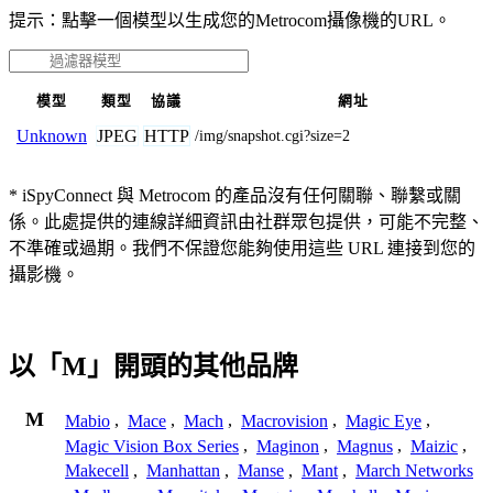
提示：點擊一個模型以生成您的Metrocom攝像機的URL。
模型
類型
協議
網址
JPEG
HTTP
Unknown
/img/snapshot.cgi?size=2
* iSpyConnect 與 Metrocom 的產品沒有任何關聯、聯繫或關
係。此處提供的連線詳細資訊由社群眾包提供，可能不完整、
不準確或過期。我們不保證您能夠使用這些 URL 連接到您的
攝影機。
以「M」開頭的其他品牌
M
Mabio
,
Mace
,
Mach
,
Macrovision
,
Magic Eye
,
Magic Vision Box Series
,
Maginon
,
Magnus
,
Maizic
,
Makecell
,
Manhattan
,
Manse
,
Mant
,
March Networks