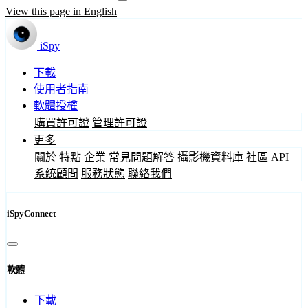
View this page in English
iSpy
下載
使用者指南
軟體授權
購買許可證
管理許可證
更多
關於
特點
企業
常見問題解答
攝影機資料庫
社區
API
系統顧問
服務狀態
聯絡我們
iSpyConnect
軟體
下載