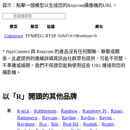
提示：點擊一個模型以生成您的Rraycom攝像機的URL。
模型
類型
協議
網址
FFMPEG
RTSP
Unknown
/h264?ch=0&subtype=0
* iSpyConnect 與 Rraycom 的產品沒有任何關聯、聯繫或關
係。此處提供的連線詳細資訊由社群眾包提供，可能不完整、
不準確或過期。我們不保證您能夠使用這些 URL 連接到您的
攝影機。
以「R」開頭的其他品牌
R
R-tech
,
Rabbitstorm
,
Rainbow
,
Raspberry Pi
,
Raster
,
Ratingsecu
,
Raycam
,
Rayline
,
Raylios
,
Raynic
,
Raysharp
,
Rca
,
Rds
,
Real Hd
,
Realink
,
Realm
,