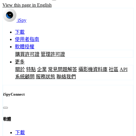
View this page in English
iSpy
下載
使用者指南
軟體授權
購買許可證
管理許可證
更多
關於
特點
企業
常見問題解答
攝影機資料庫
社區
API
系統顧問
服務狀態
聯絡我們
iSpyConnect
軟體
下載