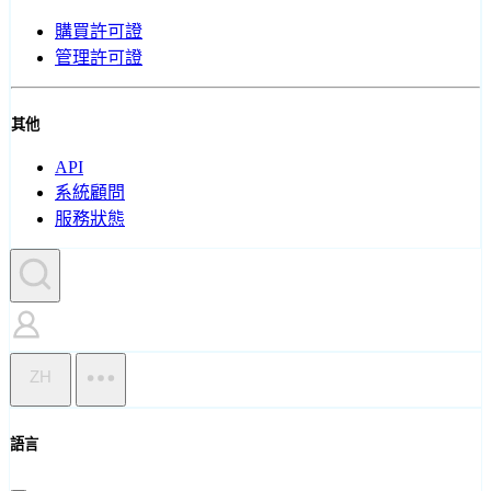
購買許可證
管理許可證
其他
API
系統顧問
服務狀態
ZH
語言