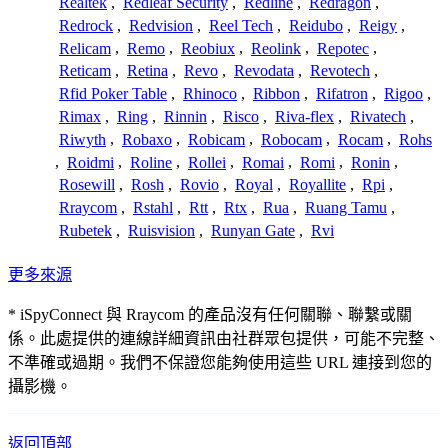
Realtek
,
Redleaf Security
,
Redline
,
Redragon
,
Redrock
,
Redvision
,
Reel Tech
,
Reidubo
,
Reigy
,
Relicam
,
Remo
,
Reobiux
,
Reolink
,
Repotec
,
Reticam
,
Retina
,
Revo
,
Revodata
,
Revotech
,
Rfid Poker Table
,
Rhinoco
,
Ribbon
,
Rifatron
,
Rigoo
,
Rimax
,
Ring
,
Rinnin
,
Risco
,
Riva-flex
,
Rivatech
,
Riwyth
,
Robaxo
,
Robicam
,
Robocam
,
Rocam
,
Rohs
,
Roidmi
,
Roline
,
Rollei
,
Romai
,
Romi
,
Ronin
,
Rosewill
,
Rosh
,
Rovio
,
Royal
,
Royallite
,
Rpi
,
Rraycom
,
Rstahl
,
Rtt
,
Rtx
,
Rua
,
Ruang Tamu
,
Rubetek
,
Ruisvision
,
Runyan Gate
,
Rvi
更多來源
* iSpyConnect 與 Rraycom 的產品沒有任何關聯、聯繫或關
係。此處提供的連線詳細資訊由社群眾包提供，可能不完整、
不準確或過期。我們不保證您能夠使用這些 URL 連接到您的
攝影機。
返回頂部