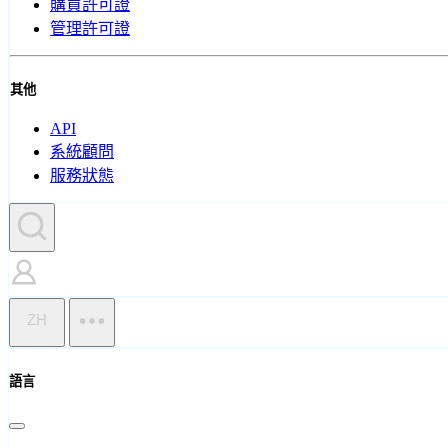
購買許可證
管理許可證
其他
API
系統顧問
服務狀態
ZH
語言