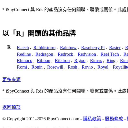
* iSpyConnect 與 Rds 的產品沒有任何關聯、聯繫
以「R」開頭的其他品牌
R
R-tech
,
Rabbitstorm
,
Rainbow
,
Raspberry Pi
,
Raster
,
R
Redline
,
Redragon
,
Redrock
,
Redvision
,
Reel Tech
,
Re
Rhinoco
,
Ribbon
,
Rifatron
,
Rigoo
,
Rimax
,
Ring
,
Rin
Romi
,
Ronin
,
Rosewill
,
Rosh
,
Rovio
,
Royal
,
Royallit
更多來源
* iSpyConnect 與 Rds 的產品沒有任何關聯、聯繫
返回頂部
© Copyright 2011-2026 iSpyConnect.com -
隱私政策
-
服務條款
-