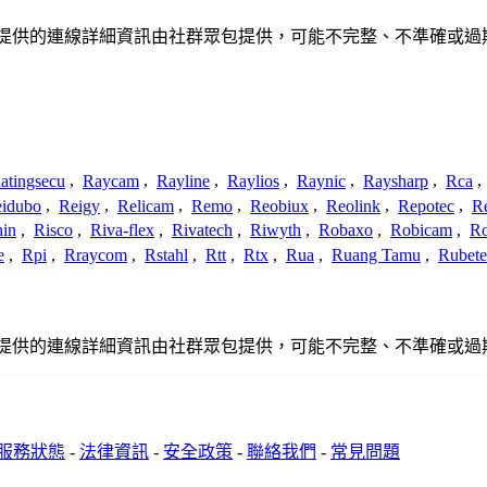
或關係。此處提供的連線詳細資訊由社群眾包提供，可能不完整、不準確
atingsecu
,
Raycam
,
Rayline
,
Raylios
,
Raynic
,
Raysharp
,
Rca
,
idubo
,
Reigy
,
Relicam
,
Remo
,
Reobiux
,
Reolink
,
Repotec
,
R
nin
,
Risco
,
Riva-flex
,
Rivatech
,
Riwyth
,
Robaxo
,
Robicam
,
R
e
,
Rpi
,
Rraycom
,
Rstahl
,
Rtt
,
Rtx
,
Rua
,
Ruang Tamu
,
Rubet
或關係。此處提供的連線詳細資訊由社群眾包提供，可能不完整、不準確
服務狀態
-
法律資訊
-
安全政策
-
聯絡我們
-
常見問題