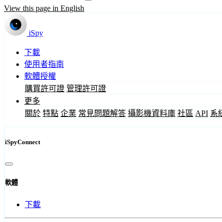
View this page in English
iSpy
下載
使用者指南
軟體授權
購買許可證
管理許可證
更多
關於
特點
企業
常見問題解答
攝影機資料庫
社區
API
系
iSpyConnect
軟體
下載