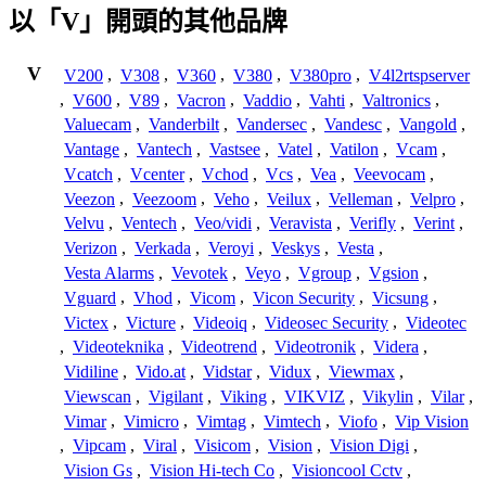
以「V」開頭的其他品牌
V
V200
,
V308
,
V360
,
V380
,
V380pro
,
V4l2rtspserver
,
V600
,
V89
,
Vacron
,
Vaddio
,
Vahti
,
Valtronics
,
Valuecam
,
Vanderbilt
,
Vandersec
,
Vandesc
,
Vangold
,
Vantage
,
Vantech
,
Vastsee
,
Vatel
,
Vatilon
,
Vcam
,
Vcatch
,
Vcenter
,
Vchod
,
Vcs
,
Vea
,
Veevocam
,
Veezon
,
Veezoom
,
Veho
,
Veilux
,
Velleman
,
Velpro
,
Velvu
,
Ventech
,
Veo/vidi
,
Veravista
,
Verifly
,
Verint
,
Verizon
,
Verkada
,
Veroyi
,
Veskys
,
Vesta
,
Vesta Alarms
,
Vevotek
,
Veyo
,
Vgroup
,
Vgsion
,
Vguard
,
Vhod
,
Vicom
,
Vicon Security
,
Vicsung
,
Victex
,
Victure
,
Videoiq
,
Videosec Security
,
Videotec
,
Videoteknika
,
Videotrend
,
Videotronik
,
Videra
,
Vidiline
,
Vido.at
,
Vidstar
,
Vidux
,
Viewmax
,
Viewscan
,
Vigilant
,
Viking
,
VIKVIZ
,
Vikylin
,
Vilar
,
Vimar
,
Vimicro
,
Vimtag
,
Vimtech
,
Viofo
,
Vip Vision
,
Vipcam
,
Viral
,
Visicom
,
Vision
,
Vision Digi
,
Vision Gs
,
Vision Hi-tech Co
,
Visioncool Cctv
,