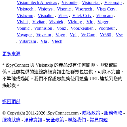
Visionhitech Americas
,
Visionite
,
Visionstar
,
Visionxip
,
Visiotech
,
Visiotys
,
Visonic
,
Visortech
,
Vista Cctv
,
Vistacam
,
Visualint
,
Vitek
,
Vitek Cctv
,
Vitorcam
,
Vivint
,
Vivitar
,
Vivotek
,
Viziuuy
,
Vlc
,
Voger
,
Vonnic
,
Vonnision
,
Vonz
,
Voor/keuken
,
Voordeur
,
Voyager
,
Voycam
,
Voyo
,
Vpl
,
Vr Cam
,
Vr360
,
Vsc
,
Vstarcam
,
Vta
,
Vtech
更多來源
* iSpyConnect 與 Visionxip 的產品沒有任何關聯、聯繫或關
係。此處提供的連線詳細資訊由社群眾包提供，可能不完整、
不準確或過期。我們不保證您能夠使用這些 URL 連接到您的
攝影機。
返回頂部
© Copyright 2011-2026 iSpyConnect.com -
隱私政策
-
服務條款
-
服務狀態
-
法律資訊
-
安全政策
-
聯絡我們
-
常見問題