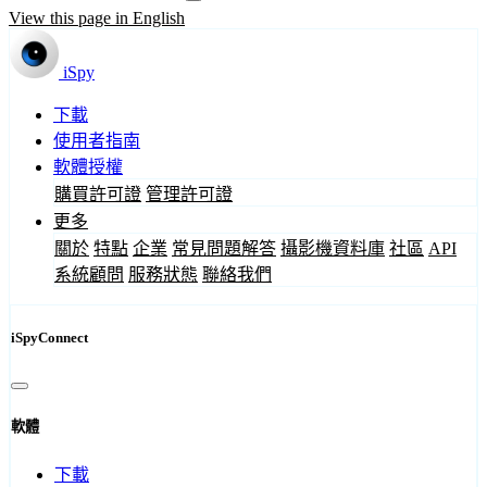
View this page in English
iSpy
下載
使用者指南
軟體授權
購買許可證
管理許可證
更多
關於
特點
企業
常見問題解答
攝影機資料庫
社區
API
系統顧問
服務狀態
聯絡我們
iSpyConnect
軟體
下載