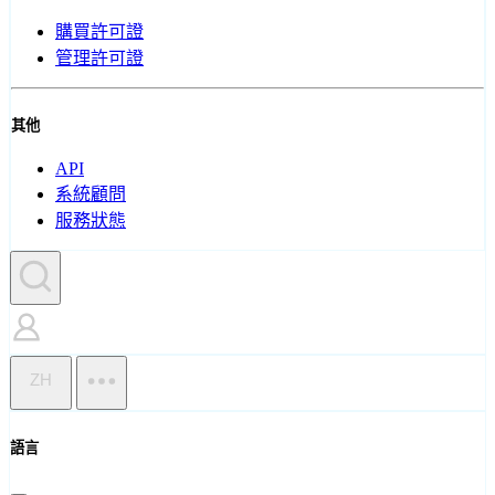
購買許可證
管理許可證
其他
API
系統顧問
服務狀態
ZH
語言