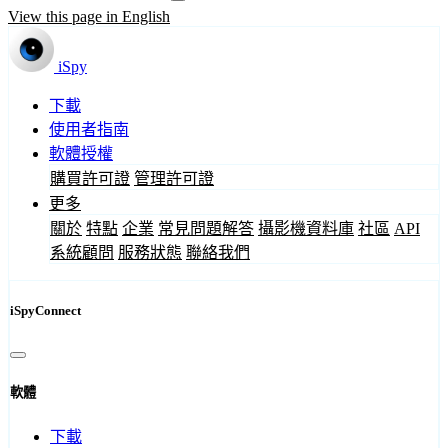
View this page in English
iSpy
下載
使用者指南
軟體授權
購買許可證
管理許可證
更多
關於
特點
企業
常見問題解答
攝影機資料庫
社區
API
系統顧問
服務狀態
聯絡我們
iSpyConnect
軟體
下載