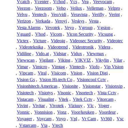
Vcatch
,
Vcenter
,
Vchod
,
Vcs
,
Vea
,
Veevocam
,
Veezon
,
Veezoom
,
Veho
,
Veilux
,
Velleman
,
Velpro
,
Velvu
,
Ventech
,
Veo/vidi
,
Veravista
,
Verifly
,
Verint
,
Verizon
,
Verkada
,
Veroyi
,
Veskys
,
Vesta
,
Vesta Alarms
,
Vevotek
,
Veyo
,
Vgroup
,
Vgsion
,
Vguard
,
Vhod
,
Vicom
,
Vicon Security
,
Vicsung
,
Victex
,
Victure
,
Videoiq
,
Videosec Security
,
Videotec
,
Videoteknika
,
Videotrend
,
Videotronik
,
Videra
,
Vidiline
,
Vido.at
,
Vidstar
,
Vidux
,
Viewmax
,
Viewscan
,
Vigilant
,
Viking
,
VIKVIZ
,
Vikylin
,
Vilar
,
Vimar
,
Vimicro
,
Vimtag
,
Vimtech
,
Viofo
,
Vip Vision
,
Vipcam
,
Viral
,
Visicom
,
Vision
,
Vision Digi
,
Vision Gs
,
Vision Hi-tech Co
,
Visioncool Cctv
,
Visionhitech Americas
,
Visionite
,
Visionstar
,
Visionxip
,
Visiotech
,
Visiotys
,
Visonic
,
Visortech
,
Vista Cctv
,
Vistacam
,
Visualint
,
Vitek
,
Vitek Cctv
,
Vitorcam
,
Vivint
,
Vivitar
,
Vivotek
,
Viziuuy
,
Vlc
,
Voger
,
Vonnic
,
Vonnision
,
Vonz
,
Voor/keuken
,
Voordeur
,
Voyager
,
Voycam
,
Voyo
,
Vpl
,
Vr Cam
,
Vr360
,
Vsc
,
Vstarcam
,
Vta
,
Vtech