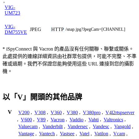
,
VIG-
UM723
VIG-
JPEG
HTTP
/snap.jpg?JpegCam=[CHANNEL]
DM755VE
* iSpyConnect 與 Vacron 的產品沒有任何關聯、聯繫或關係。
此處提供的連線詳細資訊由社群眾包提供，可能不完整、不準
確或過期。我們不保證您能夠使用這些 URL 連接到您的攝影
機。
以「V」開頭的其他品牌
V
V200
,
V308
,
V360
,
V380
,
V380pro
,
V4l2rtspserver
,
V600
,
V89
,
Vacron
,
Vaddio
,
Vahti
,
Valtronics
,
Valuecam
,
Vanderbilt
,
Vandersec
,
Vandesc
,
Vangold
,
Vantage
,
Vantech
,
Vastsee
,
Vatel
,
Vatilon
,
Vcam
,