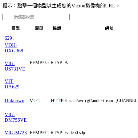
提示：點擊一個模型以生成您的Vacron攝像機的URL。
模型
類型
協議
網址
629
,
VDH-
DXG368
,
FFMPEG
RTSP
/0
VIG-
US731VE
,
VIT-
UA629
VLC
HTTP
Unknown
/ipcam/avc.cgi?audiostream=[CHANNEL
VIG-
DM755VE
,
FFMPEG
RTSP
VIG-M723
/video0.sdp