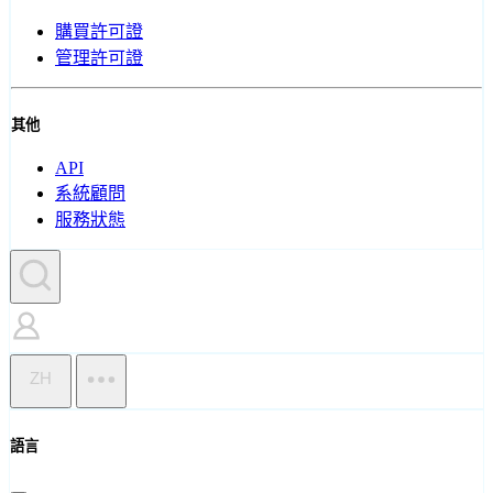
購買許可證
管理許可證
其他
API
系統顧問
服務狀態
ZH
語言