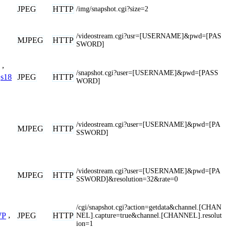
JPEG
HTTP
/img/snapshot.cgi?size=2
/videostream.cgi?usr=[USERNAME]&pwd=[PAS
MJPEG
HTTP
SWORD]
,
/snapshot.cgi?user=[USERNAME]&pwd=[PASS
JPEG
HTTP
s18
WORD]
/videostream.cgi?user=[USERNAME]&pwd=[PA
MJPEG
HTTP
SSWORD]
/videostream.cgi?user=[USERNAME]&pwd=[PA
MJPEG
HTTP
SSWORD]&resolution=32&rate=0
/cgi/snapshot.cgi?action=getdata&channel.[CHAN
JPEG
HTTP
WP
,
NEL].capture=true&channel.[CHANNEL].resolut
ion=1