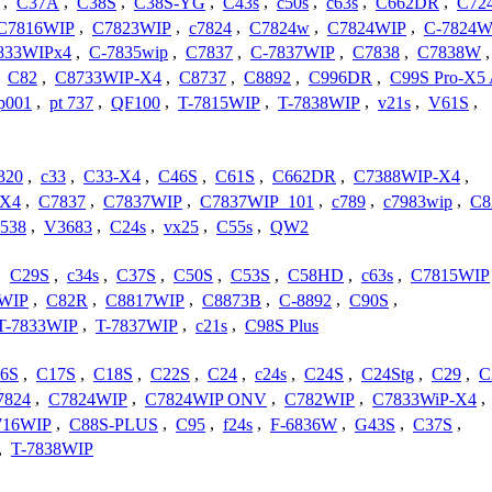
,
C37A
,
C38S
,
C38S-YG
,
C43s
,
c50s
,
c63s
,
C662DR
,
C72
C7816WIP
,
C7823WIP
,
c7824
,
C7824w
,
C7824WIP
,
C-7824W
833WIPx4
,
C-7835wip
,
C7837
,
C-7837WIP
,
C7838
,
C7838W
,
,
C82
,
C8733WIP-X4
,
C8737
,
C8892
,
C996DR
,
C99S Pro-X5 
ip001
,
pt 737
,
QF100
,
T-7815WIP
,
T-7838WIP
,
v21s
,
V61S
,
320
,
c33
,
C33-X4
,
C46S
,
C61S
,
C662DR
,
C7388WIP-X4
,
-X4
,
C7837
,
C7837WIP
,
C7837WIP_101
,
c789
,
c7983wip
,
C8
538
,
V3683
,
C24s
,
vx25
,
C55s
,
QW2
,
C29S
,
c34s
,
C37S
,
C50S
,
C53S
,
C58HD
,
c63s
,
C7815WIP
WIP
,
C82R
,
C8817WIP
,
C8873B
,
C-8892
,
C90S
,
T-7833WIP
,
T-7837WIP
,
c21s
,
C98S Plus
6S
,
C17S
,
C18S
,
C22S
,
C24
,
c24s
,
C24S
,
C24Stg
,
C29
,
C
7824
,
C7824WIP
,
C7824WIP ONV
,
C782WIP
,
C7833WiP-X4
,
716WIP
,
C88S-PLUS
,
C95
,
f24s
,
F-6836W
,
G43S
,
C37S
,
,
T-7838WIP