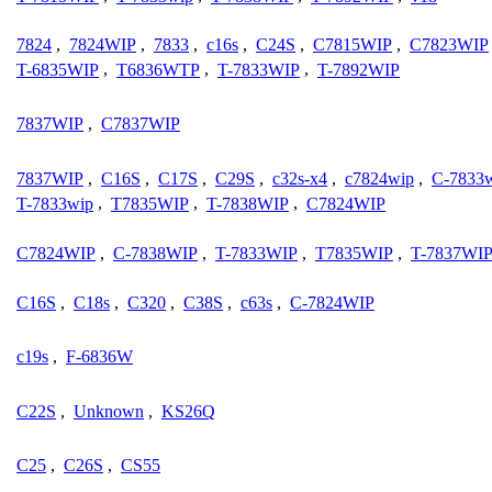
7824
,
7824WIP
,
7833
,
c16s
,
C24S
,
C7815WIP
,
C7823WIP
T-6835WIP
,
T6836WTP
,
T-7833WIP
,
T-7892WIP
7837WIP
,
C7837WIP
7837WIP
,
C16S
,
C17S
,
C29S
,
c32s-x4
,
c7824wip
,
C-7833
T-7833wip
,
T7835WIP
,
T-7838WIP
,
C7824WIP
C7824WIP
,
C-7838WIP
,
T-7833WIP
,
T7835WIP
,
T-7837WI
C16S
,
C18s
,
C320
,
C38S
,
c63s
,
C-7824WIP
c19s
,
F-6836W
C22S
,
Unknown
,
KS26Q
C25
,
C26S
,
CS55