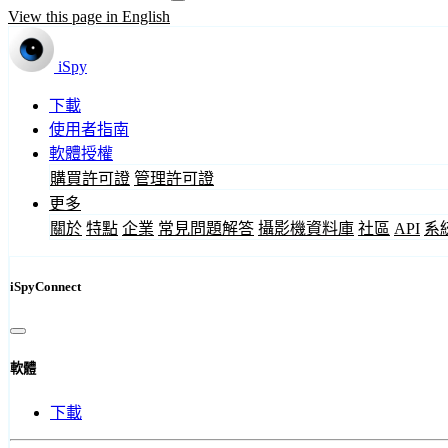
View this page in English
iSpy
下載
使用者指南
軟體授權
購買許可證
管理許可證
更多
關於
特點
企業
常見問題解答
攝影機資料庫
社區
API
系
iSpyConnect
軟體
下載