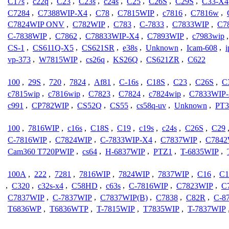
C17s
,
c22q
,
C23
,
C23s
,
c24s
,
C25
,
C26S
,
C29S
,
C33-X4
C7284
,
C7388WIP-X4
,
C78
,
C7815WIP
,
c7816
,
C7816w
,
C7824WIP ONV
,
C782WIP
,
C783
,
C-7833
,
C7833WIP
,
C7
C-7838WIP
,
C7862
,
C78833WIP-X4
,
C7893WIP
,
c7983wip
CS-1
,
CS611Q-X5
,
CS621SR
,
e38s
,
Unknown
,
Icam-608
,
vp-373
,
W7815WIP
,
cs26q
,
KS26Q
,
CS621ZR
,
C622
100
,
29S
,
720
,
7824
,
Af81
,
C-16s
,
C18S
,
C23
,
C26S
,
C
c7815wip
,
c7816wip
,
C7823
,
C7824
,
c7824wip
,
C7833WIP
c991
,
CP782WIP
,
CS52Q
,
CS55
,
cs58q-uv
,
Unknown
,
PT3
100
,
7816WIP
,
c16s
,
C18S
,
C19
,
c19s
,
c24s
,
C26S
,
C29
C-7816WIP
,
C7824WIP
,
C-7833WIP-X4
,
C7837WIP
,
C7842
Cam360 T720PWIP
,
cs64
,
H-6837WIP
,
PTZ1
,
T-6835WIP
,
100A
,
222
,
7281
,
7816WIP
,
7824WIP
,
7837WIP
,
C16
,
C1
,
C320
,
c32s-x4
,
C58HD
,
c63s
,
C-7816WIP
,
C7823WIP
,
C
C7837WIP
,
C-7837WIP
,
C7837WIP(B)
,
C7838
,
C82R
,
C-8
T6836WP
,
T6836WTP
,
T-7815WIP
,
T7835WIP
,
T-7837WIP