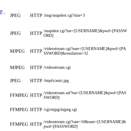
P
,
JPEG
HTTP
/img/snapshot.cgi?size=3
/snapshot.cgi?usr=[USERNAME]&pwd=[PASSW
JPEG
HTTP
ORD]
,
/videostream.cgi?user=[USERNAME]&pwd=[PA
MJPEG
HTTP
SSWORD]&resolution=32
MJPEG
HTTP
/videostream.cgi
JPEG
HTTP
/tmpfs/auto.jpg
/videostream.asf?usr=[USERNAME]&pwd=[PAS
FFMPEG
HTTP
SWORD]
FFMPEG
HTTP
/cgi/mjpg/mjpeg.cgi
/videostream.cgi?rate=10&user=[USERNAME]&
FFMPEG
HTTP
pwd=[PASSWORD]