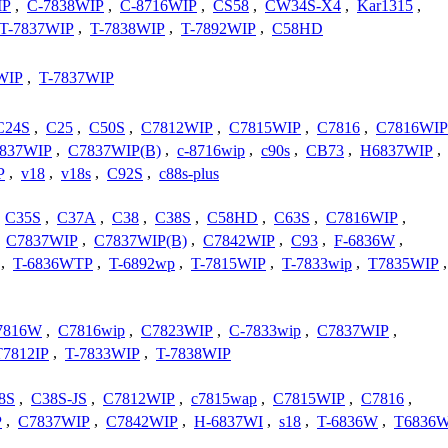
IP
,
C-7838WIP
,
C-8716WIP
,
CS58
,
CW34S-X4
,
Kar1315
,
T-7837WIP
,
T-7838WIP
,
T-7892WIP
,
C58HD
WIP
,
T-7837WIP
C24S
,
C25
,
C50S
,
C7812WIP
,
C7815WIP
,
C7816
,
C7816WIP
7837WIP
,
C7837WIP(B)
,
c-8716wip
,
c90s
,
CB73
,
H6837WIP
,
P
,
v18
,
v18s
,
C92S
,
c88s-plus
,
C35S
,
C37A
,
C38
,
C38S
,
C58HD
,
C63S
,
C7816WIP
,
,
C7837WIP
,
C7837WIP(B)
,
C7842WIP
,
C93
,
F-6836W
,
,
T-6836WTP
,
T-6892wp
,
T-7815WIP
,
T-7833wip
,
T7835WIP
,
7816W
,
C7816wip
,
C7823WIP
,
C-7833wip
,
C7837WIP
,
T7812IP
,
T-7833WIP
,
T-7838WIP
8S
,
C38S-JS
,
C7812WIP
,
c7815wap
,
C7815WIP
,
C7816
,
P
,
C7837WIP
,
C7842WIP
,
H-6837WI
,
s18
,
T-6836W
,
T6836