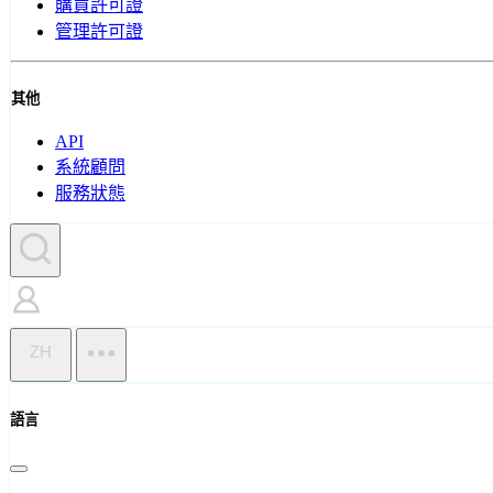
購買許可證
管理許可證
其他
API
系統顧問
服務狀態
ZH
語言