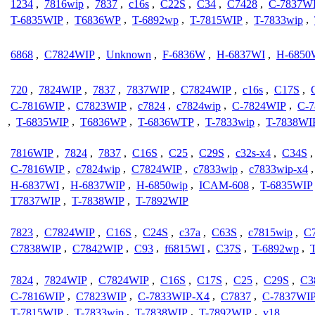
1234
,
7816wip
,
7837
,
c16s
,
C22S
,
C34
,
C7428
,
C-7837W
T-6835WIP
,
T6836WP
,
T-6892wp
,
T-7815WIP
,
T-7833wip
,
6868
,
C7824WIP
,
Unknown
,
F-6836W
,
H-6837WI
,
H-6850
720
,
7824WIP
,
7837
,
7837WIP
,
C7824WIP
,
c16s
,
C17S
,
C-7816WIP
,
C7823WIP
,
c7824
,
c7824wip
,
C-7824WIP
,
C-
,
T-6835WIP
,
T6836WP
,
T-6836WTP
,
T-7833wip
,
T-7838WI
7816WIP
,
7824
,
7837
,
C16S
,
C25
,
C29S
,
c32s-x4
,
C34S
C-7816WIP
,
c7824wip
,
C7824WIP
,
c7833wip
,
c7833wip-x4
H-6837WI
,
H-6837WIP
,
H-6850wip
,
ICAM-608
,
T-6835WIP
T7837WIP
,
T-7838WIP
,
T-7892WIP
7823
,
C7824WIP
,
C16S
,
C24S
,
c37a
,
C63S
,
c7815wip
,
C
C7838WIP
,
C7842WIP
,
C93
,
f6815WI
,
C37S
,
T-6892wp
,
7824
,
7824WIP
,
C7824WIP
,
C16S
,
C17S
,
C25
,
C29S
,
C3
C-7816WIP
,
C7823WIP
,
C-7833WIP-X4
,
C7837
,
C-7837WI
T-7815WIP
,
T-7833wip
,
T-7838WIP
,
T-7892WIP
,
v18