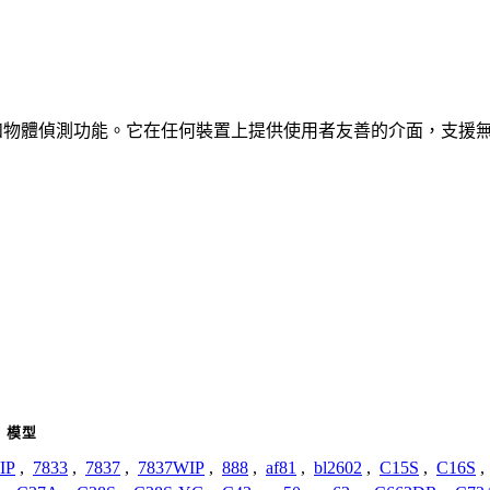
、車輛和物體偵測功能。它在任何裝置上提供使用者友善的介面，支援
模型
IP
,
7833
,
7837
,
7837WIP
,
888
,
af81
,
bl2602
,
C15S
,
C16S
,