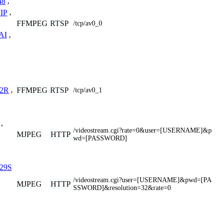
48
,
IP
,
FFMPEG
RTSP
/tcp/av0_0
AI
,
FFMPEG
RTSP
2R
,
/tcp/av0_1
,
/videostream.cgi?rate=0&user=[USERNAME]&p
MJPEG
HTTP
wd=[PASSWORD]
29S
/videostream.cgi?user=[USERNAME]&pwd=[PA
MJPEG
HTTP
SSWORD]&resolution=32&rate=0