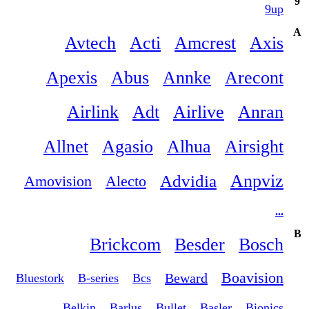
9
9up
A
Avtech
Acti
Amcrest
Axis
Apexis
Abus
Annke
Arecont
Airlink
Adt
Airlive
Anran
Allnet
Agasio
Alhua
Airsight
Anpviz
Advidia
Amovision
Alecto
...
B
Brickcom
Besder
Bosch
Boavision
Beward
Bluestork
B-series
Bcs
Belkin
Barlus
Bullet
Basler
Bionics