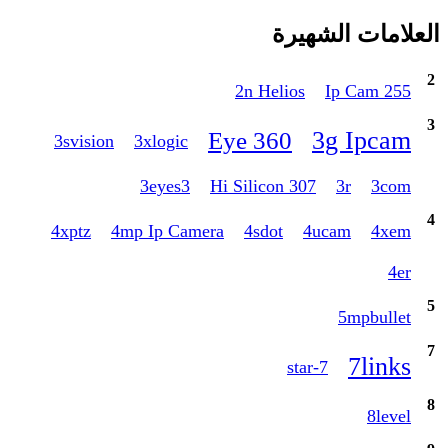
العلامات الشهيرة
2
2n Helios
255 Ip Cam
3
3g Ipcam
360 Eye
3svision
3xlogic
3eyes3
307 Hi Silicon
3r
3com
4
4xptz
4mp Ip Camera
4sdot
4ucam
4xem
4er
5
5mpbullet
7
7links
7-star
8
8level