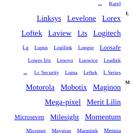
Karel
...
L
Linksys
Levelone
Lorex
Loftek
Laview
Lts
Logitech
Loosafe
Lg
Lupus
Logilink
Longse
Lowes Iris
Lenovo
Luowice
Leadtek
Lc Security
Luma
Leftek
L Series
...
M
Motorola
Mobotix
Maginon
Mega-pixel
Merit Lilin
Momentum
Milesight
Microseven
Messoa
Micronet
Maygion
Marmitek