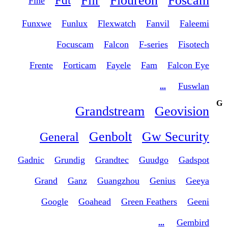
Flir
Floureon
Foscam
Fdt
Fine
Funxwe
Funlux
Flexwatch
Fanvil
Faleemi
Focuscam
Falcon
F-series
Fisotech
Frente
Forticam
Fayele
Fam
Falcon Eye
Fuswlan
...
G
Grandstream
Geovision
Genbolt
Gw Security
General
Gadnic
Grundig
Grandtec
Guudgo
Gadspot
Grand
Ganz
Guangzhou
Genius
Geeya
Google
Goahead
Green Feathers
Geeni
Gembird
...