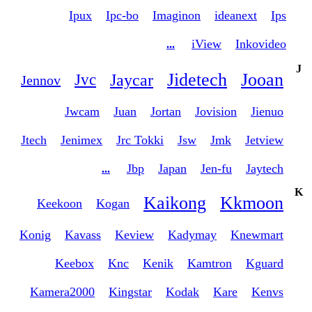
Ipux
Ipc-bo
Imaginon
ideanext
Ips
iView
Inkovideo
...
J
Jidetech
Jooan
Jaycar
Jvc
Jennov
Jwcam
Juan
Jortan
Jovision
Jienuo
Jtech
Jenimex
Jrc Tokki
Jsw
Jmk
Jetview
Jbp
Japan
Jen-fu
Jaytech
...
K
Kaikong
Kkmoon
Keekoon
Kogan
Konig
Kavass
Keview
Kadymay
Knewmart
Keebox
Knc
Kenik
Kamtron
Kguard
Kamera2000
Kingstar
Kodak
Kare
Kenvs