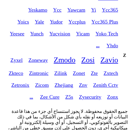
Yeskamo
Ycc
Yawcam
Yi
Ycc365
Yoics
Yale
Yudor
Yccplus
Ycc365 Plus
Yeesee
Yunch
Yucvision
Yicam
Yoko Tech
Yhdo
...
Z
Zmodo
Zosi
Zavio
Zyxel
Zoneway
Zkteco
Zintronic
Zilink
Zonet
Zte
Zxtech
Zetronix
Zicom
Zhejiang
Znv
Zenith Cctv
Zee Cure
Z5s
Zysecurity
Zonx
...
جميع الحقوق محفوظة. لا يجوز استنساخ أي جزء من هذا قاعدة
البيانات أو توزيعه أو نقله بأي شكل من الأشكال، بما في ذلك
التصوير بالفوتوكوبي، أو التسجيل، أو أي وسيلة إلكترونية أو
ميكانيكية أخرى، دون الحصول على إذن مسبق خطي من الناشر،