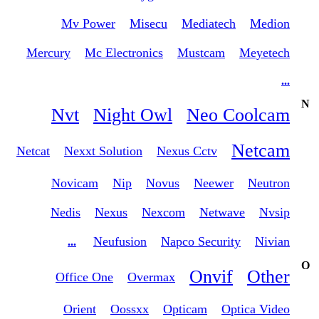
Mv Power
Misecu
Mediatech
Medion
Mercury
Mc Electronics
Mustcam
Meyetech
...
N
Nvt
Night Owl
Neo Coolcam
Netcam
Netcat
Nexxt Solution
Nexus Cctv
Novicam
Nip
Novus
Neewer
Neutron
Nedis
Nexus
Nexcom
Netwave
Nvsip
Neufusion
Napco Security
Nivian
...
O
Onvif
Other
Office One
Overmax
Orient
Oossxx
Opticam
Optica Video