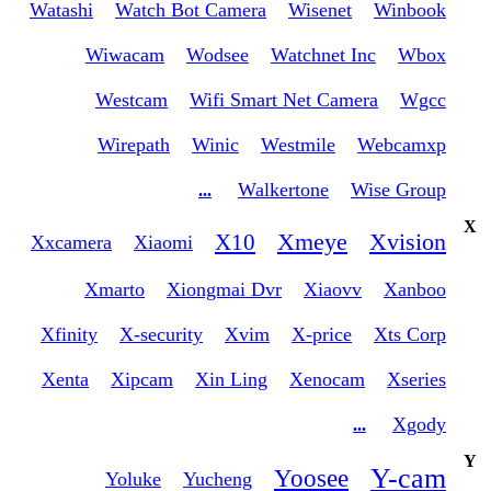
Watashi
Watch Bot Camera
Wisenet
Winbook
Wiwacam
Wodsee
Watchnet Inc
Wbox
Westcam
Wifi Smart Net Camera
Wgcc
Wirepath
Winic
Westmile
Webcamxp
Walkertone
Wise Group
...
X
Xmeye
Xvision
X10
Xxcamera
Xiaomi
Xmarto
Xiongmai Dvr
Xiaovv
Xanboo
Xfinity
X-security
Xvim
X-price
Xts Corp
Xenta
Xipcam
Xin Ling
Xenocam
Xseries
Xgody
...
Y
Y-cam
Yoosee
Yoluke
Yucheng