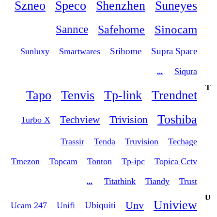
Szneo
Speco
Shenzhen
Suneyes
Sinocam
Safehome
Sannce
Srihome
Supra Space
Sunluxy
Smartwares
Siqura
...
T
Tapo
Tenvis
Tp-link
Trendnet
Toshiba
Trivision
Techview
Turbo X
Trassir
Tenda
Truvision
Techage
Tmezon
Topcam
Tonton
Tp-ipc
Topica Cctv
Titathink
Tiandy
Trust
...
U
Uniview
Unv
Ubiquiti
Ucam 247
Unifi