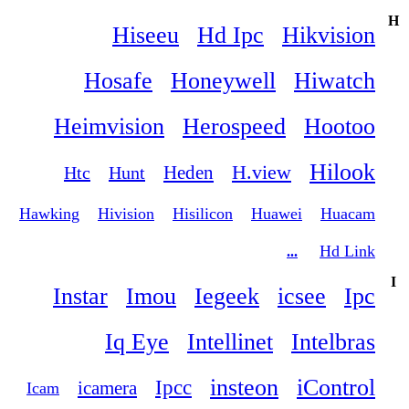
H
Hiseeu
Hd Ipc
Hikvision
Hosafe
Honeywell
Hiwatch
Heimvision
Herospeed
Hootoo
Hilook
H.view
Heden
Htc
Hunt
Hawking
Hivision
Hisilicon
Huawei
Huacam
Hd Link
...
I
Instar
Imou
Iegeek
icsee
Ipc
Iq Eye
Intellinet
Intelbras
insteon
iControl
Ipcc
icamera
Icam