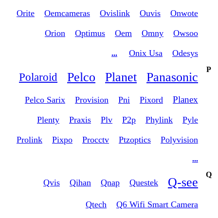
Orite
Oemcameras
Ovislink
Ouvis
Onwote
Orion
Optimus
Oem
Omny
Owsoo
Onix Usa
Odesys
...
P
Pelco
Planet
Panasonic
Polaroid
Planex
Pelco Sarix
Provision
Pni
Pixord
Plenty
Praxis
Plv
P2p
Phylink
Pyle
Prolink
Pixpo
Procctv
Ptzoptics
Polyvision
...
Q
Q-see
Qvis
Qihan
Qnap
Questek
Qtech
Q6 Wifi Smart Camera