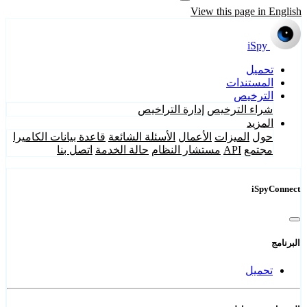
View this page in English
iSpy
تحميل
المستندات
الترخيص
شراء الترخيص
إدارة التراخيص
المزيد
حول
الميزات
الأعمال
الأسئلة الشائعة
قاعدة بيانات الكاميرا
مجتمع
API
مستشار النظام
حالة الخدمة
اتصل بنا
iSpyConnect
البرنامج
تحميل