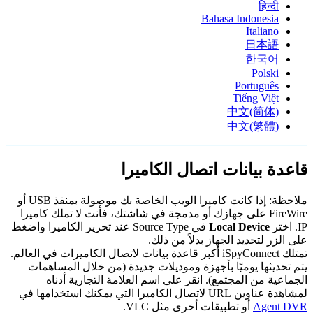
हिन्दी
Bahasa Indonesia
Italiano
日本語
한국어
Polski
Português
Tiếng Việt
中文(简体)
中文(繁體)
قاعدة بيانات اتصال الكاميرا
ملاحظة: إذا كانت كاميرا الويب الخاصة بك موصولة بمنفذ USB أو
FireWire على جهازك أو مدمجة في شاشتك، فأنت لا تملك كاميرا
IP. اختر
Local Device
في Source Type عند تحرير الكاميرا واضغط
على الزر لتحديد الجهاز بدلاً من ذلك.
تمتلك iSpyConnect أكبر قاعدة بيانات لاتصال الكاميرات في العالم.
يتم تحديثها يوميًا بأجهزة وموديلات جديدة (من خلال المساهمات
الجماعية من المجتمع). انقر على اسم العلامة التجارية أدناه
لمشاهدة عناوين URL لاتصال الكاميرا التي يمكنك استخدامها في
Agent DVR
أو تطبيقات أخرى مثل VLC.