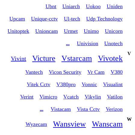
Ubnt
Uniarch
Uokoo
Uniden
Upcam
Unique-cctv
Ul-tech
Udp Technology
Unitoptek
Unioncam
Urmet
Unimo
Unicorn
Univision
Unotech
...
V
Victure
Vstarcam
Vivotek
Vivint
Vantech
Vicon Security
Vr Cam
V380
Vitek Cctv
V380pro
Vonnic
Visualint
Verint
Vimicro
Vcatch
Vikylin
Vatilon
Vistacam
Vista Cctv
Verizon
...
W
Wansview
Wanscam
Wyzecam