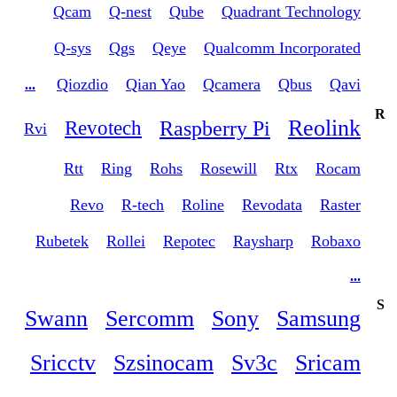
Qcam
Q-nest
Qube
Quadrant Technology
Q-sys
Qgs
Qeye
Qualcomm Incorporated
Qiozdio
Qian Yao
Qcamera
Qbus
Qavi
...
R
Reolink
Raspberry Pi
Revotech
Rvi
Rtt
Ring
Rohs
Rosewill
Rtx
Rocam
Revo
R-tech
Roline
Revodata
Raster
Rubetek
Rollei
Repotec
Raysharp
Robaxo
...
S
Swann
Sercomm
Sony
Samsung
Sricctv
Szsinocam
Sv3c
Sricam