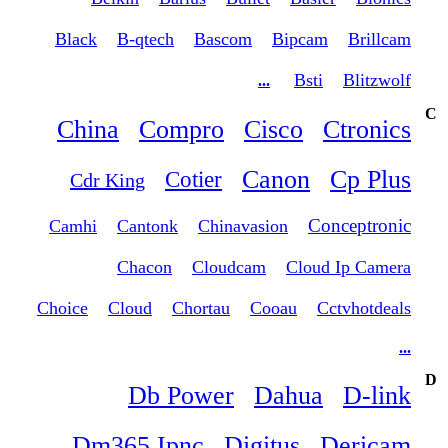
Black
B-qtech
Bascom
Bipcam
Brillcam
Bsti
Blitzwolf
...
C
China
Compro
Cisco
Ctronics
Canon
Cp Plus
Cotier
Cdr King
Conceptronic
Camhi
Cantonk
Chinavasion
Chacon
Cloudcam
Cloud Ip Camera
Choice
Cloud
Chortau
Cooau
Cctvhotdeals
...
D
Db Power
Dahua
D-link
Dm365 Ipnc
Digitus
Dericam