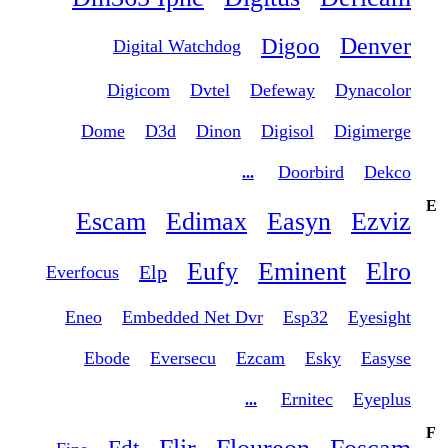
Denver
Digoo
Digital Watchdog
Digicom
Dvtel
Defeway
Dynacolor
Dome
D3d
Dinon
Digisol
Digimerge
Doorbird
Dekco
...
E
Escam
Edimax
Easyn
Ezviz
Eufy
Eminent
Elro
Elp
Everfocus
Eneo
Embedded Net Dvr
Esp32
Eyesight
Ebode
Eversecu
Ezcam
Esky
Easyse
Ernitec
Eyeplus
...
F