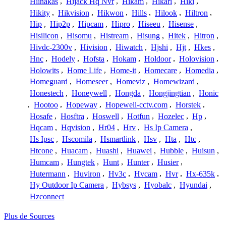
Hiinakas
,
Hijack Hq Nvr
,
Hikam
,
Hikari
,
Hiki
,
Hikity
,
Hikvision
,
Hikwon
,
Hills
,
Hilook
,
Hiltron
,
Hip
,
Hip2p
,
Hipcam
,
Hipro
,
Hiseeu
,
Hisense
,
Hisilicon
,
Hisomu
,
Histream
,
Hisung
,
Hitek
,
Hitron
,
Hivdc-2300v
,
Hivision
,
Hiwatch
,
Hjshi
,
Hjt
,
Hkes
,
Hnc
,
Hodely
,
Hofsta
,
Hokam
,
Holdoor
,
Holovision
,
Holowits
,
Home Life
,
Home-it
,
Homecare
,
Homedia
,
Homeguard
,
Homeseer
,
Homeviz
,
Homewizard
,
Honestech
,
Honeywell
,
Hongda
,
Hongjingtian
,
Honic
,
Hootoo
,
Hopeway
,
Hopewell-cctv.com
,
Horstek
,
Hosafe
,
Hosftra
,
Hoswell
,
Hotfun
,
Hozelec
,
Hp
,
Hqcam
,
Hqvision
,
Hr04
,
Hrv
,
Hs Ip Camera
,
Hs Ipsc
,
Hscomila
,
Hsmartlink
,
Hsv
,
Hta
,
Htc
,
Htcone
,
Huacam
,
Huashi
,
Huawei
,
Hubble
,
Huisun
,
Humcam
,
Hungtek
,
Hunt
,
Hunter
,
Husier
,
Hutermann
,
Huviron
,
Hv3c
,
Hvcam
,
Hvr
,
Hx-635k
,
Hy Outdoor Ip Camera
,
Hybsys
,
Hyobalc
,
Hyundai
,
Hzconnect
Plus de Sources