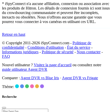
* iSpyConnect n'a aucune affiliation, connexion ou association avec
les produits de Hitron. Les détails de connexion fournis ici sont issus
du crowdsourcing communautaire et peuvent être incomplets,
inexacts ou obsolètes. Nous n'offrons aucune garantie que vous
pourrez vous connecter à vos caméras en utilisant ces URL.
Retour en haut
© Copyright 2011-2026 iSpyConnect.com -
Politique de
confidentialité
-
Conditions d'utilisation
-
État du service
-
Informations juridiques
-
Politique de sécurité
-
Nous contacter
-
FAQ
Nouvel utilisateur ?
Visitez la page d'accueil
ou consultez notre
guide utilisateur Agent DVR
Comparer :
Agent DVR vs Blue Iris
·
Agent DVR vs Frigate
Thème:
Recherche