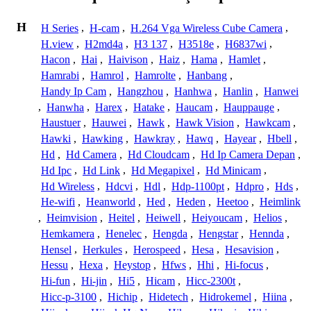
H
H Series
,
H-cam
,
H.264 Vga Wireless Cube Camera
,
H.view
,
H2md4a
,
H3 137
,
H3518e
,
H6837wi
,
Hacon
,
Hai
,
Haivison
,
Haiz
,
Hama
,
Hamlet
,
Hamrabi
,
Hamrol
,
Hamrolte
,
Hanbang
,
Handy Ip Cam
,
Hangzhou
,
Hanhwa
,
Hanlin
,
Hanwei
,
Hanwha
,
Harex
,
Hatake
,
Haucam
,
Hauppauge
,
Haustuer
,
Hauwei
,
Hawk
,
Hawk Vision
,
Hawkcam
,
Hawki
,
Hawking
,
Hawkray
,
Hawq
,
Hayear
,
Hbell
,
Hd
,
Hd Camera
,
Hd Cloudcam
,
Hd Ip Camera Depan
,
Hd Ipc
,
Hd Link
,
Hd Megapixel
,
Hd Minicam
,
Hd Wireless
,
Hdcvi
,
Hdl
,
Hdp-1100pt
,
Hdpro
,
Hds
,
He-wifi
,
Heanworld
,
Hed
,
Heden
,
Heetoo
,
Heimlink
,
Heimvision
,
Heitel
,
Heiwell
,
Heiyoucam
,
Helios
,
Hemkamera
,
Henelec
,
Hengda
,
Hengstar
,
Hennda
,
Hensel
,
Herkules
,
Herospeed
,
Hesa
,
Hesavision
,
Hessu
,
Hexa
,
Heystop
,
Hfws
,
Hhi
,
Hi-focus
,
Hi-fun
,
Hi-jin
,
Hi5
,
Hicam
,
Hicc-2300t
,
Hicc-p-3100
,
Hichip
,
Hidetech
,
Hidrokemel
,
Hiina
,