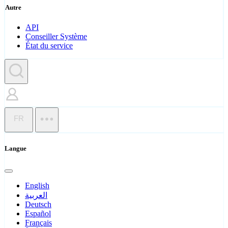
Autre
API
Conseiller Système
État du service
FR
Langue
English
العربية
Deutsch
Español
Français