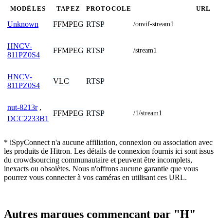
MODÈLES
TAPEZ
PROTOCOLE
URL
FFMPEG
RTSP
Unknown
/onvif-stream1
HNCV-
FFMPEG
RTSP
/stream1
811PZ0S4
HNCV-
VLC
RTSP
811PZ0S4
nut-8213r
,
FFMPEG
RTSP
/1/stream1
DCC2233B1
* iSpyConnect n'a aucune affiliation, connexion ou association avec
les produits de Hitron. Les détails de connexion fournis ici sont issus
du crowdsourcing communautaire et peuvent être incomplets,
inexacts ou obsolètes. Nous n'offrons aucune garantie que vous
pourrez vous connecter à vos caméras en utilisant ces URL.
Autres marques commençant par "H"