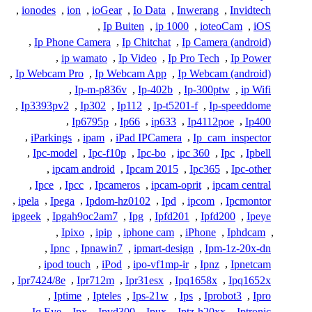
,
ionodes
,
ion
,
ioGear
,
Io Data
,
Inwerang
,
Invidtech
,
Ip Buiten
,
ip 1000
,
ioteoCam
,
iOS
,
Ip Phone Camera
,
Ip Chitchat
,
Ip Camera (android)
,
ip wamato
,
Ip Video
,
Ip Pro Tech
,
Ip Power
,
Ip Webcam Pro
,
Ip Webcam App
,
Ip Webcam (android)
,
Ip-m-p836v
,
Ip-402b
,
Ip-300ptw
,
ip Wifi
,
Ip3393pv2
,
Ip302
,
Ip112
,
Ip-t5201-f
,
Ip-speeddome
,
Ip6795p
,
Ip66
,
ip633
,
Ip4112poe
,
Ip400
,
iParkings
,
ipam
,
iPad IPCamera
,
Ip_cam_inspector
,
Ipc-model
,
Ipc-f10p
,
Ipc-bo
,
ipc 360
,
Ipc
,
Ipbell
,
ipcam android
,
Ipcam 2015
,
Ipc365
,
Ipc-other
,
Ipce
,
Ipcc
,
Ipcameros
,
ipcam-oprit
,
ipcam central
,
ipela
,
Ipega
,
Ipdom-hz0102
,
Ipd
,
ipcom
,
Ipcmontor
ipgeek
,
Ipgah9oc2am7
,
Ipg
,
Ipfd201
,
Ipfd200
,
Ipeye
,
Ipixo
,
ipip
,
iphone cam
,
iPhone
,
Iphdcam
,
,
Ipnc
,
Ipnawin7
,
ipmart-design
,
Ipm-1z-20x-dn
,
ipod touch
,
iPod
,
ipo-vf1mp-ir
,
Ipnz
,
Ipnetcam
,
Ipr7424/8e
,
Ipr712m
,
Ipr31esx
,
Ipq1658x
,
Ipq1652x
,
Iptime
,
Ipteles
,
Ips-21w
,
Ips
,
Iprobot3
,
Ipro
,
Iq Eye
,
Ipx
,
Ipvd300
,
Ipux
,
Iptz-h20xx
,
Iptronic