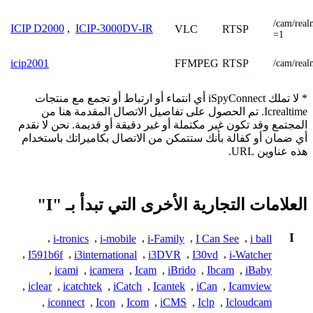
/cam/rea
ICIP D2000
,
ICIP-3000DV-IR
VLC
RTSP
=1
FFMPEG
RTSP
icip2001
/cam/rea
* لا تملك iSpyConnect أي انتماء أو ارتباط أو تجمع مع منتجات
Icrealtime. تم الحصول على تفاصيل الاتصال المقدمة هنا من
المجتمع وقد تكون غير مكتملة أو غير دقيقة أو قديمة. نحن لا نقدم
أي ضمان أو كفالة بأنك ستتمكن من الاتصال بكاميراتك باستخدام
هذه عناوين URL.
العلامات التجارية الأخرى التي تبدأ بـ "I"
I
,
i-tronics
,
i-mobile
,
i-Family
,
I Can See
,
i ball
,
I591b6f
,
i3international
,
i3DVR
,
I30vd
,
i-Watcher
,
icami
,
icamera
,
Icam
,
iBrido
,
Ibcam
,
iBaby
,
iclear
,
icatchtek
,
iCatch
,
Icantek
,
iCan
,
Icamview
,
iconnect
,
Icon
,
Icom
,
iCMS
,
Iclp
,
Icloudcam