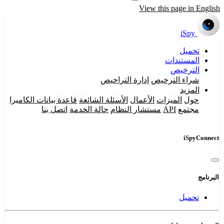
View this page in English
iSpy
تحميل
المستندات
الترخيص
شراء الترخيص
إدارة التراخيص
المزيد
حول
الميزات
الأعمال
الأسئلة الشائعة
قاعدة بيانات الكاميرا
مجتمع
API
مستشار النظام
حالة الخدمة
اتصل بنا
iSpyConnect
البرنامج
تحميل