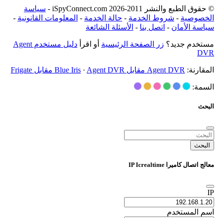
© حقوق الطبع والنشر 2011-2026 iSpyConnect.com -
سياسة
الخصوصية
-
شروط الخدمة
-
حالة الخدمة
-
المعلومات القانونية
-
سياسة الأمان
-
اتصل بنا
-
الأسئلة الشائعة
مستخدم جديد؟
زر الصفحة الرئيسية
أو اقرأ
دليل مستخدم Agent
DVR
المقارنة:
Agent DVR مقابل Blue Iris
Agent DVR مقابل Frigate
·
السمة:
البحث
البحث
معالج اتصال كاميرا IP Icrealtime
IP
اسم المستخدم