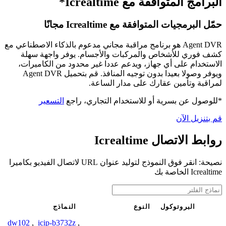
البرامج المتوافقة مع Icrealtime*
حمّل البرمجيات المتوافقة مع Icrealtime مجانًا
Agent DVR هو برنامج مراقبة مجاني مدعوم بالذكاء الاصطناعي مع
كشف فوري للأشخاص والمركبات والأجسام. يوفر واجهة سهلة
الاستخدام على أي جهاز، ويدعم عددا غير محدود من الكاميرات،
ويوفر وصولا بعيدا بدون توجيه المنافذ. قم بتحميل Agent DVR
لمراقبة وتأمين عقارك على مدار الساعة.
*للوصول عن بسرية أو للاستخدام التجاري، راجع
التسعير
قم بتنزيل الآن
روابط الاتصال Icrealtime
نصيحة: انقر فوق النموذج لتوليد عنوان URL لاتصال الفيديو بكاميرا
Icrealtime الخاصة بك
البروتوكول
النوع
النماذج
dw102
,
icip-b3732z
,