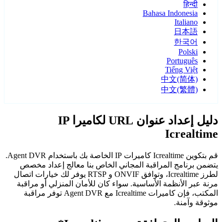
हिन्दी
Bahasa Indonesia
Italiano
日本語
한국어
Polski
Português
Tiếng Việt
中文(简体)
中文(繁體)
دليل إعداد عنوان URL لكاميرا IP
Icrealtime
قم بتكوين Icrealtime كاميرات IP الخاصة بك باستخدام Agent DVR.
يتضمن برنامج المراقبة المجاني الخاص بنا معالج إعداد مخصص
لطرز Icrealtime، وتوافق ONVIF و RTSP يوفر لك خيارات اتصال
مرنة عبر الأنظمة الأساسية. سواء كان للأمان المنزلي أو مراقبة
المكتب، فإن كاميرات Icrealtime مع Agent DVR توفر مراقبة
موثوقة وآمنة.