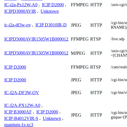
FFMPEG
HTTP
IC-i2a-Px12W-A0
,
ICIP D2000
,
/axis-cgi
ICIPD3000AVIR
,
Unknown
/cgi-bin
ic-i2a-df3w-ov
,
ICIP D3010IR-D
JPEG
HTTP
RNAME]
FFMPEG
RTSP
ICIPD5000AVIR1505W1B000012
/live.sdp
/axis-cgi
ICIPD5000AVIR1505W1B000012
MJPEG
HTTP
=[CHANN
FFMPEG
RTSP
ICIP D2000
/cam/real
JPEG
HTTP
ICIP D2000
/cgi-bin/s
JPEG
HTTP
IC-I2A-DF3W-OV
/cgi-bin/
IC-I2A-PX12W-A0
,
ICIP B3000AF
,
ICIP D2000
,
/cgi-bin
JPEG
HTTP
ginpas=
ICIP-B4012VIR-S
,
Unknown
,
quantum-1s-xc3