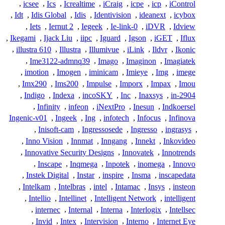
,
icsee
,
Ics
,
Icrealtime
,
iCraig
,
icpe
,
icp
,
iControl
,
Idt
,
Idis Global
,
Idis
,
Identivision
,
ideanext
,
icybox
,
Iets
,
Iernut 2
,
Iegeek
,
Ie-link-0
,
iDVR
,
Idview
,
Ikegami
,
Ijack Liu
,
iipc
,
Iguard
,
Igson
,
iGET
,
Iflux
,
illustra 610
,
Illustra
,
Illumivue
,
iLink
,
Ildvr
,
Ikonic
,
Ime3122-admnq39
,
Imago
,
Imaginon
,
Imagiatek
,
imotion
,
Imogen
,
iminicam
,
Imieye
,
Img
,
imege
,
Imx290
,
Ims200
,
Impulse
,
Imporx
,
Impax
,
Imou
,
Indigo
,
Indexa
,
incoSKY
,
Inc
,
Inaxsys
,
in-2904
,
Infinity
,
infeon
,
iNextPro
,
Inesun
,
Indkoersel
Ingenic-v01
,
Ingeek
,
Ing
,
infotech
,
Infocus
,
Infinova
,
Inisoft-cam
,
Ingressosede
,
Ingresso
,
ingrasys
,
,
Inno Vision
,
Innmat
,
Inngang
,
Innekt
,
Inkovideo
,
Innovative Security Designs
,
Innovatek
,
Innotrends
,
Inscape
,
Inqmega
,
Inpotek
,
inomega
,
Innovo
,
Instek Digital
,
Instar
,
inspire
,
Insma
,
inscapedata
,
Intelkam
,
Intelbras
,
intel
,
Intamac
,
Insys
,
insteon
,
Intellio
,
Intellinet
,
Intelligent Network
,
intelligent
,
internec
,
Internal
,
Interna
,
Interlogix
,
Intellsec
,
Invid
,
Intex
,
Intervision
,
Interno
,
Internet Eye