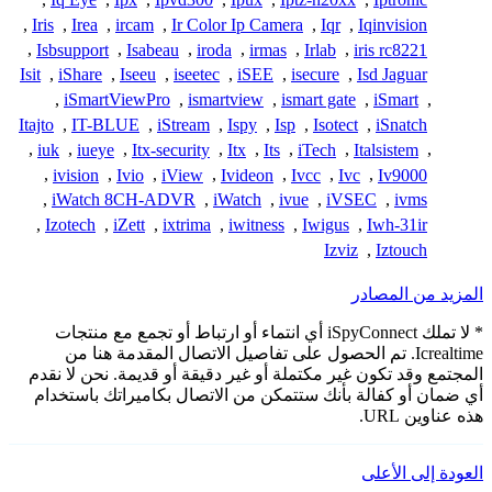
,
Iris
,
Irea
,
ircam
,
Ir Color Ip Camera
,
Iqr
,
Iqinvision
,
Isbsupport
,
Isabeau
,
iroda
,
irmas
,
Irlab
,
iris rc8221
Isit
,
iShare
,
Iseeu
,
iseetec
,
iSEE
,
isecure
,
Isd Jaguar
,
iSmartViewPro
,
ismartview
,
ismart gate
,
iSmart
,
Itajto
,
IT-BLUE
,
iStream
,
Ispy
,
Isp
,
Isotect
,
iSnatch
,
iuk
,
iueye
,
Itx-security
,
Itx
,
Its
,
iTech
,
Italsistem
,
,
ivision
,
Ivio
,
iView
,
Ivideon
,
Ivcc
,
Ivc
,
Iv9000
,
iWatch 8CH-ADVR
,
iWatch
,
ivue
,
iVSEC
,
ivms
,
Izotech
,
iZett
,
ixtrima
,
iwitness
,
Iwigus
,
Iwh-31ir
Izviz
,
Iztouch
المزيد من المصادر
* لا تملك iSpyConnect أي انتماء أو ارتباط أو تجمع مع منتجات
Icrealtime. تم الحصول على تفاصيل الاتصال المقدمة هنا من
المجتمع وقد تكون غير مكتملة أو غير دقيقة أو قديمة. نحن لا نقدم
أي ضمان أو كفالة بأنك ستتمكن من الاتصال بكاميراتك باستخدام
هذه عناوين URL.
العودة إلى الأعلى