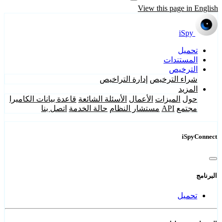
View this page in English
iSpy
تحميل
المستندات
الترخيص
شراء الترخيص
إدارة التراخيص
المزيد
حول
الميزات
الأعمال
الأسئلة الشائعة
قاعدة بيانات الكاميرا
مجتمع
API
مستشار النظام
حالة الخدمة
اتصل بنا
iSpyConnect
البرنامج
تحميل