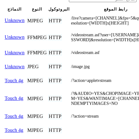
رابط الموقع
البروتوكول
النوع
النماذج
/live?camera=[CHANNEL]&fps=5&qu
Unknown
MJPEG
HTTP
esolution=[WIDTH]x[HEIGHT]
/videostream.asf?user=[USERNAME
Unknown
FFMPEG
HTTP
SSWORD]&resolution=[WIDTH]x[
FFMPEG
HTTP
Unknown
/videostream.asf
JPEG
HTTP
Unknown
/image.jpg
MJPEG
HTTP
Touch 4g
/?action=appletvstream
/?&AUDIO=YES&CHOPIMAGE=Y
Touch 4g
MJPEG
HTTP
M=YES&WANTIMAGE=[CHANNEL
NDEMPTYIMAGES=NO
MJPEG
HTTP
Touch 4g
/?action=stream
MJPEG
HTTP
Touch 4g