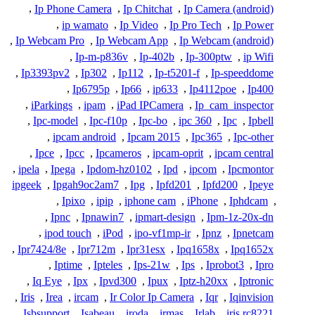
,
Ip Phone Camera
,
Ip Chitchat
,
Ip Camera (android)
,
ip wamato
,
Ip Video
,
Ip Pro Tech
,
Ip Power
,
Ip Webcam Pro
,
Ip Webcam App
,
Ip Webcam (android)
,
Ip-m-p836v
,
Ip-402b
,
Ip-300ptw
,
ip Wifi
,
Ip3393pv2
,
Ip302
,
Ip112
,
Ip-t5201-f
,
Ip-speeddome
,
Ip6795p
,
Ip66
,
ip633
,
Ip4112poe
,
Ip400
,
iParkings
,
ipam
,
iPad IPCamera
,
Ip_cam_inspector
,
Ipc-model
,
Ipc-f10p
,
Ipc-bo
,
ipc 360
,
Ipc
,
Ipbell
,
ipcam android
,
Ipcam 2015
,
Ipc365
,
Ipc-other
,
Ipce
,
Ipcc
,
Ipcameros
,
ipcam-oprit
,
ipcam central
,
ipela
,
Ipega
,
Ipdom-hz0102
,
Ipd
,
ipcom
,
Ipcmontor
ipgeek
,
Ipgah9oc2am7
,
Ipg
,
Ipfd201
,
Ipfd200
,
Ipeye
,
Ipixo
,
ipip
,
iphone cam
,
iPhone
,
Iphdcam
,
,
Ipnc
,
Ipnawin7
,
ipmart-design
,
Ipm-1z-20x-dn
,
ipod touch
,
iPod
,
ipo-vf1mp-ir
,
Ipnz
,
Ipnetcam
,
Ipr7424/8e
,
Ipr712m
,
Ipr31esx
,
Ipq1658x
,
Ipq1652x
,
Iptime
,
Ipteles
,
Ips-21w
,
Ips
,
Iprobot3
,
Ipro
,
Iq Eye
,
Ipx
,
Ipvd300
,
Ipux
,
Iptz-h20xx
,
Iptronic
,
Iris
,
Irea
,
ircam
,
Ir Color Ip Camera
,
Iqr
,
Iqinvision
,
Isbsupport
,
Isabeau
,
iroda
,
irmas
,
Irlab
,
iris rc8221