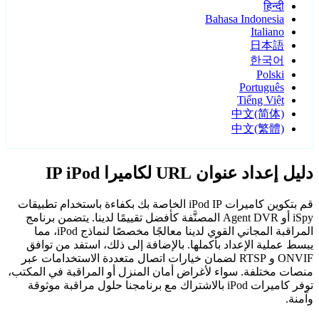
हिन्दी
Bahasa Indonesia
Italiano
日本語
한국어
Polski
Português
Tiếng Việt
中文(简体)
中文(繁體)
دليل إعداد عنوان URL لكاميرا IP iPod
قم بتكوين كاميرات iPod IP الخاصة بك بكفاءة باستخدام تطبيقات
iSpy أو Agent DVR المصنَّفة كأفضل تقييمًا لدينا. يتضمن برنامج
المراقبة المجاني القوي لدينا معالجًا مخصصًا لنماذج iPod، مما
يبسط عملية الإعداد بأكملها. بالإضافة إلى ذلك، استفد من توافق
ONVIF و RTSP لضمان خيارات اتصال متعددة الاستخدامات عبر
منصات مختلفة. سواء لأغراض أمان المنزل أو المراقبة في المكتب،
توفر كاميرات iPod بالاشتراك مع برنامجنا حلول مراقبة موثوقة
وآمنة.