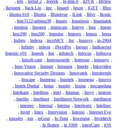
,
Iets
,
Iernut 2
,
Iegeek
,
Ie-link-0
,
iDVR
,
Idview
,
Ikegami
,
Ijack Liu
,
iipc
,
Iguard
,
Igson
,
iGET
,
Iflux
,
illustra 610
,
Illustra
,
Illumivue
,
iLink
,
Ildvr
,
Ikonic
,
Ime3122-admnq39
,
Imago
,
Imaginon
,
Imagiatek
,
imotion
,
Imogen
,
iminicam
,
Imieye
,
Img
,
imege
,
Imx290
,
Ims200
,
Impulse
,
Imporx
,
Impax
,
Imou
,
Indigo
,
Indexa
,
incoSKY
,
Inc
,
Inaxsys
,
in-2904
,
Infinity
,
infeon
,
iNextPro
,
Inesun
,
Indkoersel
Ingenic-v01
,
Ingeek
,
Ing
,
infotech
,
Infocus
,
Infinova
,
Inisoft-cam
,
Ingressosede
,
Ingresso
,
ingrasys
,
,
Inno Vision
,
Innmat
,
Inngang
,
Innekt
,
Inkovideo
,
Innovative Security Designs
,
Innovatek
,
Innotrends
,
Inscape
,
Inqmega
,
Inpotek
,
inomega
,
Innovo
,
Instek Digital
,
Instar
,
inspire
,
Insma
,
inscapedata
,
Intelkam
,
Intelbras
,
intel
,
Intamac
,
Insys
,
insteon
,
Intellio
,
Intellinet
,
Intelligent Network
,
intelligent
,
internec
,
Internal
,
Interna
,
Interlogix
,
Intellsec
,
Invid
,
Intex
,
Intervision
,
Interno
,
Internet Eye
,
ionodes
,
ion
,
ioGear
,
Io Data
,
Inwerang
,
Invidtech
,
Ip Buiten
,
ip 1000
,
ioteoCam
,
iOS