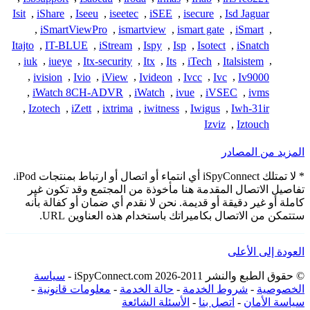
Isit
,
iShare
,
Iseeu
,
iseetec
,
iSEE
,
isecure
,
Isd Jaguar
,
iSmartViewPro
,
ismartview
,
ismart gate
,
iSmart
,
Itajto
,
IT-BLUE
,
iStream
,
Ispy
,
Isp
,
Isotect
,
iSnatch
,
iuk
,
iueye
,
Itx-security
,
Itx
,
Its
,
iTech
,
Italsistem
,
,
ivision
,
Ivio
,
iView
,
Ivideon
,
Ivcc
,
Ivc
,
Iv9000
,
iWatch 8CH-ADVR
,
iWatch
,
ivue
,
iVSEC
,
ivms
,
Izotech
,
iZett
,
ixtrima
,
iwitness
,
Iwigus
,
Iwh-31ir
Izviz
,
Iztouch
المزيد من المصادر
* لا تمتلك iSpyConnect أي انتماء أو اتصال أو ارتباط بمنتجات iPod.
تفاصيل الاتصال المقدمة هنا مأخوذة من المجتمع وقد تكون غير
كاملة أو غير دقيقة أو قديمة. نحن لا نقدم أي ضمان أو كفالة بأنه
ستتمكن من الاتصال بكاميراتك باستخدام هذه العناوين URL.
العودة إلى الأعلى
© حقوق الطبع والنشر 2011-2026 iSpyConnect.com -
سياسة
الخصوصية
-
شروط الخدمة
-
حالة الخدمة
-
معلومات قانونية
-
سياسة الأمان
-
اتصل بنا
-
الأسئلة الشائعة