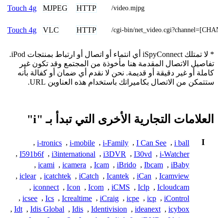
MJPEG
HTTP
Touch 4g
/video.mjpg
VLC
HTTP
Touch 4g
/cgi-bin/net_video.cgi?channel=[C
* لا تمتلك iSpyConnect أي انتماء أو اتصال أو ارتباط بمنتجات iPod.
تفاصيل الاتصال المقدمة هنا مأخوذة من المجتمع وقد تكون غير
كاملة أو غير دقيقة أو قديمة. نحن لا نقدم أي ضمان أو كفالة بأنه
ستتمكن من الاتصال بكاميراتك باستخدام هذه العناوين URL.
العلامات التجارية الأخرى التي تبدأ بـ "i"
I
,
i-tronics
,
i-mobile
,
i-Family
,
I Can See
,
i ball
,
I591b6f
,
i3international
,
i3DVR
,
I30vd
,
i-Watcher
,
icami
,
icamera
,
Icam
,
iBrido
,
Ibcam
,
iBaby
,
iclear
,
icatchtek
,
iCatch
,
Icantek
,
iCan
,
Icamview
,
iconnect
,
Icon
,
Icom
,
iCMS
,
Iclp
,
Icloudcam
,
icsee
,
Ics
,
Icrealtime
,
iCraig
,
icpe
,
icp
,
iControl
,
Idt
,
Idis Global
,
Idis
,
Identivision
,
ideanext
,
icybox